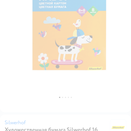
Silwerhof
Художественная бумага Silwerhof 16
Si