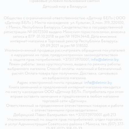
Правовые условия пользования сайтом
Детский мир в
Беларуси
Общество с ограниченной ответственностью «Детмир БЕЛ» ( ООО
«Детмир БЕЛ» ). Место нахождения: ул. Кульман, 3, пом. 319, 220100,
г. Минск, Республика Беларусь. Свидетельство о государственной
регистрации № 0072500 выдано Минским горисполкомом, внесена
запись в ЕГР 01.10.2018 за рег.№ 193143448. Дата внесения
интернет-магазина в Торговый реестр Республики Беларусь:
09.09.2021 за рег.№ 518552.
Уполномоченный продавца рассматривать обращения покупателей
о нарушении их прав, предусмотренных законодательством
о защите прав потребителей: +375173970001,
info@detmir.by
.
Режим работы: заказ круглосуточно, выдача по режиму работы
выбранного магазина. Способ оплаты: наличный и безналичный
расчёт. Оплата товара при получении. Доставка: самовывоз
из выбранного магазина.
Адрес электронной почты продавца:
info@detmir.by
Книга замечаний и предложений интернет-магазина находится
по месту нахождения ООО «Детмир БЕЛ». Потребитель при этом
вправе оставить замечания и предложения в любом магазине
торговой сети «Детмир».
Ответственный за продвижение отечественных товаров и работе
с отечественными производителями
Добрицкий Павел Валерьевич тел. +375173970001 доб.213
Уполномоченный по защите прав потребителей: отдел торговли
и услуг Администрация Советского района г. Минска, тел. (017) 377-
13-93, (017) 318-13-33.