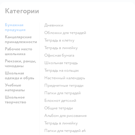
Категории
Бумажная
Дневники
продукция
Обложки для тетрадей
Канцелярские
Тетрадь в клетку
принадлежности
Тетрадь в линейку
Рабочее место
школьника
Офисная бумага
Рюкзаки, ранцы,
Школьная тетрадь
чемоданы
Тетрадь на кольцах
Школьная
одежда и обувь
Настенный календарь
Учебные
Предметные тетради
материалы
Папки для тетрадей
Школьное
Блокнот детский
творчество
Общие тетради
Альбом для рисования
Тетрадь в линейку
Папки для тетрадей а4