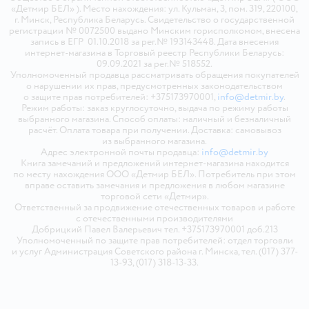
«Детмир БЕЛ» ). Место нахождения: ул. Кульман, 3, пом. 319, 220100,
г. Минск, Республика Беларусь. Свидетельство о государственной
регистрации № 0072500 выдано Минским горисполкомом, внесена
запись в ЕГР 01.10.2018 за рег.№ 193143448. Дата внесения
интернет-магазина в Торговый реестр Республики Беларусь:
09.09.2021 за рег.№ 518552.
Уполномоченный продавца рассматривать обращения покупателей
о нарушении их прав, предусмотренных законодательством
о защите прав потребителей: +375173970001,
info@detmir.by
.
Режим работы: заказ круглосуточно, выдача по режиму работы
выбранного магазина. Способ оплаты: наличный и безналичный
расчёт. Оплата товара при получении. Доставка: самовывоз
из выбранного магазина.
Адрес электронной почты продавца:
info@detmir.by
Книга замечаний и предложений интернет-магазина находится
по месту нахождения ООО «Детмир БЕЛ». Потребитель при этом
вправе оставить замечания и предложения в любом магазине
торговой сети «Детмир».
Ответственный за продвижение отечественных товаров и работе
с отечественными производителями
Добрицкий Павел Валерьевич тел. +375173970001 доб.213
Уполномоченный по защите прав потребителей: отдел торговли
и услуг Администрация Советского района г. Минска, тел. (017) 377-
13-93, (017) 318-13-33.