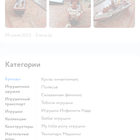
09 июля 2023
·
Елена Ш.
Категории
Бренды
Куклы энчантималс
Игрушечное
Полесье
оружие
Сильваниан фемилис
Игрушечный
Тоботы игрушки
транспорт
Игрушки Инфинити Надо
Игрушки
Stellar игрушки
Коллекции
my little pony игрушки
Конструкторы
Настольные
Технопарк Машинки
игры