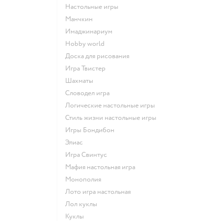
Настольные игры
Манчкин
Имаджинариум
Hobby world
Доска для рисования
Игра Твистер
Шахматы
Словодел игра
Логические настольные игры
Стиль жизни настольные игры
Игры Бондибон
Элиас
Игра Свинтус
Мафия настольная игра
Монополия
Лото игра настольная
Лол куклы
Куклы