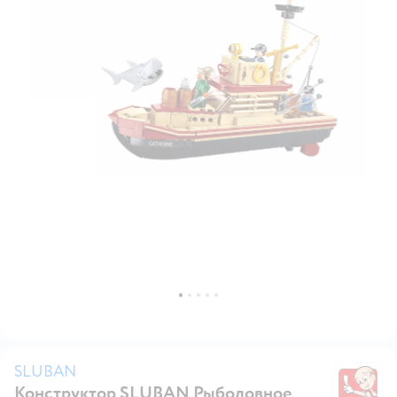
SLUBAN
Конструктор SLUBAN Рыболовное
S