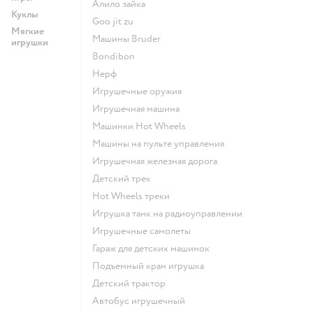
Алило зайка
Куклы
Goo jit zu
Мягкие
Машины Bruder
игрушки
Bondibon
Нерф
Игрушечные оружия
Игрушечная машина
Машинки Hot Wheels
Машины на пульте управления
Игрушечная железная дорога
Детский трек
Hot Wheels треки
Игрушка танк на радиоуправлении
Игрушечные самолеты
Гараж для детских машинок
Подъемный кран игрушка
Детский трактор
Автобус игрушечный