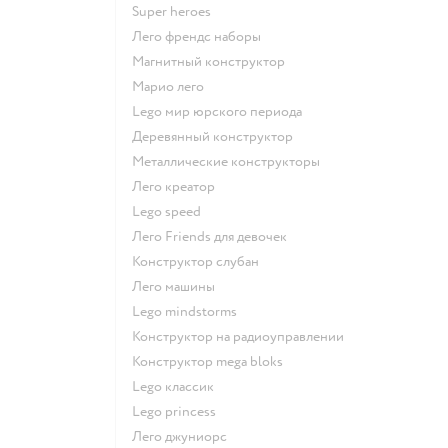
Super heroes
Лего френдс наборы
Магнитный конструктор
Марио лего
Lego мир юрского периода
Деревянный конструктор
Металлические конструкторы
Лего креатор
Lego speed
Лего Friends для девочек
Конструктор слубан
Лего машины
Lego mindstorms
Конструктор на радиоуправлении
Конструктор mega bloks
Lego классик
Lego princess
Лего джуниорс