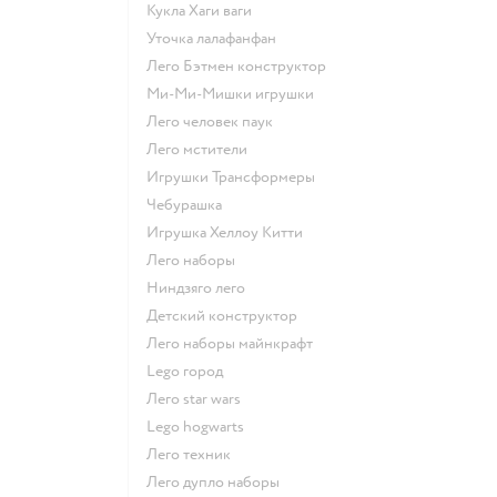
Кукла Хаги ваги
Уточка лалафанфан
Лего Бэтмен конструктор
Ми-Ми-Мишки игрушки
Лего человек паук
Лего мстители
Игрушки Трансформеры
Чебурашка
Игрушка Хеллоу Китти
Лего наборы
Ниндзяго лего
Детский конструктор
Лего наборы майнкрафт
Lego город
Лего star wars
Lego hogwarts
Лего техник
Лего дупло наборы