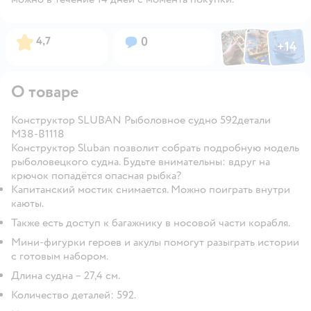
Фото по
Фото пользовател
Фото пользо
Рейтинг:
Вопросов:
4,7
0
+
14
Открыть га
О товаре
Конструктор SLUBAN Рыболовное судно 592детали
M38-B1118
Конструктор Sluban позволит собрать подробную модель
рыболовецкого судна. Будьте внимательны: вдруг на
крючок попадётся опасная рыбка?
Капитанский мостик снимается. Можно поиграть внутри
каюты.
Также есть доступ к багажнику в носовой части корабля.
Мини-фигурки героев и акулы помогут разыграть истории
с готовым набором.
Длина судна – 27,4 см.
Количество деталей: 592.