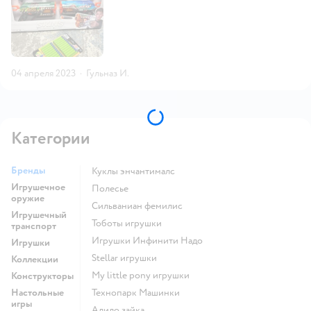
04 апреля 2023
·
Гульназ И.
Категории
Бренды
Куклы энчантималс
Игрушечное
Полесье
оружие
Сильваниан фемилис
Игрушечный
Тоботы игрушки
транспорт
Игрушки Инфинити Надо
Игрушки
Stellar игрушки
Коллекции
my little pony игрушки
Конструкторы
Настольные
Технопарк Машинки
игры
Алило зайка