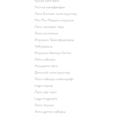
Кукла Хаги ваги
Уточка лалафанфан
Лего Бэтмен конструктор
Ми-Ми-Мишки игрушки
Лего человек паук
Лего мстители
Игрушки Трансформеры
Чебурашка
Игрушка Хеллоу Китти
Лего наборы
Ниндзяго лего
Детский конструктор
Лего наборы майнкрафт
Lego город
Лего star wars
Lego hogwarts
Лего техник
Лего дупло наборы