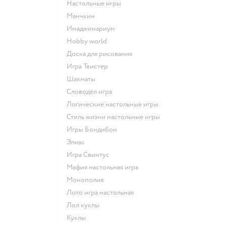
Настольные игры
Манчкин
Имаджинариум
Hobby world
Доска для рисования
Игра Твистер
Шахматы
Словодел игра
Логические настольные игры
Стиль жизни настольные игры
Игры Бондибон
Элиас
Игра Свинтус
Мафия настольная игра
Монополия
Лото игра настольная
Лол куклы
Куклы