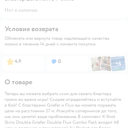
Нет в наличии
Условия возврата
Обменять или вернуть товар надлежащего качества
можно в течение 14 дней с момента покупки.
Фото по
Фото пользовател
Фото пользо
Рейтинг:
Вопросов:
4,9
0
+
4
Открыть га
О товаре
Теперь вы можете выбрать скин для своего бластера
прямо во время игры! Скорее определяйтесь и вступайте
в бой! С бластерами Griefer и Flux вы можете поражать
цели на расстоянии 27 м. Атакуйте соперников до того,
как они заметят ваше приближение. В комплект X-Shot
Skins Double Griefer Double Flux Combo Pack входит 48
новых дротиков с технологией Air Pocket для более