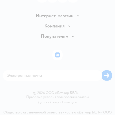
Интернет-магазин
Доставка и оплата
Компания
Обмен и возврат товара
Вакансии
Покупателям
Правила продажи
Подарочные карты
Политика конфиденциальности
Бонусные карты
Политика использования файлов cookie
ВКонтакте
Блог
Обратная связь
Магазины сети
Карта сайта
© 2026 ООО «Детмир БЕЛ»
•
Правовые условия пользования сайтом
Детский мир в
Беларуси
Общество с ограниченной ответственностью «Детмир БЕЛ» ( ООО