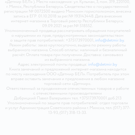
«Детмир БЕЛ» ). Место нахождения: ул. Кульман, 3, пом. 319, 220100,
г. Минск, Республика Беларусь. Свидетельство о государственной
регистрации № 0072500 выдано Минским горисполкомом, внесена
запись в ЕГР 01.10.2018 за рег.№ 193143448. Дата внесения
интернет-магазина в Торговый реестр Республики Беларусь:
09.09.2021 за рег.№ 518552.
Уполномоченный продавца рассматривать обращения покупателей
о нарушении их прав, предусмотренных законодательством
о защите прав потребителей: +375173970001,
info@detmir.by
.
Режим работы: заказ круглосуточно, выдача по режиму работы
выбранного магазина. Способ оплаты: наличный и безналичный
расчёт. Оплата товара при получении. Доставка: самовывоз
из выбранного магазина.
Адрес электронной почты продавца:
info@detmir.by
Книга замечаний и предложений интернет-магазина находится
по месту нахождения ООО «Детмир БЕЛ». Потребитель при этом
вправе оставить замечания и предложения в любом магазине
торговой сети «Детмир».
Ответственный за продвижение отечественных товаров и работе
с отечественными производителями
Добрицкий Павел Валерьевич тел. +375173970001 доб.213
Уполномоченный по защите прав потребителей: отдел торговли
и услуг Администрация Советского района г. Минска, тел. (017) 377-
13-93, (017) 318-13-33.