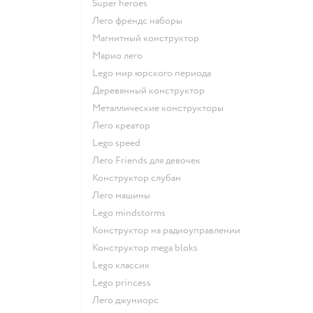
Super heroes
Лего френдс наборы
Магнитный конструктор
Марио лего
Lego мир юрского периода
Деревянный конструктор
Металлические конструкторы
Лего креатор
Lego speed
Лего Friends для девочек
Конструктор слубан
Лего машины
Lego mindstorms
Конструктор на радиоуправлении
Конструктор mega bloks
Lego классик
Lego princess
Лего джуниорс