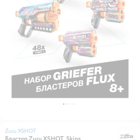
Zuru XSHOT
Бластер Zuru XSHOT Skins
Z