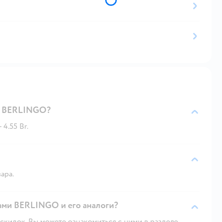
ми BERLINGO?
4.55 Br.
ара.
лами BERLINGO и его аналоги?
скидок. Вы можете ознакомиться с ними в разделе