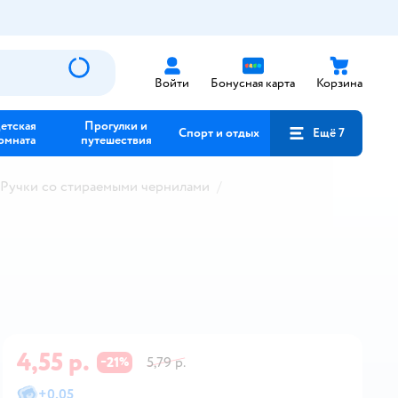
Войти
Бонусная карта
Корзина
етская
Прогулки и
Спорт и отдых
Ещё 7
омната
путешествия
Ручки со стираемыми чернилами
4,55 р.
21
5,79 р.
−
%
+
0,05