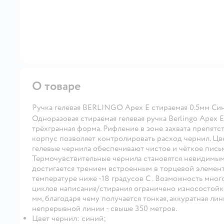
О товаре
Ручка гелевая BERLINGO Apex E стираемая 0.5мм Си
Одноразовая стираемая гелевая ручка Berlingo Apex 
трёхгранная форма. Рифление в зоне захвата препят
корпус позволяет контролировать расход чернил. Цв
гелевые чернила обеспечивают чистое и чёткое письм
Термочувствительные чернила становятся невидимыми
достигается трением встроенным в торцевой элемен
температуре ниже -18 градусов С . Возможность мног
циклов написания/стирания ограничено износостойко
мм, благодаря чему получается тонкая, аккуратная ли
непрерывной линии - свыше 350 метров.
Цвет чернил: синий;