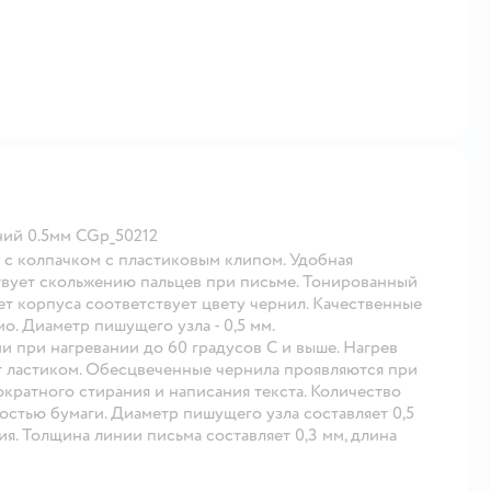
ний 0.5мм CGp_50212
E с колпачком с пластиковым клипом. Удобная
ствует скольжению пальцев при письме. Тонированный
ет корпуса соответствует цвету чернил. Качественные
о. Диаметр пишущего узла - 0,5 мм.
 при нагревании до 60 градусов С и выше. Нагрев
т ластиком. Обесцвеченные чернила проявляются при
ократного стирания и написания текста. Количество
стью бумаги. Диаметр пишущего узла составляет 0,5
ния. Толщина линии письма составляет 0,3 мм, длина