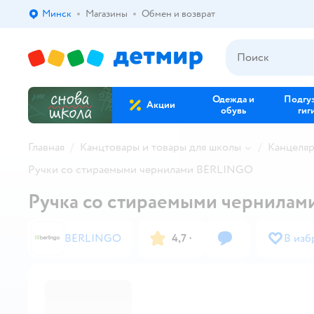
Минск
Магазины
Обмен и возврат
Выбор адреса доставки.
Одежда и
Подгу
Акции
обувь
гиг
Главная
Канцтовары и товары для школы
Канцеля
Ручки со стираемыми чернилами BERLINGO
Ручка со стираемыми чернила
BERLINGO
4,7
·
В изб