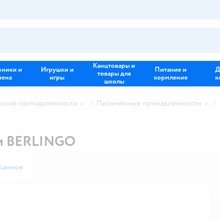
Канцтовары и
зники и
Игрушки и
Питание и
Д
товары для
иена
игры
кормление
к
школы
рские принадлежности
Письменные принадлежности
ми BERLINGO
ранное