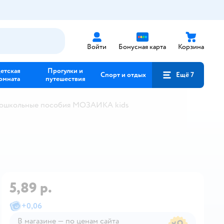
Войти
Бонусная карта
Корзина
етская
Прогулки и
Спорт и отдых
Ещё 7
омната
путешествия
ошкольные пособия МОЗАИКА kids
5,89 р.
+
0,06
В магазине — по ценам сайта