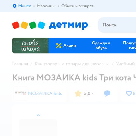
Минск
Магазины
Обмен и возврат
Выбор адреса доставки.
Одежда и
Подгу
Акции
обувь
гиг
Главная
Канцтовары и товары для школы
Учебный 
Книга МОЗАИКА kids Три кота 
МОЗАИКА kids
5,0
·
В
назад