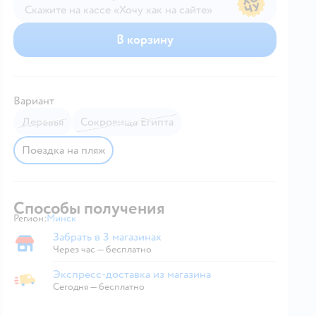
Скажите на кассе «Хочу как на сайте»
В магазине — по ценам сайта
В корзину
Вариант
Деревья
Сокровища Египта
Поездка на пляж
Способы получения
Регион:
Минск
Выбор адреса доставки.
Забрать в 3 магазинах
Забрать в магазине
Через час — бесплатно
Экспресс-доставка из магазина
Экспресс-доставка из магазина
Сегодня
—
бесплатно