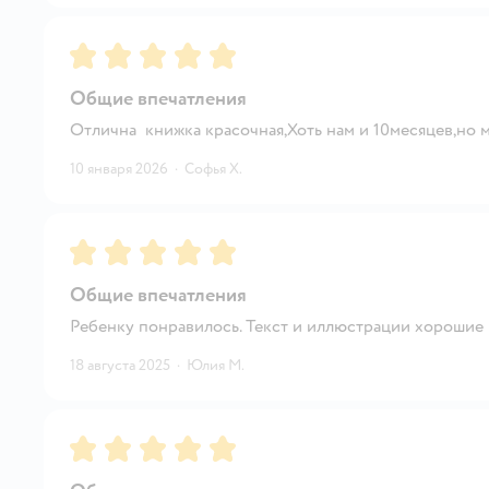
Рейтинг:
5
Общие впечатления
Отлична книжка красочная,Хоть нам и 10месяцев,но м
10 января 2026
·
Софья Х.
Рейтинг:
5
Общие впечатления
Ребенку понравилось. Текст и иллюстрации хорошие
18 августа 2025
·
Юлия М.
Рейтинг:
5