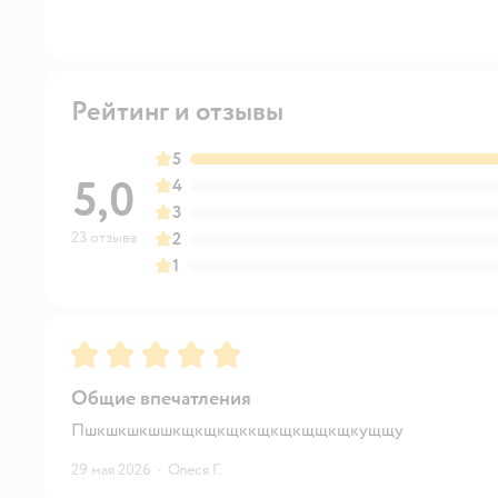
Рейтинг и отзывы
5
5,0
4
3
23 отзыва
2
1
Рейтинг:
5
Общие впечатления
Пшкшкшкшшкщкщкщккщкщкщщкщкущщу
29 мая 2026
·
Олеся Г.