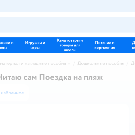
Канцтовары и
зники и
Игрушки и
Питание и
Д
товары для
иена
игры
кормление
к
школы
материал и наглядные пособия
Дошкольные пособия
Д
Читаю сам Поездка на пляж
 избранное