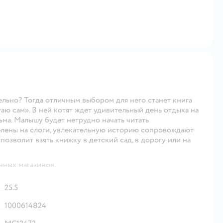
ельно? Тогда отличным выбором для него станет книга
таю сам». В ней котят ждет удивительный день отдыха на
ма. Малышу будет нетрудно начать читать
елены на слоги, увлекательную историю сопровождают
озволит взять книжку в детский сад, в дорогу или на
чных магазинов.
25.5
1000614824