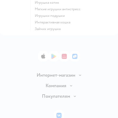
Игрушка котик
Мягкие игрушки антистресс
Игрушки подушки
Интерактивная кошка
Зайчик игрушка
App Store
Google Play
AppGallery
RuStore
Интернет-магазин
Доставка и оплата
Компания
Обмен и возврат товара
Вакансии
Покупателям
Правила продажи
Подарочные карты
Политика конфиденциальности
Бонусные карты
Политика использования файлов cookie
ВКонтакте