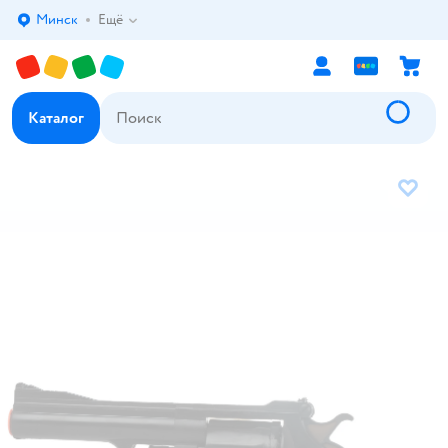
Минск
Ещё
Выбор адреса доставки.
Каталог
В избр