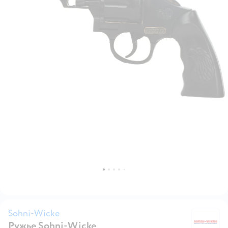
Sohni-Wicke
Ружье Sohni-Wicke
S