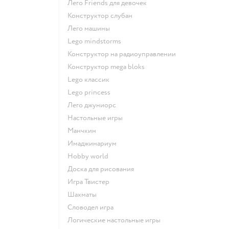
Лего Friends для девочек
Конструктор слубан
Лего машины
Lego mindstorms
Конструктор на радиоуправлении
Конструктор mega bloks
Lego классик
Lego princess
Лего джуниорс
Настольные игры
Манчкин
Имаджинариум
Hobby world
Доска для рисования
Игра Твистер
Шахматы
Словодел игра
Логические настольные игры