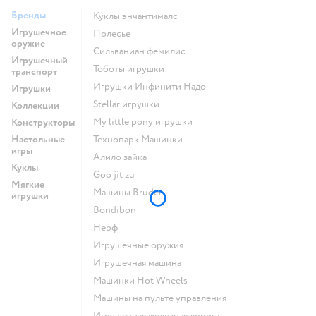
Бренды
Куклы энчантималс
Игрушечное
Полесье
оружие
Сильваниан фемилис
Игрушечный
Тоботы игрушки
транспорт
Игрушки Инфинити Надо
Игрушки
Stellar игрушки
Коллекции
my little pony игрушки
Конструкторы
Настольные
Технопарк Машинки
игры
Алило зайка
Куклы
Goo jit zu
Мягкие
Машины Bruder
игрушки
Bondibon
Нерф
Игрушечные оружия
Игрушечная машина
Машинки Hot Wheels
Машины на пульте управления
Игрушечная железная дорога