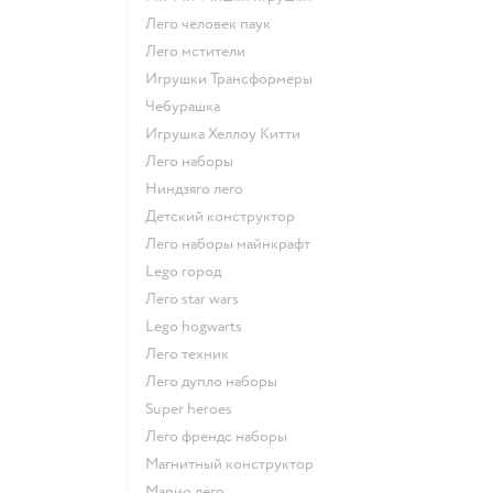
Лего человек паук
Лего мстители
Игрушки Трансформеры
Чебурашка
Игрушка Хеллоу Китти
Лего наборы
Ниндзяго лего
Детский конструктор
Лего наборы майнкрафт
Lego город
Лего star wars
Lego hogwarts
Лего техник
Лего дупло наборы
Super heroes
Лего френдс наборы
Магнитный конструктор
Марио лего