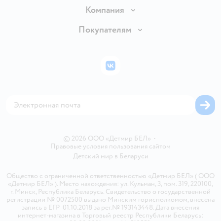
Доставка и оплата
Компания
Обмен и возврат товара
Вакансии
Покупателям
Правила продажи
Подарочные карты
Политика конфиденциальности
Бонусные карты
Политика использования файлов cookie
ВКонтакте
Блог
Обратная связь
Магазины сети
Карта сайта
© 2026 ООО «Детмир БЕЛ»
•
Правовые условия пользования сайтом
Детский мир в
Беларуси
Общество с ограниченной ответственностью «Детмир БЕЛ» ( ООО
«Детмир БЕЛ» ). Место нахождения: ул. Кульман, 3, пом. 319, 220100,
г. Минск, Республика Беларусь. Свидетельство о государственной
регистрации № 0072500 выдано Минским горисполкомом, внесена
запись в ЕГР 01.10.2018 за рег.№ 193143448. Дата внесения
интернет-магазина в Торговый реестр Республики Беларусь: