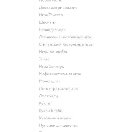
Hobby world
Доска для рисования
Игра Твистер
Шахматы
Словодел игра
Логические настольные игры
Стиль жизни настольные игры
Игры Бондибон
Элиас
Игра Свинтус
Мафия настольная игра
Монополия
Лото игра настольная
Лол куклы
Куклы
Куклы Барби
Кукольный домик
Пупсики для девочек