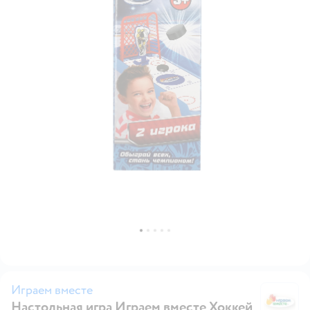
Играем вместе
Настольная игра Играем вместе Хоккей
И