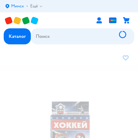
Минск
Ещё
Выбор адреса доставки.
Каталог
В избр