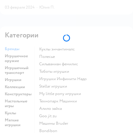
03 февраля 2024
·
Юлия П.
Категории
Бренды
Куклы энчантималс
Игрушечное
Полесье
оружие
Сильваниан фемилис
Игрушечный
Тоботы игрушки
транспорт
Игрушки Инфинити Надо
Игрушки
Stellar игрушки
Коллекции
my little pony игрушки
Конструкторы
Настольные
Технопарк Машинки
игры
Алило зайка
Куклы
Goo jit zu
Мягкие
Машины Bruder
игрушки
Bondibon