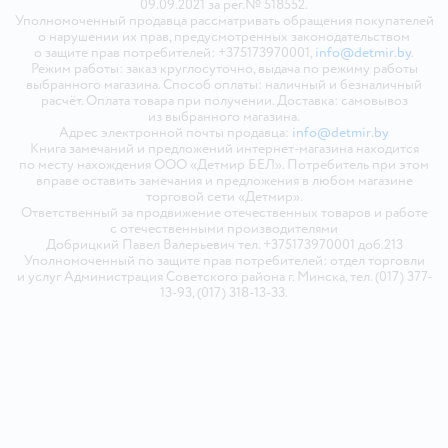
09.09.2021 за рег.№ 518552.
Уполномоченный продавца рассматривать обращения покупателей
о нарушении их прав, предусмотренных законодательством
о защите прав потребителей: +375173970001,
info@detmir.by
.
Режим работы: заказ круглосуточно, выдача по режиму работы
выбранного магазина. Способ оплаты: наличный и безналичный
расчёт. Оплата товара при получении. Доставка: самовывоз
из выбранного магазина.
Адрес электронной почты продавца:
info@detmir.by
Книга замечаний и предложений интернет-магазина находится
по месту нахождения ООО «Детмир БЕЛ». Потребитель при этом
вправе оставить замечания и предложения в любом магазине
торговой сети «Детмир».
Ответственный за продвижение отечественных товаров и работе
с отечественными производителями
Добрицкий Павел Валерьевич тел. +375173970001 доб.213
Уполномоченный по защите прав потребителей: отдел торговли
и услуг Администрация Советского района г. Минска, тел. (017) 377-
13-93, (017) 318-13-33.