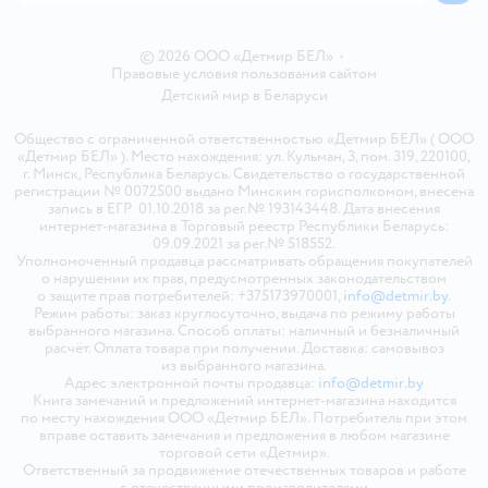
© 2026 ООО «Детмир БЕЛ»
•
Правовые условия пользования сайтом
Детский мир в
Беларуси
Общество с ограниченной ответственностью «Детмир БЕЛ» ( ООО
«Детмир БЕЛ» ). Место нахождения: ул. Кульман, 3, пом. 319, 220100,
г. Минск, Республика Беларусь. Свидетельство о государственной
регистрации № 0072500 выдано Минским горисполкомом, внесена
запись в ЕГР 01.10.2018 за рег.№ 193143448. Дата внесения
интернет-магазина в Торговый реестр Республики Беларусь:
09.09.2021 за рег.№ 518552.
Уполномоченный продавца рассматривать обращения покупателей
о нарушении их прав, предусмотренных законодательством
о защите прав потребителей: +375173970001,
info@detmir.by
.
Режим работы: заказ круглосуточно, выдача по режиму работы
выбранного магазина. Способ оплаты: наличный и безналичный
расчёт. Оплата товара при получении. Доставка: самовывоз
из выбранного магазина.
Адрес электронной почты продавца:
info@detmir.by
Книга замечаний и предложений интернет-магазина находится
по месту нахождения ООО «Детмир БЕЛ». Потребитель при этом
вправе оставить замечания и предложения в любом магазине
торговой сети «Детмир».
Ответственный за продвижение отечественных товаров и работе
с отечественными производителями