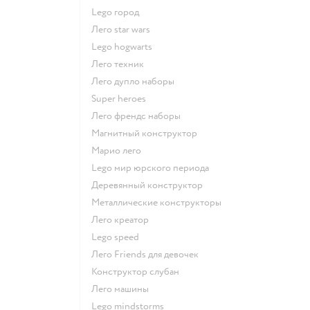
Lego город
Лего star wars
Lego hogwarts
Лего техник
Лего дупло наборы
Super heroes
Лего френдс наборы
Магнитный конструктор
Марио лего
Lego мир юрского периода
Деревянный конструктор
Металлические конструкторы
Лего креатор
Lego speed
Лего Friends для девочек
Конструктор слубан
Лего машины
Lego mindstorms