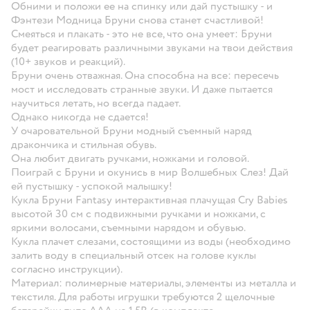
Обними и положи ее на спинку или дай пустышку - и
Фэнтези Модница Бруни снова станет счастливой!
Смеяться и плакать - это не все, что она умеет: Бруни
будет реагировать различными звуками на твои действия
(10+ звуков и реакций).
Бруни очень отважная. Она способна на все: пересечь
мост и исследовать странные звуки. И даже пытается
научиться летать, но всегда падает.
Однако никогда не сдается!
У очаровательной Бруни модный съемный наряд
дракончика и стильная обувь.
Она любит двигать ручками, ножками и головой.
Поиграй с Бруни и окунись в мир Волшебных Слез! Дай
ей пустышку - успокой малышку!
Кукла Бруни Fantasy интерактивная плачущая Cry Babies
высотой 30 см с подвижными ручками и ножками, с
яркими волосами, съемными нарядом и обувью.
Кукла плачет слезами, состоящими из воды (необходимо
залить воду в специальный отсек на голове куклы
согласно инструкции).
Материал: полимерные материалы, элементы из металла и
текстиля. Для работы игрушки требуются 2 щелочные