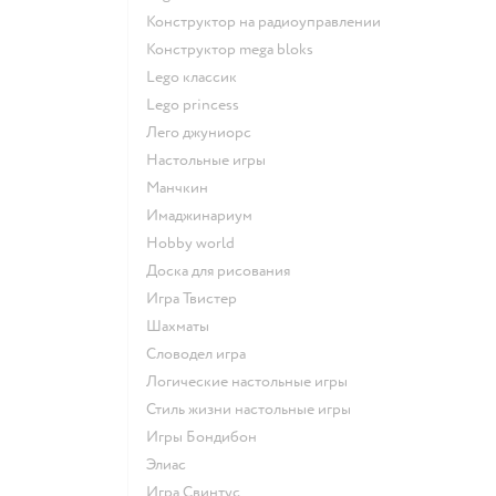
Конструктор на радиоуправлении
Конструктор mega bloks
Lego классик
Lego princess
Лего джуниорс
Настольные игры
Манчкин
Имаджинариум
Hobby world
Доска для рисования
Игра Твистер
Шахматы
Словодел игра
Логические настольные игры
Стиль жизни настольные игры
Игры Бондибон
Элиас
Игра Свинтус