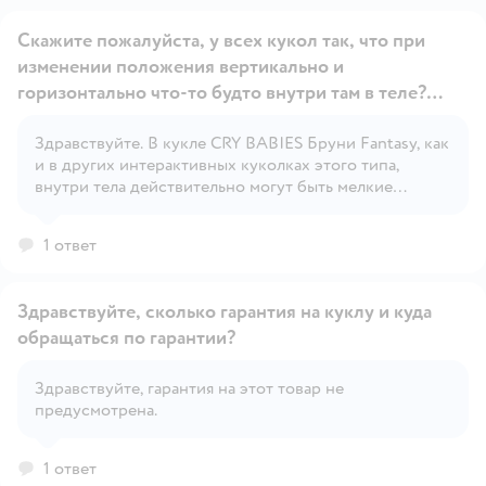
Скажите пожалуйста, у всех кукол так, что при
изменении положения вертикально и
горизонтально что-то будто внутри там в теле?
Будто мелкая деталь внутри туда-сюда болтается
Именно в теле, не в голове. И при отсутствии воды
Здравствуйте. В кукле CRY BABIES Бруни Fantasy, как
Открыть вопрос
и в других интерактивных куколках этого типа,
так же. В выключенном положении кнопки так же.
внутри тела действительно могут быть мелкие
Не могу понять, брак или они все так устроены как-
детали, которые издают звук или могут немного
то?
двигаться при изменении положения игрушки
1 ответ
(например, если в ней есть механизмы или жидкости,
которые используются для создания эффекта плача).
Это нормальное явление для некоторых
Здравствуйте, сколько гарантия на куклу и куда
интерактивных игрушек.
обращаться по гарантии?
Здравствуйте, гарантия на этот товар не
Открыть вопрос
предусмотрена.
1 ответ