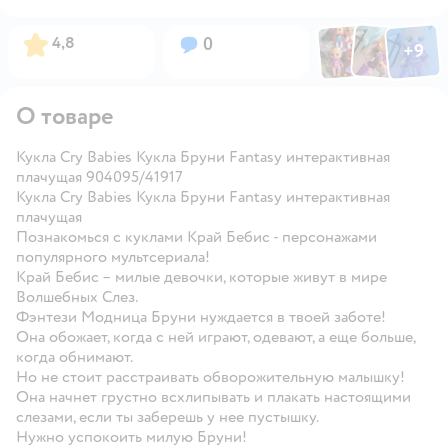
Фото по
Фото пользовател
Фото пользо
Рейтинг:
Вопросов:
4,8
0
+
9
Открыть га
О товаре
Кукла Cry Babies Кукла Бруни Fantasy интерактивная
плачущая 904095/41917
Кукла Cry Babies Кукла Бруни Fantasy интерактивная
плачущая
Познакомься с куклами Край Бебис - персонажами
популярного мультсериала!
Край Бебис – милые девочки, которые живут в мире
Волшебных Слез.
Фэнтези Модница Бруни нуждается в твоей заботе!
Она обожает, когда с ней играют, одевают, а еще больше,
когда обнимают.
Но не стоит расстраивать обворожительную малышку!
Она начнет грустно всхлипывать и плакать настоящими
слезами, если ты заберешь у нее пустышку.
Нужно успокоить милую Бруни!