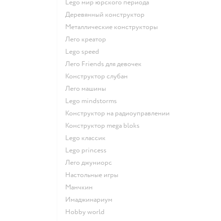
Lego мир юрского периода
Деревянный конструктор
Металлические конструкторы
Лего креатор
Lego speed
Лего Friends для девочек
Конструктор слубан
Лего машины
Lego mindstorms
Конструктор на радиоуправлении
Конструктор mega bloks
Lego классик
Lego princess
Лего джуниорс
Настольные игры
Манчкин
Имаджинариум
Hobby world