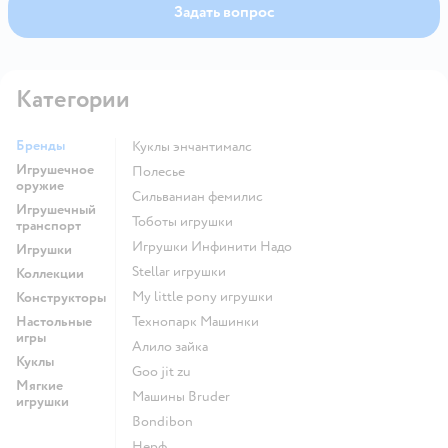
Задать вопрос
Категории
Бренды
Куклы энчантималс
Игрушечное
Полесье
оружие
Сильваниан фемилис
Игрушечный
Тоботы игрушки
транспорт
Игрушки Инфинити Надо
Игрушки
Stellar игрушки
Коллекции
my little pony игрушки
Конструкторы
Настольные
Технопарк Машинки
игры
Алило зайка
Куклы
Goo jit zu
Мягкие
Машины Bruder
игрушки
Bondibon
Нерф