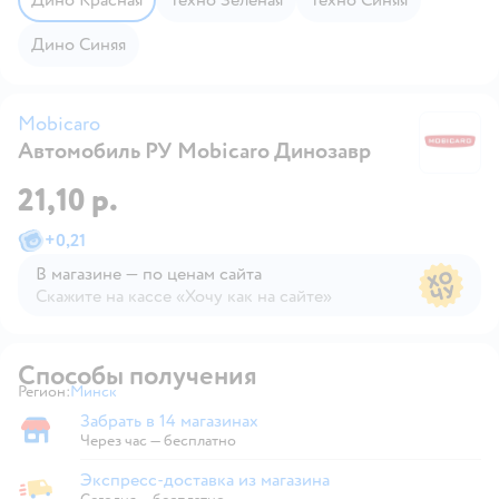
Дино Синяя
Mobicaro
Автомобиль РУ Mobicaro Динозавр
M
21,10 р.
+
0,21
В магазине — по ценам сайта
Скажите на кассе «Хочу как на сайте»
В магазине — по ценам сайта
Способы получения
Регион:
Минск
Выбор адреса доставки.
Забрать в 14 магазинах
Забрать в магазине
Через час — бесплатно
Экспресс-доставка из магазина
Экспресс-доставка из магазина