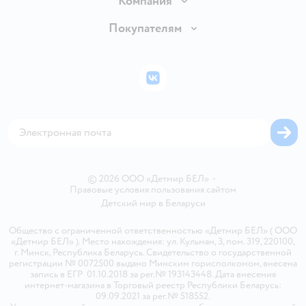
Компания
Обмен и возврат товара
Вакансии
Покупателям
Правила продажи
Подарочные карты
Политика конфиденциальности
Бонусные карты
Политика использования файлов cookie
ВКонтакте
Блог
Обратная связь
Магазины сети
Карта сайта
© 2026 ООО «Детмир БЕЛ»
•
Правовые условия пользования сайтом
Детский мир в
Беларуси
Общество с ограниченной ответственностью «Детмир БЕЛ» ( ООО
«Детмир БЕЛ» ). Место нахождения: ул. Кульман, 3, пом. 319, 220100,
г. Минск, Республика Беларусь. Свидетельство о государственной
регистрации № 0072500 выдано Минским горисполкомом, внесена
запись в ЕГР 01.10.2018 за рег.№ 193143448. Дата внесения
интернет-магазина в Торговый реестр Республики Беларусь:
09.09.2021 за рег.№ 518552.