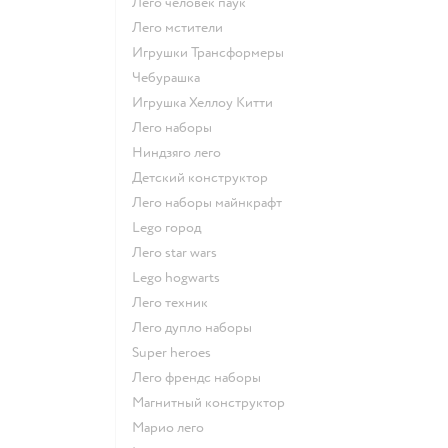
Лего человек паук
Лего мстители
Игрушки Трансформеры
Чебурашка
Игрушка Хеллоу Китти
Лего наборы
Ниндзяго лего
Детский конструктор
Лего наборы майнкрафт
Lego город
Лего star wars
Lego hogwarts
Лего техник
Лего дупло наборы
Super heroes
Лего френдс наборы
Магнитный конструктор
Марио лего