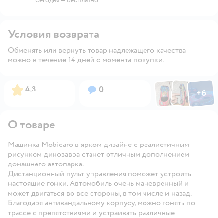
Сегодня
—
бесплатно
Условия возврата
Обменять или вернуть товар надлежащего качества
можно в течение 14 дней с момента покупки.
Фото по
Фото пользовател
Фото пользо
Рейтинг:
Вопросов:
4,3
0
+
6
Открыть га
О товаре
Машинка Mobicaro в ярком дизайне с реалистичным
рисунком динозавра станет отличным дополнением
домашнего автопарка.
Дистанционный пульт управления поможет устроить
настоящие гонки. Автомобиль очень маневренный и
может двигаться во все стороны, в том числе и назад.
Благодаря антивандальному корпусу, можно гонять по
трассе с препятствиями и устраивать различные