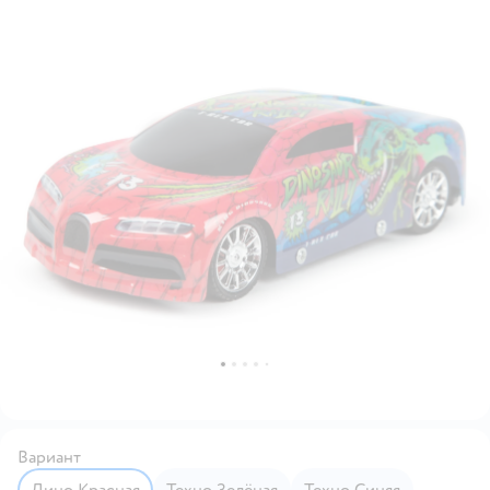
Вариант
Дино Красная
Техно Зелёная
Техно Синяя