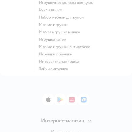
Игрушечная коляска для кукол
Куклы винкс
Набор мебели для кукол
Мягкие игрушки
Мягкая игрушка мишка
Игрушка котик
Мягкие игрушки антистресс
Игрушки подушки
Интерактивная кошка
Зайчик игрушка
App Store
Google Play
AppGallery
RuStore
Интернет-магазин
Доставка и оплата