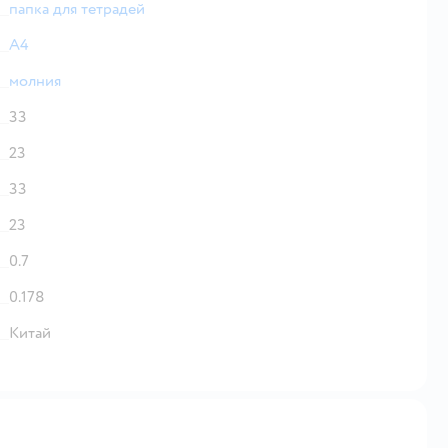
папка для тетрадей
А4
молния
33
23
33
23
0.7
0.178
Китай