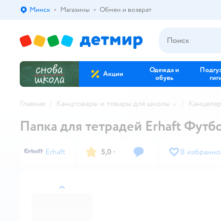
Минск
Магазины
Обмен и возврат
Выбор адреса доставки.
Одежда и
Подгу
Акции
обувь
гиг
Главная
Канцтовары и товары для школы
Канцеля
Папка для тетрадей Erhaft Футб
Erhaft
5,0
·
В избранно
назад