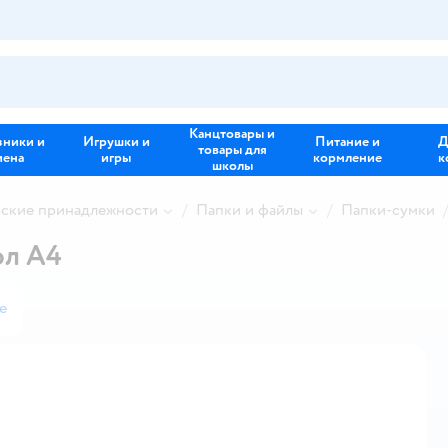
Канцтовары и
зники и
Игрушки и
Питание и
Д
товары для
иена
игры
кормление
к
школы
рские принадлежности
Папки и файлы
Папки-сумки
ол А4
е