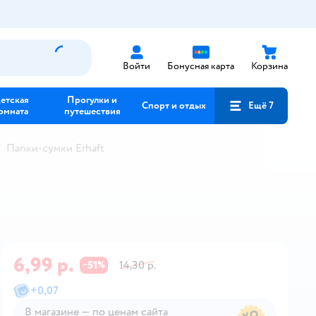
Войти
Бонусная карта
Корзина
етская
Прогулки и
Спорт и отдых
Ещё 7
омната
путешествия
Папки-сумки Erhaft
6,99 р.
51
14,30 р.
−
%
+
0,07
В магазине — по ценам сайта