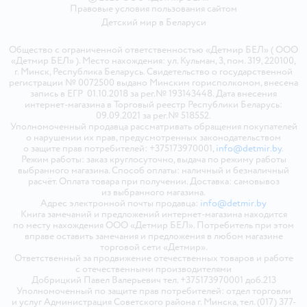
Правовые условия пользования сайтом
Детский мир в
Беларуси
Общество с ограниченной ответственностью «Детмир БЕЛ» ( ООО
«Детмир БЕЛ» ). Место нахождения: ул. Кульман, 3, пом. 319, 220100,
г. Минск, Республика Беларусь. Свидетельство о государственной
регистрации № 0072500 выдано Минским горисполкомом, внесена
запись в ЕГР 01.10.2018 за рег.№ 193143448. Дата внесения
интернет-магазина в Торговый реестр Республики Беларусь:
09.09.2021 за рег.№ 518552.
Уполномоченный продавца рассматривать обращения покупателей
о нарушении их прав, предусмотренных законодательством
о защите прав потребителей: +375173970001,
info@detmir.by
.
Режим работы: заказ круглосуточно, выдача по режиму работы
выбранного магазина. Способ оплаты: наличный и безналичный
расчёт. Оплата товара при получении. Доставка: самовывоз
из выбранного магазина.
Адрес электронной почты продавца:
info@detmir.by
Книга замечаний и предложений интернет-магазина находится
по месту нахождения ООО «Детмир БЕЛ». Потребитель при этом
вправе оставить замечания и предложения в любом магазине
торговой сети «Детмир».
Ответственный за продвижение отечественных товаров и работе
с отечественными производителями
Добрицкий Павел Валерьевич тел. +375173970001 доб.213
Уполномоченный по защите прав потребителей: отдел торговли
и услуг Администрация Советского района г. Минска, тел. (017) 377-