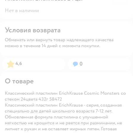
Нет в наличии
Условия возврата
Обменять или вернуть товар надлежащего качества
можно в течение 14 дней с момента покупки.
Рейтинг:
Вопросов:
4,6
0
О товаре
Классический пластилин ErichKrause Cosmic Monsters со
стеком 24цвета 432г 58472
Классический пластилин ErichKrause - серия, созданная
специально для детей школьного возраста 7-12 лет.
Обновленная формула пластилина с улучшенной
мягкостью не крошится и не рвется при разминании, не
липнет к рукам и не оставляет жирных пятен. Готовая