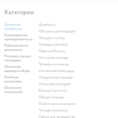
Категории
Бумажная
Дневники
продукция
Обложки для тетрадей
Канцелярские
Тетрадь в клетку
принадлежности
Тетрадь в линейку
Рабочее место
школьника
Офисная бумага
Рюкзаки, ранцы,
Школьная тетрадь
чемоданы
Тетрадь на кольцах
Школьная
одежда и обувь
Настенный календарь
Учебные
Предметные тетради
материалы
Папки для тетрадей
Школьное
Блокнот детский
творчество
Общие тетради
Альбом для рисования
Тетрадь в линейку
Папки для тетрадей а4