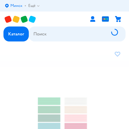
Минск
Ещё
Выбор адреса доставки.
Каталог
В избр