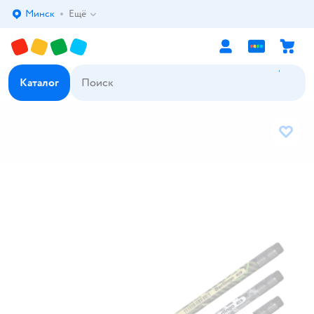
Минск
Ещё
Выбор адреса доставки.
Каталог
В избр