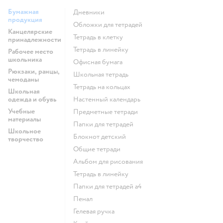
Бумажная
Дневники
продукция
Обложки для тетрадей
Канцелярские
Тетрадь в клетку
принадлежности
Тетрадь в линейку
Рабочее место
школьника
Офисная бумага
Рюкзаки, ранцы,
Школьная тетрадь
чемоданы
Тетрадь на кольцах
Школьная
одежда и обувь
Настенный календарь
Учебные
Предметные тетради
материалы
Папки для тетрадей
Школьное
Блокнот детский
творчество
Общие тетради
Альбом для рисования
Тетрадь в линейку
Папки для тетрадей а4
Пенал
Гелевая ручка