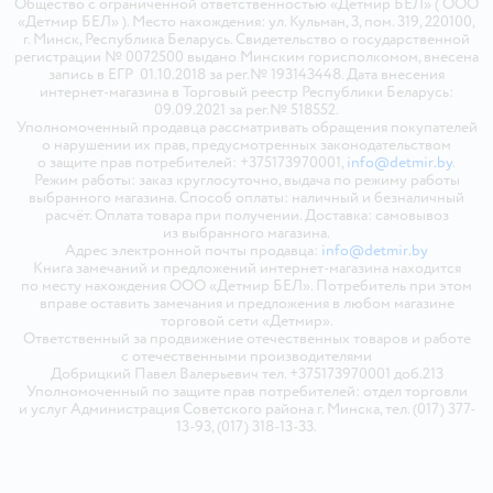
Общество с ограниченной ответственностью «Детмир БЕЛ» ( ООО
«Детмир БЕЛ» ). Место нахождения: ул. Кульман, 3, пом. 319, 220100,
г. Минск, Республика Беларусь. Свидетельство о государственной
регистрации № 0072500 выдано Минским горисполкомом, внесена
запись в ЕГР 01.10.2018 за рег.№ 193143448. Дата внесения
интернет-магазина в Торговый реестр Республики Беларусь:
09.09.2021 за рег.№ 518552.
Уполномоченный продавца рассматривать обращения покупателей
о нарушении их прав, предусмотренных законодательством
о защите прав потребителей: +375173970001,
info@detmir.by
.
Режим работы: заказ круглосуточно, выдача по режиму работы
выбранного магазина. Способ оплаты: наличный и безналичный
расчёт. Оплата товара при получении. Доставка: самовывоз
из выбранного магазина.
Адрес электронной почты продавца:
info@detmir.by
Книга замечаний и предложений интернет-магазина находится
по месту нахождения ООО «Детмир БЕЛ». Потребитель при этом
вправе оставить замечания и предложения в любом магазине
торговой сети «Детмир».
Ответственный за продвижение отечественных товаров и работе
с отечественными производителями
Добрицкий Павел Валерьевич тел. +375173970001 доб.213
Уполномоченный по защите прав потребителей: отдел торговли
и услуг Администрация Советского района г. Минска, тел. (017) 377-
13-93, (017) 318-13-33.