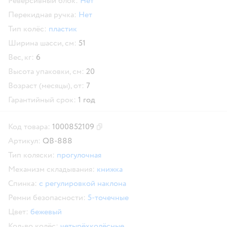
Реверсивный блок:
Нет
Перекидная ручка:
Нет
Тип колёс:
пластик
Ширина шасси, см:
51
Вес, кг:
6
Высота упаковки, см:
20
Возраст (месяцы), от:
7
Гарантийный срок:
1 год
Код товара:
1000852109
Скопировать код товара
Артикул:
QB-888
Тип коляски:
прогулочная
Механизм складывания:
книжка
Спинка:
с регулировкой наклона
Ремни безопасности:
5-точечные
Цвет:
бежевый
Кол-во колёс:
четырёхколёсные