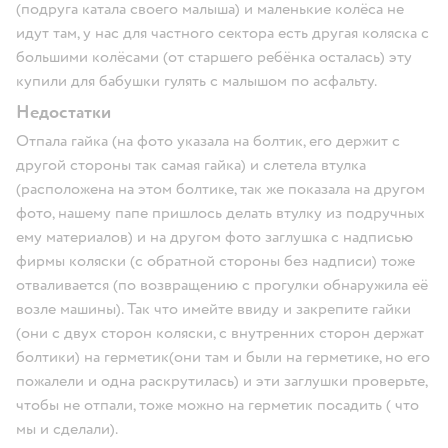
(подруга катала своего малыша) и маленькие колёса не
идут там, у нас для частного сектора есть другая коляска с
большими колёсами (от старшего ребёнка осталась) эту
купили для бабушки гулять с малышом по асфальту.
Недостатки
Отпала гайка (на фото указала на болтик, его держит с
другой стороны так самая гайка) и слетела втулка
(расположена на этом болтике, так же показала на другом
фото, нашему папе пришлось делать втулку из подручных
ему материалов) и на другом фото заглушка с надписью
фирмы коляски (с обратной стороны без надписи) тоже
отваливается (по возвращению с прогулки обнаружила её
возле машины). Так что имейте ввиду и закрепите гайки
(они с двух сторон коляски, с внутренних сторон держат
болтики) на герметик(они там и были на герметике, но его
пожалели и одна раскрутилась) и эти заглушки проверьте,
чтобы не отпали, тоже можно на герметик посадить ( что
мы и сделали).