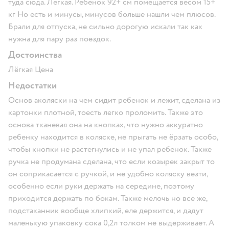
туда сюда. Лёгкая. Ребенок 92+ см помещается весом 15+
кг Но есть и минусы, минусов больше нашли чем плюсов.
Брали для отпуска, не сильно дорогую искали так как
нужна для пару раз поездок.
Достоинства
Лёгкая Цена
Недостатки
Основ аколяски на чем сидит ребенок и лежит, сделана из
картонки плотной, тоесть легко проломить. Также это
основа тканевая она на кнопках, что нужно аккуратно
ребенку находится в коляске, не прыгать не ёрзать особо,
чтобы кнопки не растегнулись и не упал ребенок. Также
ручка не продумана сделана, что если козырек закрыт то
он соприкасается с ручкой, и не удобно коляску везти,
особенно если руки держать на середине, поэтому
приходится держать по бокам. Также мелочь но все же,
подстаканник вообще хлипкий, еле держится, и дадут
маленькую упаковку сока 0,2л толком не выдерживает. А