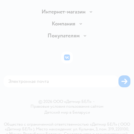
Интернет-магазин
Доставка и оплата
Компания
Обмен и возврат товара
Вакансии
Покупателям
Правила продажи
Подарочные карты
Политика конфиденциальности
Бонусные карты
Политика использования файлов cookie
ВКонтакте
Блог
Обратная связь
Магазины сети
Карта сайта
© 2026 ООО «Детмир БЕЛ»
•
Правовые условия пользования сайтом
Детский мир в
Беларуси
Общество с ограниченной ответственностью «Детмир БЕЛ» ( ООО
«Детмир БЕЛ» ). Место нахождения: ул. Кульман, 3, пом. 319, 220100,
г. Минск, Республика Беларусь. Свидетельство о государственной