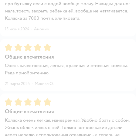
про бутылку если с водой вообще молчу. Накидка для ног
мала, тоесть закрыть ребенка ей, вообще не натягивается.
Коляска за 7000 почти, хлипковата.
15 июня 2024
·
Аноним
Рейтинг:
5
Общие впечатления
Очень качественная, легкая , красивая и стильная коляска.
Рада приобритению.
21 марта 2024
·
Макпал О.
Рейтинг:
5
Общие впечатления
Коляска очень легкая, маневренная. Удобно брать с собой.
Жизнь облегчилвсь с ней. Только вот кое какие детали
через неделю использования отвалились и теперь не