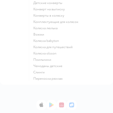
Детские конверты
Конверт на выписку
Конверты в коляску
Комплектующие для колясок
Коляска люлька
Вожжи
Коляска babyton
Коляска для путешествий
Коляска olsson
Поильники
Чемоданы детские
Слинги
Переноска рюкзак
App Store
Google Play
AppGallery
RuStore