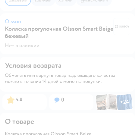
Olsson
Коляска прогулочная Olsson Smart Beige
O
бежевый
Нет в наличии
Условия возврата
Обменять или вернуть товар надлежащего качества
можно в течение 14 дней с момента покупки.
Фото по
Фото пользовател
Фото пользо
Рейтинг:
Вопросов:
4,8
0
+
24
Открыть га
О товаре
Коляска прогулочная Olsson Smart Beige