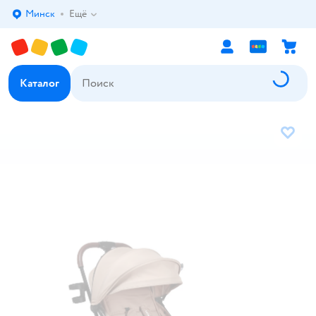
Минск
Ещё
Выбор адреса доставки.
Каталог
В избр