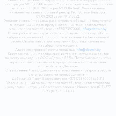
регистрации № 0072500 выдано Минским горисполкомом, внесена
запись в ЕГР 01.10.2018 за рег.№ 193143448. Дата внесения
интернет-магазина в Торговый реестр Республики Беларусь:
09.09.2021 за рег.№ 518552.
Уполномоченный продавца рассматривать обращения покупателей
о нарушении их прав, предусмотренных законодательством
о защите прав потребителей: +375173970001,
info@detmir.by
.
Режим работы: заказ круглосуточно, выдача по режиму работы
выбранного магазина. Способ оплаты: наличный и безналичный
расчёт. Оплата товара при получении. Доставка: самовывоз
из выбранного магазина.
Адрес электронной почты продавца:
info@detmir.by
Книга замечаний и предложений интернет-магазина находится
по месту нахождения ООО «Детмир БЕЛ». Потребитель при этом
вправе оставить замечания и предложения в любом магазине
торговой сети «Детмир».
Ответственный за продвижение отечественных товаров и работе
с отечественными производителями
Добрицкий Павел Валерьевич тел. +375173970001 доб.213
Уполномоченный по защите прав потребителей: отдел торговли
и услуг Администрация Советского района г. Минска, тел. (017) 377-
13-93, (017) 318-13-33.