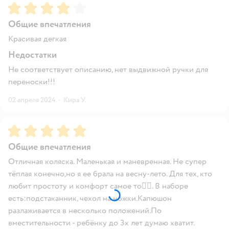
Рейтинг:
4
Общие впечатления
Красивая дегкая
Недостатки
Не соответствует описанию, нет выдвижной ручки для
переноски!!!
02 апреля 2024
·
Кира У.
Рейтинг:
5
Общие впечатления
Отличная коляска. Маленькая и маневренная. Не супер
тёплая конечно,но я ее брала на весну-лето. Для тех, кто
любит простоту и комфорт самое то👍🏻. В наборе
есть:подстаканник, чехол на ножки.Капюшон
разлаживается в несколько положений.По
вместительности - ребёнку до 3х лет думаю хватит.