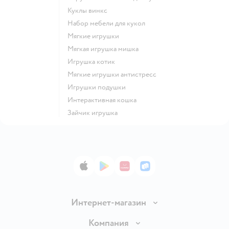
Куклы винкс
Набор мебели для кукол
Мягкие игрушки
Мягкая игрушка мишка
Игрушка котик
Мягкие игрушки антистресс
Игрушки подушки
Интерактивная кошка
Зайчик игрушка
App Store
Google Play
AppGallery
RuStore
Интернет-магазин
Доставка и оплата
Компания