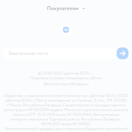
Обмен и возврат товара
Вакансии
Покупателям
Правила продажи
Подарочные карты
Политика конфиденциальности
Бонусные карты
Политика использования файлов cookie
ВКонтакте
Блог
Обратная связь
Магазины сети
Карта сайта
© 2026 ООО «Детмир БЕЛ»
•
Правовые условия пользования сайтом
Детский мир в
Беларуси
Общество с ограниченной ответственностью «Детмир БЕЛ» ( ООО
«Детмир БЕЛ» ). Место нахождения: ул. Кульман, 3, пом. 319, 220100,
г. Минск, Республика Беларусь. Свидетельство о государственной
регистрации № 0072500 выдано Минским горисполкомом, внесена
запись в ЕГР 01.10.2018 за рег.№ 193143448. Дата внесения
интернет-магазина в Торговый реестр Республики Беларусь:
09.09.2021 за рег.№ 518552.
Уполномоченный продавца рассматривать обращения покупателей