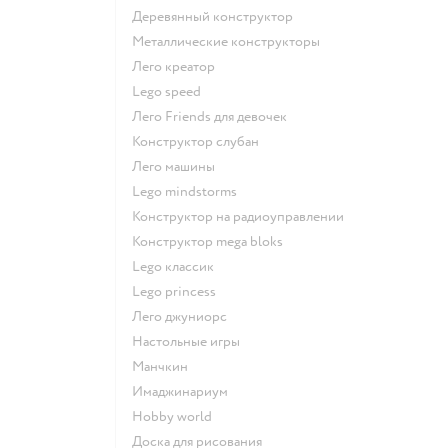
Деревянный конструктор
Металлические конструкторы
Лего креатор
Lego speed
Лего Friends для девочек
Конструктор слубан
Лего машины
Lego mindstorms
Конструктор на радиоуправлении
Конструктор mega bloks
Lego классик
Lego princess
Лего джуниорс
Настольные игры
Манчкин
Имаджинариум
Hobby world
Доска для рисования