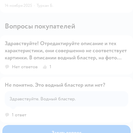
14 ноября 2025
·
Туркан Б.
Вопросы покупателей
Здравствуйте! Отредактируйте описание и тех
характеристики, они совершенно не соответствует
картинки. В описании водный бластер, на фото
Открыть вопрос
бластер с пулями! Чему верить?
Нет ответов
1
Не понятно. Это водный бластер или нет?
Здравствуйте. Водный бластер.
Открыть вопрос
1 ответ
Задать вопрос