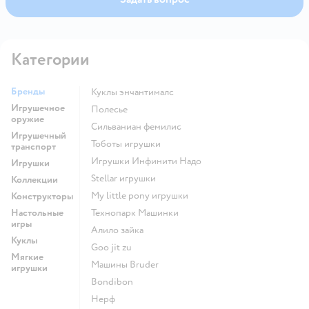
Категории
Бренды
Куклы энчантималс
Игрушечное
Полесье
оружие
Сильваниан фемилис
Игрушечный
Тоботы игрушки
транспорт
Игрушки Инфинити Надо
Игрушки
Stellar игрушки
Коллекции
my little pony игрушки
Конструкторы
Настольные
Технопарк Машинки
игры
Алило зайка
Куклы
Goo jit zu
Мягкие
Машины Bruder
игрушки
Bondibon
Нерф