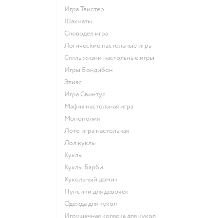
Игра Твистер
Шахматы
Словодел игра
Логические настольные игры
Стиль жизни настольные игры
Игры Бондибон
Элиас
Игра Свинтус
Мафия настольная игра
Монополия
Лото игра настольная
Лол куклы
Куклы
Куклы Барби
Кукольный домик
Пупсики для девочек
Одежда для кукол
Игрушечная коляска для кукол