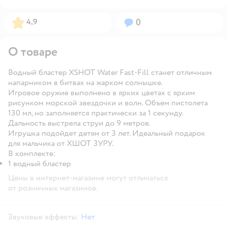
Рейтинг:
Вопросов:
4,9
0
О товаре
Водный бластер XSHOT Water Fast-Fill станет отличным
напарником в битвах на жарком солнышке.
Игровое оружие выполнено в ярких цветах с ярким
рисунком морской звездочки и волн. Объем пистолета
130 мл, но заполняется практически за 1 секунду.
Дальность выстрела струи до 9 метров.
Игрушка подойдет детям от 3 лет. Идеальный подарок
для мальчика от ХШОТ ЗУРУ.
В комплекте:
1 водный бластер
Цены в интернет-магазине могут отличаться
от розничных магазинов.
Звуковые эффекты:
Нет