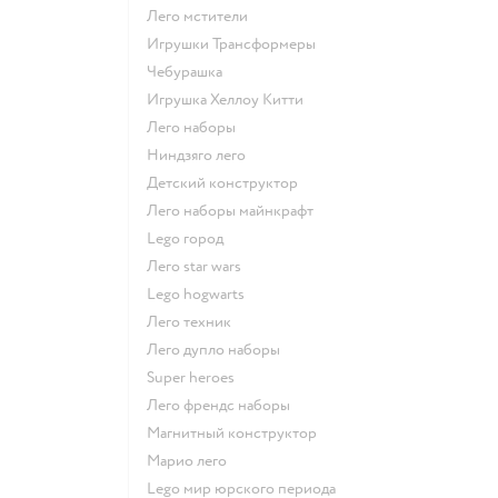
Лего мстители
Игрушки Трансформеры
Чебурашка
Игрушка Хеллоу Китти
Лего наборы
Ниндзяго лего
Детский конструктор
Лего наборы майнкрафт
Lego город
Лего star wars
Lego hogwarts
Лего техник
Лего дупло наборы
Super heroes
Лего френдс наборы
Магнитный конструктор
Марио лего
Lego мир юрского периода