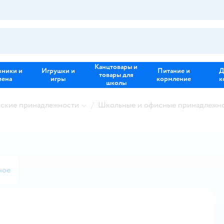
Канцтовары и
зники и
Игрушки и
Питание и
Д
товары для
иена
игры
кормление
к
школы
рские принадлежности
Школьные и офисные принадлежн
ное