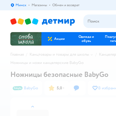
Минск
Магазины
Обмен и возврат
Выбор адреса доставки.
Одежда и
Подгу
Акции
обувь
гиг
Главная
Канцтовары и товары для школы
Канцеля
Ножницы и ножи канцелярские BabyGo
Ножницы безопасные BabyGo
BabyGo
5,0
·
В избран
назад