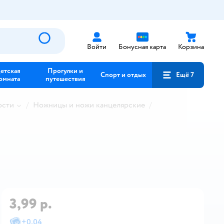
Войти
Бонусная карта
Корзина
етская
Прогулки и
Спорт и отдых
Ещё 7
омната
путешествия
ости
Ножницы и ножи канцелярские
3,99 р.
+
0,04