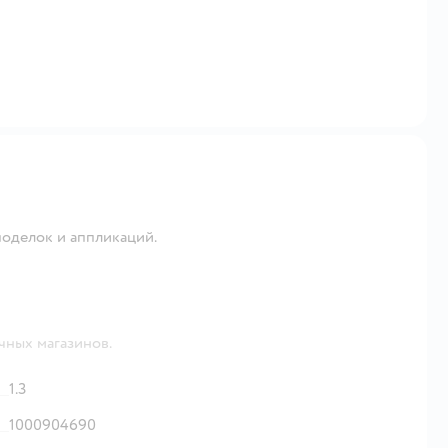
поделок и аппликаций.
чных магазинов.
1.3
1000904690