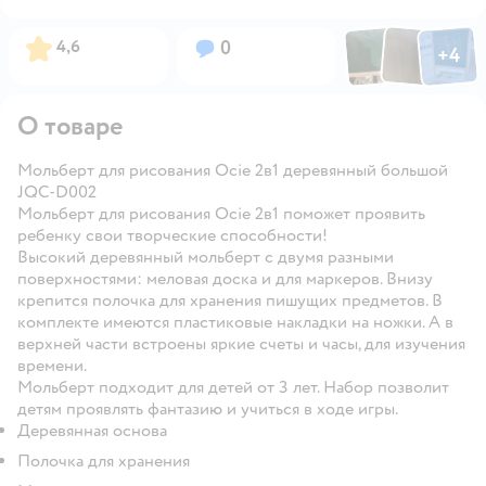
Фото по
Фото пользовател
Фото пользо
Рейтинг:
Вопросов:
4,6
0
+
4
Открыть га
О товаре
Мольберт для рисования Ocie 2в1 деревянный большой
JQC-D002
Мольберт для рисования Ocie 2в1 поможет проявить
ребенку свои творческие способности!
Высокий деревянный мольберт с двумя разными
поверхностями: меловая доска и для маркеров. Внизу
крепится полочка для хранения пишущих предметов. В
комплекте имеются пластиковые накладки на ножки. А в
верхней части встроены яркие счеты и часы, для изучения
времени.
Мольберт подходит для детей от 3 лет. Набор позволит
детям проявлять фантазию и учиться в ходе игры.
Деревянная основа
Полочка для хранения