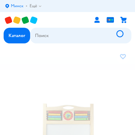
Минск
Ещё
Выбор адреса доставки.
Каталог
В избр