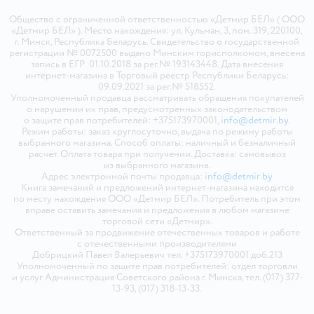
Общество с ограниченной ответственностью «Детмир БЕЛ» ( ООО
«Детмир БЕЛ» ). Место нахождения: ул. Кульман, 3, пом. 319, 220100,
г. Минск, Республика Беларусь. Свидетельство о государственной
регистрации № 0072500 выдано Минским горисполкомом, внесена
запись в ЕГР 01.10.2018 за рег.№ 193143448. Дата внесения
интернет-магазина в Торговый реестр Республики Беларусь:
09.09.2021 за рег.№ 518552.
Уполномоченный продавца рассматривать обращения покупателей
о нарушении их прав, предусмотренных законодательством
о защите прав потребителей: +375173970001,
info@detmir.by
.
Режим работы: заказ круглосуточно, выдача по режиму работы
выбранного магазина. Способ оплаты: наличный и безналичный
расчёт. Оплата товара при получении. Доставка: самовывоз
из выбранного магазина.
Адрес электронной почты продавца:
info@detmir.by
Книга замечаний и предложений интернет-магазина находится
по месту нахождения ООО «Детмир БЕЛ». Потребитель при этом
вправе оставить замечания и предложения в любом магазине
торговой сети «Детмир».
Ответственный за продвижение отечественных товаров и работе
с отечественными производителями
Добрицкий Павел Валерьевич тел. +375173970001 доб.213
Уполномоченный по защите прав потребителей: отдел торговли
и услуг Администрация Советского района г. Минска, тел. (017) 377-
13-93, (017) 318-13-33.