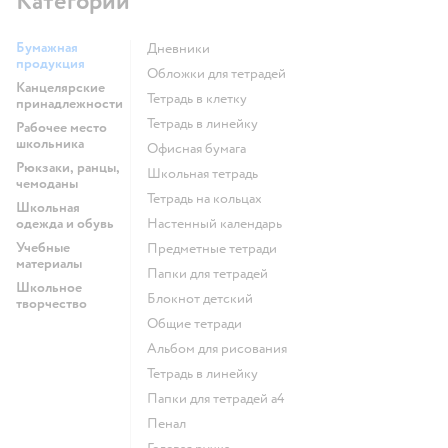
Категории
Бумажная
Дневники
продукция
Обложки для тетрадей
Канцелярские
Тетрадь в клетку
принадлежности
Тетрадь в линейку
Рабочее место
школьника
Офисная бумага
Рюкзаки, ранцы,
Школьная тетрадь
чемоданы
Тетрадь на кольцах
Школьная
одежда и обувь
Настенный календарь
Учебные
Предметные тетради
материалы
Папки для тетрадей
Школьное
Блокнот детский
творчество
Общие тетради
Альбом для рисования
Тетрадь в линейку
Папки для тетрадей а4
Пенал