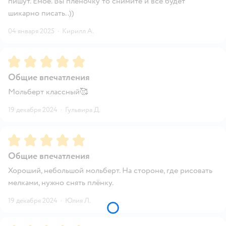
пишут. Емое. Вы плёночку то снимите и все будет
шикарно писать..))
04 января 2025
·
Кирилл А.
Рейтинг:
5
Общие впечатления
Мольберт классный🥰
19 декабря 2024
·
Гульвира Д.
Рейтинг:
5
Общие впечатления
Хороший, небольшой мольберт. На стороне, где рисовать
мелками, нужно снять плёнку.
19 декабря 2024
·
Юлия Л.