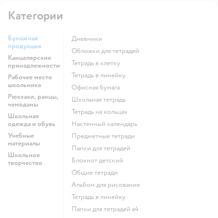
Категории
Бумажная
Дневники
продукция
Обложки для тетрадей
Канцелярские
Тетрадь в клетку
принадлежности
Тетрадь в линейку
Рабочее место
школьника
Офисная бумага
Рюкзаки, ранцы,
Школьная тетрадь
чемоданы
Тетрадь на кольцах
Школьная
одежда и обувь
Настенный календарь
Учебные
Предметные тетради
материалы
Папки для тетрадей
Школьное
Блокнот детский
творчество
Общие тетради
Альбом для рисования
Тетрадь в линейку
Папки для тетрадей а4