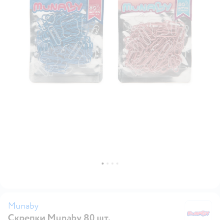
Munaby
Скрепки Munaby 80 шт.
M