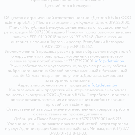
Детский мир в
Беларуси
Общество с ограниченной ответственностью «Детмир БЕЛ» ( ООО
«Детмир БЕЛ» ). Место нахождения: ул. Кульман, 3, пом. 319, 220100,
г. Минск, Республика Беларусь. Свидетельство о государственной
регистрации № 0072500 выдано Минским горисполкомом, внесена
запись в ЕГР 01.10.2018 за рег.№ 193143448. Дата внесения
интернет-магазина в Торговый реестр Республики Беларусь:
09.09.2021 за рег.№ 518552.
Уполномоченный продавца рассматривать обращения покупателей
о нарушении их прав, предусмотренных законодательством
о защите прав потребителей: +375173970001,
info@detmir.by
.
Режим работы: заказ круглосуточно, выдача по режиму работы
выбранного магазина. Способ оплаты: наличный и безналичный
расчёт. Оплата товара при получении. Доставка: самовывоз
из выбранного магазина.
Адрес электронной почты продавца:
info@detmir.by
Книга замечаний и предложений интернет-магазина находится
по месту нахождения ООО «Детмир БЕЛ». Потребитель при этом
вправе оставить замечания и предложения в любом магазине
торговой сети «Детмир».
Ответственный за продвижение отечественных товаров и работе
с отечественными производителями
Добрицкий Павел Валерьевич тел. +375173970001 доб.213
Уполномоченный по защите прав потребителей: отдел торговли
и услуг Администрация Советского района г. Минска, тел. (017) 377-
13-93, (017) 318-13-33.