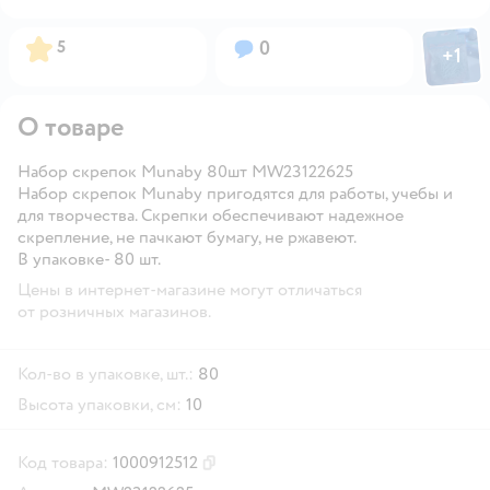
Фото пол
Рейтинг:
Вопросов:
5
0
+
1
Откры
О товаре
Набор скрепок Munaby 80шт MW23122625
Набор скрепок Munaby пригодятся для работы, учебы и
для творчества. Скрепки обеспечивают надежное
скрепление, не пачкают бумагу, не ржавеют.
В упаковке- 80 шт.
Цены в интернет-магазине могут отличаться
от розничных магазинов.
Кол-во в упаковке, шт.:
80
Высота упаковки, см:
10
Код товара:
1000912512
Скопировать код товара