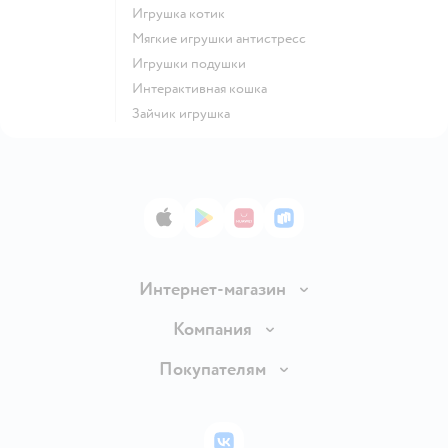
Игрушка котик
Мягкие игрушки антистресс
Игрушки подушки
Интерактивная кошка
Зайчик игрушка
App Store
Google Play
AppGallery
RuStore
Интернет-магазин
Доставка и оплата
Компания
Обмен и возврат товара
Вакансии
Покупателям
Правила продажи
Подарочные карты
Политика конфиденциальности
Бонусные карты
Политика использования файлов cookie