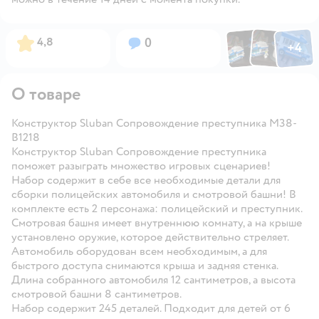
Фото по
Фото пользовател
Фото пользо
Рейтинг:
Вопросов:
4,8
0
+
4
Открыть га
О товаре
Конструктор Sluban Сопровождение преступника M38-
B1218
Конструктор Sluban Сопровождение преступника
поможет разыграть множество игровых сценариев!
Набор содержит в себе все необходимые детали для
сборки полицейских автомобиля и смотровой башни! В
комплекте есть 2 персонажа: полицейский и преступник.
Смотровая башня имеет внутреннюю комнату, а на крыше
установлено оружие, которое действительно стреляет.
Автомобиль оборудован всем необходимым, а для
быстрого доступа снимаются крыша и задняя стенка.
Длина собранного автомобиля 12 сантиметров, а высота
смотровой башни 8 сантиметров.
Набор содержит 245 деталей. Подходит для детей от 6