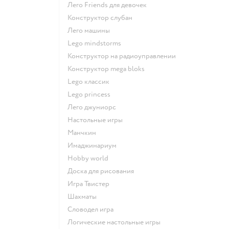
Лего Friends для девочек
Конструктор слубан
Лего машины
Lego mindstorms
Конструктор на радиоуправлении
Конструктор mega bloks
Lego классик
Lego princess
Лего джуниорс
Настольные игры
Манчкин
Имаджинариум
Hobby world
Доска для рисования
Игра Твистер
Шахматы
Словодел игра
Логические настольные игры