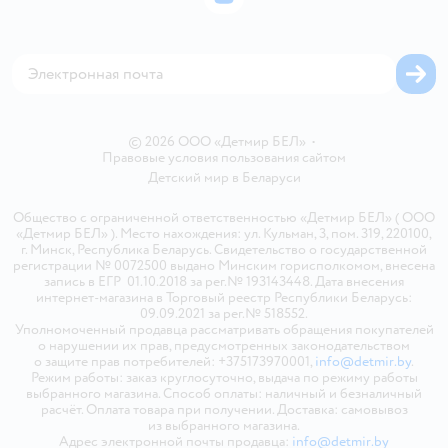
ВКонтакте
Блог
Обратная связь
Магазины сети
Карта сайта
© 2026 ООО «Детмир БЕЛ»
•
Правовые условия пользования сайтом
Детский мир в
Беларуси
Общество с ограниченной ответственностью «Детмир БЕЛ» ( ООО
«Детмир БЕЛ» ). Место нахождения: ул. Кульман, 3, пом. 319, 220100,
г. Минск, Республика Беларусь. Свидетельство о государственной
регистрации № 0072500 выдано Минским горисполкомом, внесена
запись в ЕГР 01.10.2018 за рег.№ 193143448. Дата внесения
интернет-магазина в Торговый реестр Республики Беларусь:
09.09.2021 за рег.№ 518552.
Уполномоченный продавца рассматривать обращения покупателей
о нарушении их прав, предусмотренных законодательством
о защите прав потребителей: +375173970001,
info@detmir.by
.
Режим работы: заказ круглосуточно, выдача по режиму работы
выбранного магазина. Способ оплаты: наличный и безналичный
расчёт. Оплата товара при получении. Доставка: самовывоз
из выбранного магазина.
Адрес электронной почты продавца:
info@detmir.by