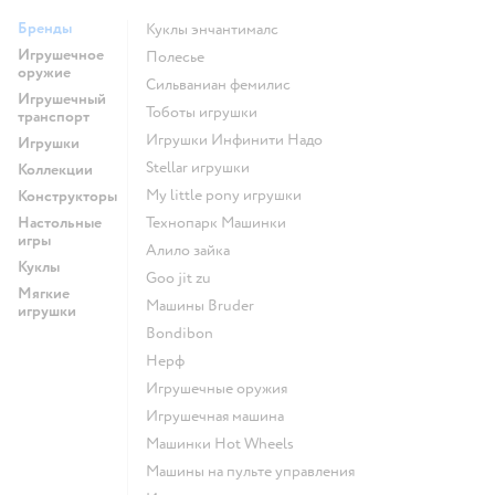
Бренды
Куклы энчантималс
Игрушечное
Полесье
оружие
Сильваниан фемилис
Игрушечный
Тоботы игрушки
транспорт
Игрушки Инфинити Надо
Игрушки
Stellar игрушки
Коллекции
my little pony игрушки
Конструкторы
Настольные
Технопарк Машинки
игры
Алило зайка
Куклы
Goo jit zu
Мягкие
Машины Bruder
игрушки
Bondibon
Нерф
Игрушечные оружия
Игрушечная машина
Машинки Hot Wheels
Машины на пульте управления