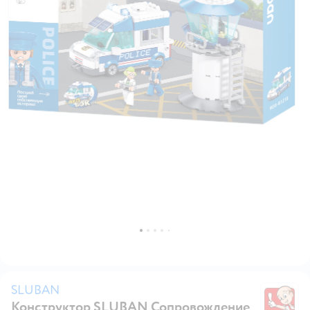
SLUBAN
Конструктор SLUBAN Сопровождение
S