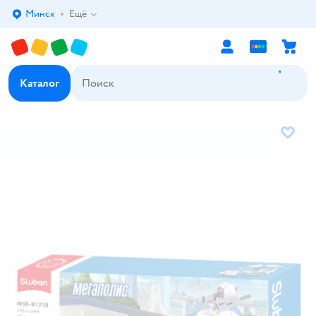
Минск
Ещё
Выбор адреса доставки.
Каталог
В избр