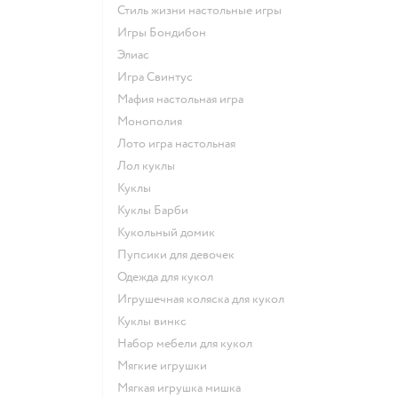
Стиль жизни настольные игры
Игры Бондибон
Элиас
Игра Свинтус
Мафия настольная игра
Монополия
Лото игра настольная
Лол куклы
Куклы
Куклы Барби
Кукольный домик
Пупсики для девочек
Одежда для кукол
Игрушечная коляска для кукол
Куклы винкс
Набор мебели для кукол
Мягкие игрушки
Мягкая игрушка мишка