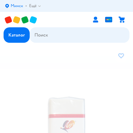
Минск
Ещё
Выбор адреса доставки.
Каталог
В избр