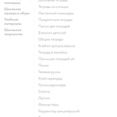
Школьная тетрадь
чемоданы
Тетрадь на кольцах
Школьная
одежда и обувь
Настенный календарь
Учебные
Предметные тетради
материалы
Папки для тетрадей
Школьное
Блокнот детский
творчество
Общие тетради
Альбом для рисования
Тетрадь в линейку
Папки для тетрадей а4
Пенал
Гелевая ручка
Клей карандаш
Ручка шариковая
Скотчи
Ластик
Фломастеры
Корректор канцелярский