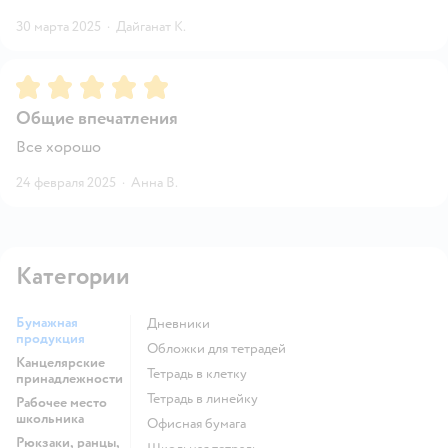
30 марта 2025
·
Дайганат К.
Рейтинг:
5
Общие впечатления
Все хорошо
24 февраля 2025
·
Анна В.
Категории
Бумажная
Дневники
продукция
Обложки для тетрадей
Канцелярские
Тетрадь в клетку
принадлежности
Тетрадь в линейку
Рабочее место
школьника
Офисная бумага
Рюкзаки, ранцы,