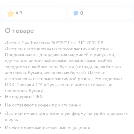
Рейтинг:
Вопросов:
4,9
0
О товаре
Ластик Луч Классика 60*19*10мм 31С 2001-08
Ластики изготовлены из термопластичной резины.
Предназначены для удаления надписей и рисунков,
сделанных чернографитными карандашами любой
твёрдости с любого типа бумаги (тетрадная, альбомная,
чертежная бумага, акварельная бумага). Ластики
изготовлены из термопластичной резины. Не содержат
ПВХ. Ластики ТМ «Луч»
легко и чисто
стирают,
не
повреждая бумагу
.
Не содержат ПВХ
Не оставляют крошек при стирании
Ластики имеют эргономичную форму, их удобно держать
в руке.
Имеют приятные тактильные ощущения.