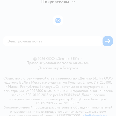
Вакансии
Покупателям
Правила продажи
Подарочные карты
Политика конфиденциальности
Бонусные карты
Политика использования файлов cookie
ВКонтакте
Блог
Обратная связь
Магазины сети
Карта сайта
© 2026 ООО «Детмир БЕЛ»
•
Правовые условия пользования сайтом
Детский мир в
Беларуси
Общество с ограниченной ответственностью «Детмир БЕЛ» ( ООО
«Детмир БЕЛ» ). Место нахождения: ул. Кульман, 3, пом. 319, 220100,
г. Минск, Республика Беларусь. Свидетельство о государственной
регистрации № 0072500 выдано Минским горисполкомом, внесена
запись в ЕГР 01.10.2018 за рег.№ 193143448. Дата внесения
интернет-магазина в Торговый реестр Республики Беларусь:
09.09.2021 за рег.№ 518552.
Уполномоченный продавца рассматривать обращения покупателей
о нарушении их прав, предусмотренных законодательством
о защите прав потребителей: +375173970001,
info@detmir.by
.