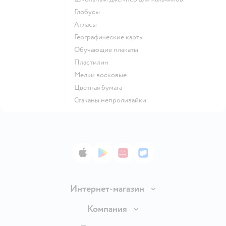
Глобусы
Атласы
Географические карты
Обучающие плакаты
Пластилин
Мелки восковые
Цветная бумага
Стаканы непроливайки
App Store
Google Play
AppGallery
RuStore
Интернет-магазин
Доставка и оплата
Компания
Обмен и возврат товара