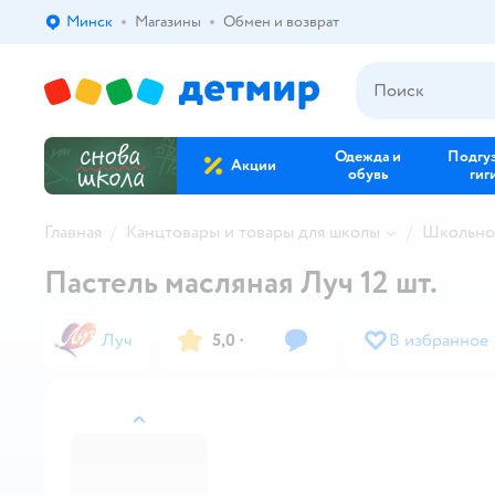
Минск
Магазины
Обмен и возврат
Выбор адреса доставки.
Одежда и
Подгу
Акции
обувь
гиг
Главная
Канцтовары и товары для школы
Школьно
Пастель масляная Луч 12 шт.
Луч
5,0
·
В избранное
назад