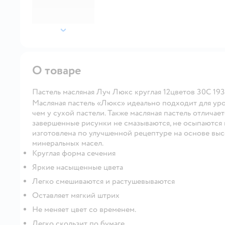
далее
О товаре
Пастель масляная Луч Люкс круглая 12цветов 30С 19
Масляная пастель «Люкс» идеально подходит для уро
чем у сухой пастели. Также масляная пастель отличает
завершенные рисунки не смазываются, не осыпаются 
изготовлена по улучшенной рецептуре на основе вы
минеральных масел.
Круглая форма сечения
Яркие насыщенные цвета
Легко смешиваются и растушевываются
Оставляет мягкий штрих
Не меняет цвет со временем.
Легко скользит по бумаге