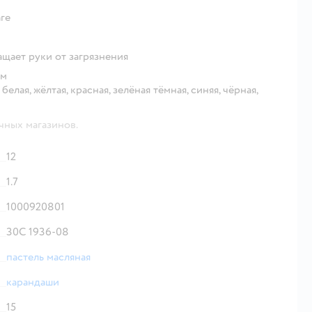
ге
ащает руки от загрязнения
ем
белая, жёлтая, красная, зелёная тёмная, синяя, чёрная,
чных магазинов.
12
1.7
1000920801
30С 1936-08
пастель масляная
карандаши
15