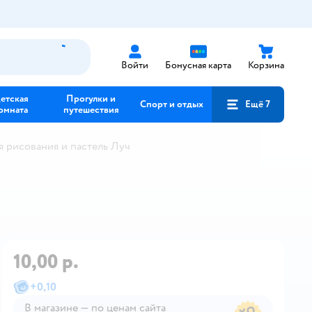
Войти
Бонусная карта
Корзина
етская
Прогулки и
Спорт и отдых
Ещё 7
омната
путешествия
я рисования и пастель Луч
10,00 р.
+
0,10
В магазине — по ценам сайта