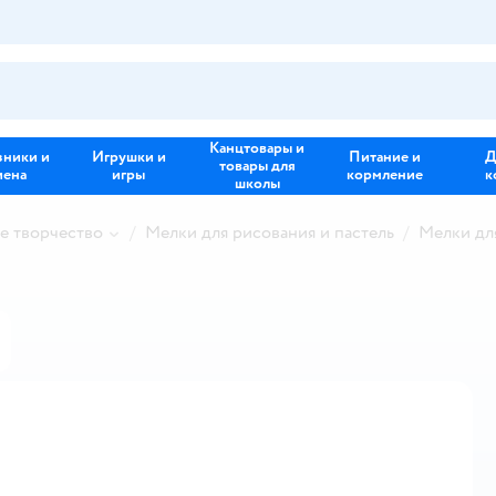
Канцтовары и
зники и
Игрушки и
Питание и
Д
товары для
иена
игры
кормление
к
школы
е творчество
Мелки для рисования и пастель
Мелки дл