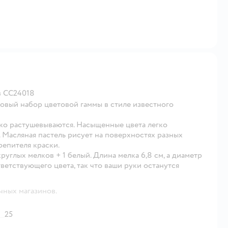
в CC24018
отовый набор цветовой гаммы в стиле известного
гко растушевываются. Насыщенные цвета легко
 Масляная пастель рисует на поверхностях разных
репителя краски.
углых мелков + 1 белый. Длина мелка 6,8 см, а диаметр
ветствующего цвета, так что ваши руки останутся
чных магазинов.
25