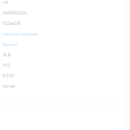
1.9
1000933214
CC24018
пастель масляная
бруски
16.8
19.2
0.333
Китай