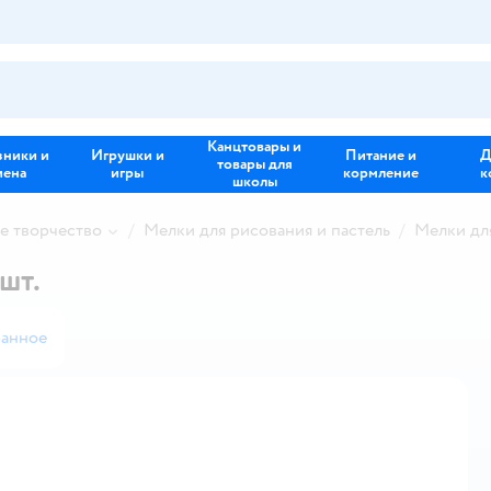
Канцтовары и
зники и
Игрушки и
Питание и
Д
товары для
иена
игры
кормление
к
школы
е творчество
Мелки для рисования и пастель
Мелки для
шт.
ранное