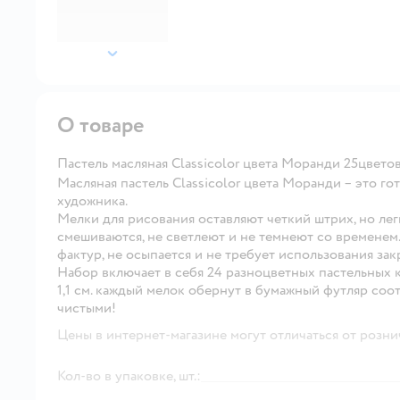
далее
О товаре
Пастель масляная Classicolor цвета Моранди 25цвето
Масляная пастель Classicolor цвета Моранди – это г
художника.
Мелки для рисования оставляют четкий штрих, но ле
смешиваются, не светлеют и не темнеют со временем.
фактур, не осыпается и не требует использования зак
Набор включает в себя 24 разноцветных пастельных кр
1,1 см. каждый мелок обернут в бумажный футляр соот
чистыми!
Цены в интернет-магазине могут отличаться от розни
Кол-во в упаковке, шт.: