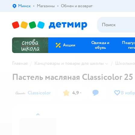
Минск
Магазины
Обмен и возврат
Выбор адреса доставки.
Одежда и
Подгу
Акции
обувь
гиг
Главная
Канцтовары и товары для школы
Школьно
Пастель масляная Classicolor 25 
Classicolor
4,9
·
В изб
назад