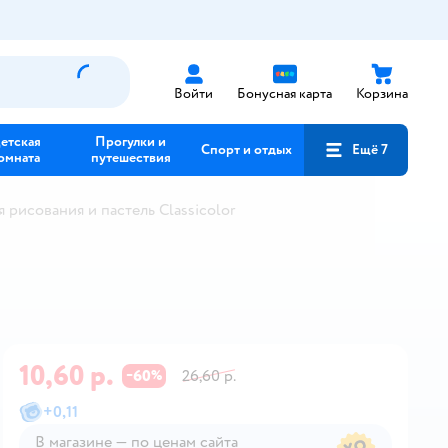
Войти
Бонусная карта
Корзина
етская
Прогулки и
Спорт и отдых
Ещё 7
омната
путешествия
 рисования и пастель Classicolor
10,60 р.
60
26,60 р.
−
%
+
0,11
В магазине — по ценам сайта