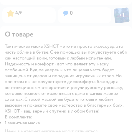
Фото пол
Рейтинг:
Вопросов:
4,9
0
+
1
Откры
О товаре
Тактическая маска XSHOT - это не просто аксессуар, это
часть облика в битве. С ее помощью вы почувствуете себя
как настоящий воин, готовый к любым испытаниям.
Надежность и комфорт - вот что делает эту маску
особенной. Будьте уверены, что лицевая часть будет
защищена от ударов и попадания игрушечных стрел. Но
при этом вы не почувствуете дискомфорта благодаря
вентиляционным отверстиям и регулируемому ремешку,
которые позволяют коже дышать даже в самых жарких
схватках. С такой маской вы будете готовы к любым
вызовам и покажете свое мастерство в бластерных боях.
XSHOT - ваш верный спутник в любой битве!
В комплекте:
1 защитная маска
Цены в интернет-магазине могут отличаться