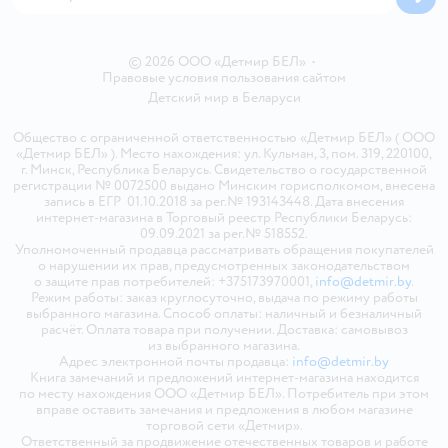
© 2026 ООО «Детмир БЕЛ»
•
Правовые условия пользования сайтом
Детский мир в
Беларуси
Общество с ограниченной ответственностью «Детмир БЕЛ» ( ООО
«Детмир БЕЛ» ). Место нахождения: ул. Кульман, 3, пом. 319, 220100,
г. Минск, Республика Беларусь. Свидетельство о государственной
регистрации № 0072500 выдано Минским горисполкомом, внесена
запись в ЕГР 01.10.2018 за рег.№ 193143448. Дата внесения
интернет-магазина в Торговый реестр Республики Беларусь:
09.09.2021 за рег.№ 518552.
Уполномоченный продавца рассматривать обращения покупателей
о нарушении их прав, предусмотренных законодательством
о защите прав потребителей: +375173970001,
info@detmir.by
.
Режим работы: заказ круглосуточно, выдача по режиму работы
выбранного магазина. Способ оплаты: наличный и безналичный
расчёт. Оплата товара при получении. Доставка: самовывоз
из выбранного магазина.
Адрес электронной почты продавца:
info@detmir.by
Книга замечаний и предложений интернет-магазина находится
по месту нахождения ООО «Детмир БЕЛ». Потребитель при этом
вправе оставить замечания и предложения в любом магазине
торговой сети «Детмир».
Ответственный за продвижение отечественных товаров и работе