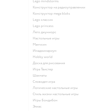
Lego mindstorms
Конструктор на радиоуправлении
Конструктор mega bloks
Lego классик
Lego princess
Лего джуниорс
Настольные игры
Манчкин
Имаджинариум
Hobby world
Доска для рисования
Игра Твистер
Шахматы
Словодел игра
Логические настольные игры
Стиль жизни настольные игры
Игры Бондибон
Элиас