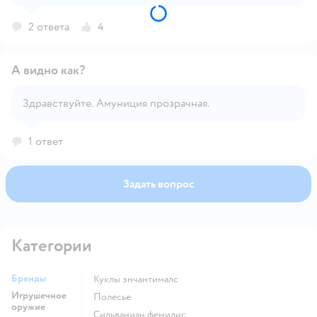
Рекомендую!
2 ответа
4
А видно как?
Здравствуйте. Амуниция прозрачная.
Открыть вопрос
1 ответ
Задать вопрос
Категории
Бренды
Куклы энчантималс
Игрушечное
Полесье
оружие
Сильваниан фемилис