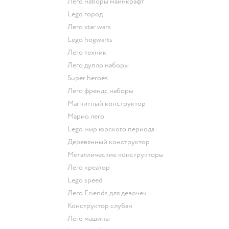
Лего наборы майнкрафт
Lego город
Лего star wars
Lego hogwarts
Лего техник
Лего дупло наборы
Super heroes
Лего френдс наборы
Магнитный конструктор
Марио лего
Lego мир юрского периода
Деревянный конструктор
Металлические конструкторы
Лего креатор
Lego speed
Лего Friends для девочек
Конструктор слубан
Лего машины