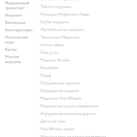
Игрушечный
Тоботы игрушки
транспорт
Игрушки Инфинити Надо
Игрушки
Stellar игрушки
Коллекции
my little pony игрушки
Конструкторы
Настольные
Технопарк Машинки
игры
Алило зайка
Куклы
Goo jit zu
Мягкие
Машины Bruder
игрушки
Bondibon
Нерф
Игрушечные оружия
Игрушечная машина
Машинки Hot Wheels
Машины на пульте управления
Игрушечная железная дорога
Детский трек
Hot Wheels треки
Игрушка танк на радиоуправлении