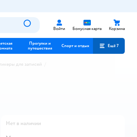
Войти
Бонусная карта
Корзина
етская
Прогулки и
Спорт и отдых
Ещё 7
омната
путешествия
тикеры для записей
Нет в наличии