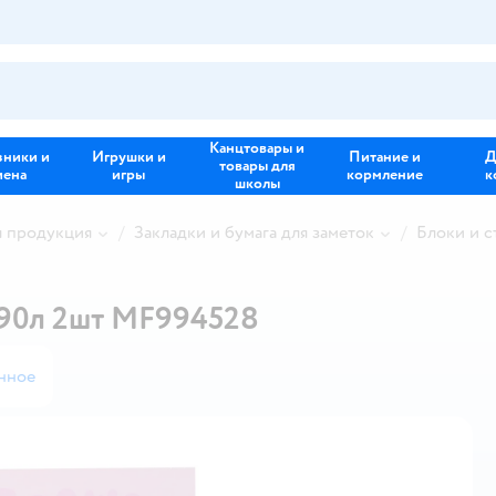
Канцтовары и
зники и
Игрушки и
Питание и
Д
товары для
иена
игры
кормление
к
школы
я продукция
Закладки и бумага для заметок
Блоки и с
 90л 2шт MF994528
нное