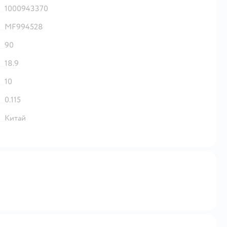
1000943370
MF994528
90
18.9
10
0.115
Китай