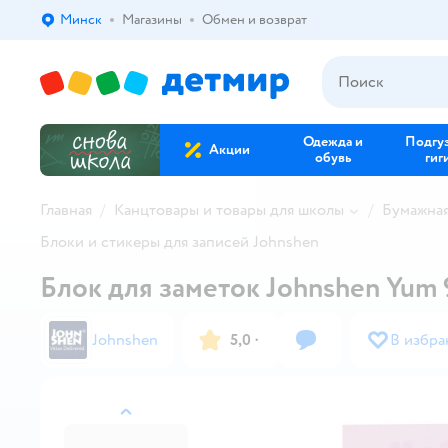
Минск
Магазины
Обмен и возврат
Выбор адреса доставки.
Одежда и
Подгу
Акции
обувь
гиг
Главная
Канцтовары и товары для школы
Бумажна
Блоки и стикеры для записей Johnshen
Блок для заметок Johnshen Yum
Johnshen
5,0
·
В избра
назад