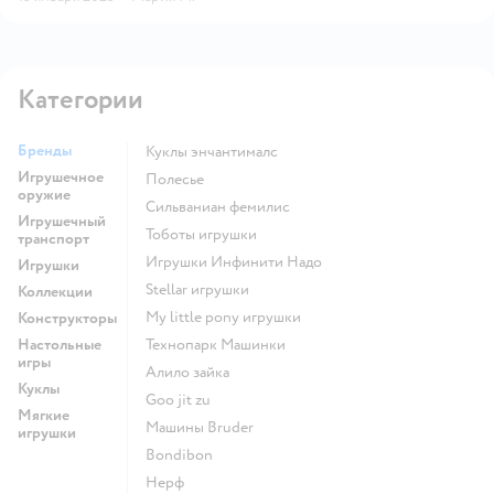
Категории
Бренды
Куклы энчантималс
Игрушечное
Полесье
оружие
Сильваниан фемилис
Игрушечный
Тоботы игрушки
транспорт
Игрушки Инфинити Надо
Игрушки
Stellar игрушки
Коллекции
my little pony игрушки
Конструкторы
Настольные
Технопарк Машинки
игры
Алило зайка
Куклы
Goo jit zu
Мягкие
Машины Bruder
игрушки
Bondibon
Нерф