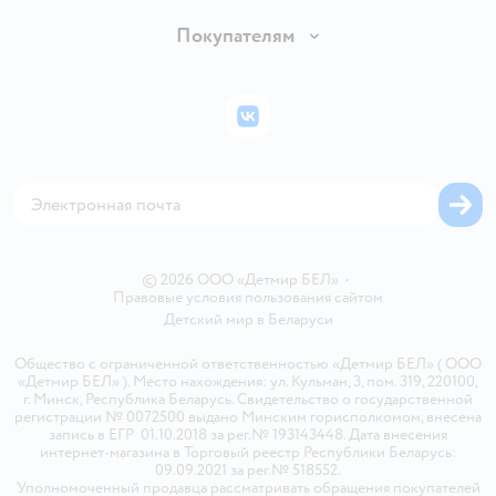
Обмен и возврат товара
Вакансии
Покупателям
Правила продажи
Подарочные карты
Политика конфиденциальности
Бонусные карты
Политика использования файлов cookie
ВКонтакте
Блог
Обратная связь
Магазины сети
Карта сайта
© 2026 ООО «Детмир БЕЛ»
•
Правовые условия пользования сайтом
Детский мир в
Беларуси
Общество с ограниченной ответственностью «Детмир БЕЛ» ( ООО
«Детмир БЕЛ» ). Место нахождения: ул. Кульман, 3, пом. 319, 220100,
г. Минск, Республика Беларусь. Свидетельство о государственной
регистрации № 0072500 выдано Минским горисполкомом, внесена
запись в ЕГР 01.10.2018 за рег.№ 193143448. Дата внесения
интернет-магазина в Торговый реестр Республики Беларусь:
09.09.2021 за рег.№ 518552.
Уполномоченный продавца рассматривать обращения покупателей