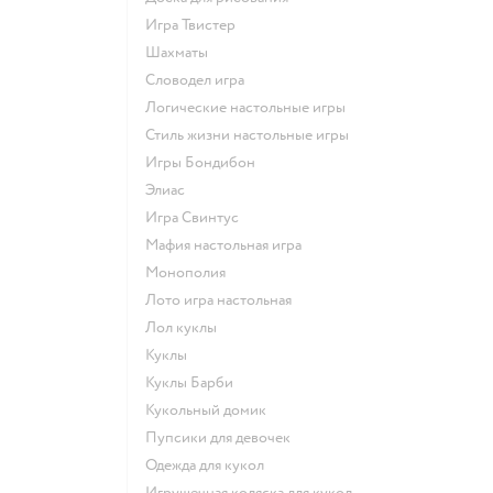
Игра Твистер
Шахматы
Словодел игра
Логические настольные игры
Стиль жизни настольные игры
Игры Бондибон
Элиас
Игра Свинтус
Мафия настольная игра
Монополия
Лото игра настольная
Лол куклы
Куклы
Куклы Барби
Кукольный домик
Пупсики для девочек
Одежда для кукол
Игрушечная коляска для кукол