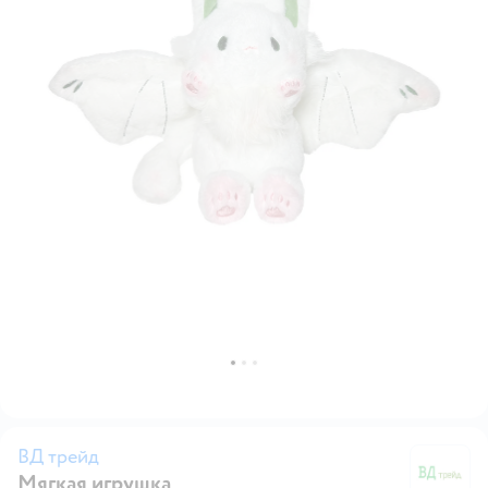
ВД трейд
Мягкая игрушка
В