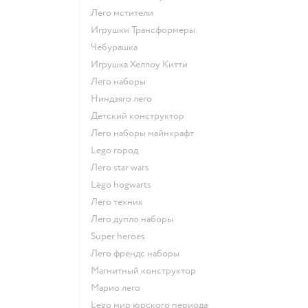
Лего мстители
Игрушки Трансформеры
Чебурашка
Игрушка Хеллоу Китти
Лего наборы
Ниндзяго лего
Детский конструктор
Лего наборы майнкрафт
Lego город
Лего star wars
Lego hogwarts
Лего техник
Лего дупло наборы
Super heroes
Лего френдс наборы
Магнитный конструктор
Марио лего
Lego мир юрского периода