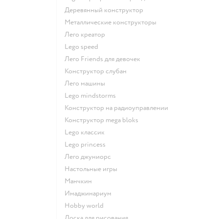
Деревянный конструктор
Металлические конструкторы
Лего креатор
Lego speed
Лего Friends для девочек
Конструктор слубан
Лего машины
Lego mindstorms
Конструктор на радиоуправлении
Конструктор mega bloks
Lego классик
Lego princess
Лего джуниорс
Настольные игры
Манчкин
Имаджинариум
Hobby world
Доска для рисования