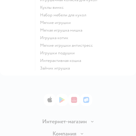
Куклы винкс
Набор мебели для кукол
Мягкие игрушки
Мягкая игрушка мишка
Игрушка котик
Мягкие игрушки антистресс
Игрушки подушки
Интерактивная кошка
Зайчик игрушка
App Store
Google Play
AppGallery
RuStore
Интернет-магазин
Доставка и оплата
Компания