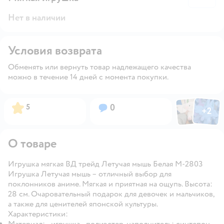
Нет в наличии
Условия возврата
Обменять или вернуть товар надлежащего качества
можно в течение 14 дней с момента покупки.
Фото пользов
Фото по
Рейтинг:
Вопросов:
5
0
+
2
Открыть
О товаре
Игрушка мягкая ВД трейд Летучая мышь Белая М-2803
Игрушка Летучая мышь – отличный выбор для
поклонников аниме. Мягкая и приятная на ощупь. Высота:
28 см. Очаровательный подарок для девочек и мальчиков,
а также для ценителей японской культуры.
Характеристики:
Материал: - игрушка - полиэстер, наполнитель: синтепон