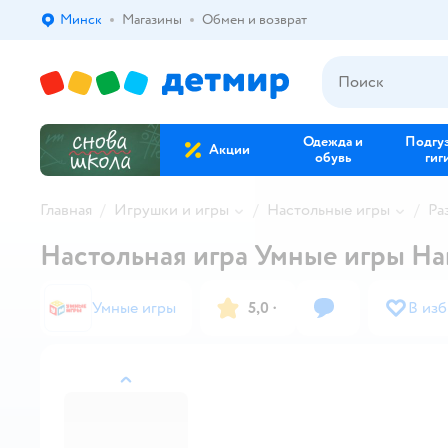
Минск
Магазины
Обмен и возврат
Выбор адреса доставки.
Одежда и
Подгу
Акции
обувь
гиг
Главная
Игрушки и игры
Настольные игры
Ра
Настольная игра Умные игры Н
Умные игры
5,0
·
В из
назад