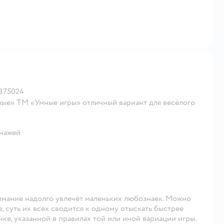
375024
тные» ТМ «Умные игры» отличный вариант для весёлого
онажей
имание надолго увлечёт маленьких любознаек. Можно
 суть их всех сводится к одному отыскать быстрее
чке, указанной в правилах той или иной вариации игры.