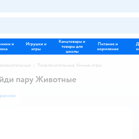
Канцтовары и
зники и
Игрушки и
Питание и
Д
товары для
иена
игры
кормление
к
школы
звлекательные
Развлекательные Умные игры
айди пару Животные
бранное