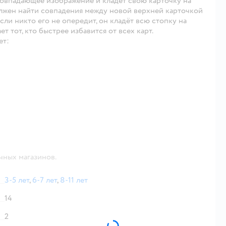
т совпадающее изображение и кладёт свою карточку на
должен найти совпадения между новой верхней карточкой
сли никто его не опередит, он кладёт всю стопку на
т тот, кто быстрее избавится от всех карт.
ет:
чных магазинов.
3-5 лет
,
6-7 лет
,
8-11 лет
14
2