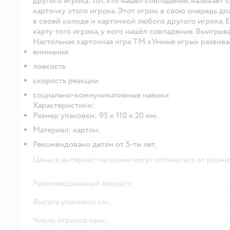
другого игрока. Тот, кто нашёл совпадение, называе
карточку этого игрока. Этот игрок в свою очередь 
в своей колоде и карточкой любого другого игрока. Е
карту того игрока, у кого нашёл совпадение. Выигрывае
Настольная карточная игра ТМ «Умные игры» развива
внимание
ловкость
скорость реакции
социально-коммуникативные навыки
Характеристики:
Размер упаковки: 95 х 110 х 20 мм.
Материал: картон.
Рекомендовано детям от 5-ти лет.
Цены в интернет-магазине могут отличаться от розни
Рекомендованный возраст:
Высота упаковки, см:
Число игроков мин.: