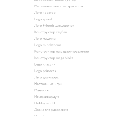
Металлические конструкторы
Лего креатор
Lego speed
Лего Friends для девочек
Конструктор слубан
Лего машины
Lego mindstorms
Конструктор на радиоуправлении
Конструктор mega bloks
Lego классик
Lego princess
Лего джуниорс
Настольные игры
Манчкин
Имаджинариум
Hobby world
Доска для рисования