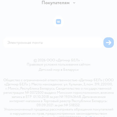
Вакансии
Покупателям
Правила продажи
Подарочные карты
Политика конфиденциальности
Бонусные карты
Политика использования файлов cookie
ВКонтакте
Блог
Обратная связь
Магазины сети
Карта сайта
© 2026 ООО «Детмир БЕЛ»
•
Правовые условия пользования сайтом
Детский мир в
Беларуси
Общество с ограниченной ответственностью «Детмир БЕЛ» ( ООО
«Детмир БЕЛ» ). Место нахождения: ул. Кульман, 3, пом. 319, 220100,
г. Минск, Республика Беларусь. Свидетельство о государственной
регистрации № 0072500 выдано Минским горисполкомом, внесена
запись в ЕГР 01.10.2018 за рег.№ 193143448. Дата внесения
интернет-магазина в Торговый реестр Республики Беларусь:
09.09.2021 за рег.№ 518552.
Уполномоченный продавца рассматривать обращения покупателей
о нарушении их прав, предусмотренных законодательством