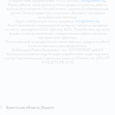
о защите прав потребителей: +375173970001,
info@detmir.by
.
Режим работы: заказ круглосуточно, выдача по режиму работы
выбранного магазина. Способ оплаты: наличный и безналичный
расчёт. Оплата товара при получении. Доставка: самовывоз
из выбранного магазина.
Адрес электронной почты продавца:
info@detmir.by
Книга замечаний и предложений интернет-магазина находится
по месту нахождения ООО «Детмир БЕЛ». Потребитель при этом
вправе оставить замечания и предложения в любом магазине
торговой сети «Детмир».
Ответственный за продвижение отечественных товаров и работе
с отечественными производителями
Добрицкий Павел Валерьевич тел. +375173970001 доб.213
Уполномоченный по защите прав потребителей: отдел торговли
и услуг Администрация Советского района г. Минска, тел. (017) 377-
13-93, (017) 318-13-33.
Б
Брестская область
(Брест)