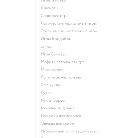
Игра Твистер
Шахматы
Словодел игра
Логические настольные игры
Стиль жизни настольные игры
Игры Бондибон
Элиас
Игра Свинтус
Мафия настольная игра
Монополия
Лото игра настольная
Лол куклы
Куклы
Куклы Барби
Кукольный домик
Пупсики для девочек
Одежда для кукол
Игрушечная коляска для кукол