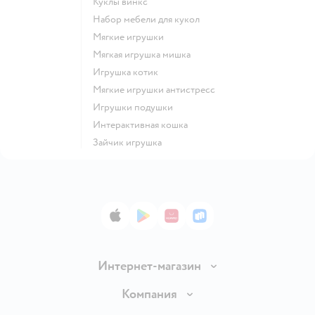
Куклы винкс
Набор мебели для кукол
Мягкие игрушки
Мягкая игрушка мишка
Игрушка котик
Мягкие игрушки антистресс
Игрушки подушки
Интерактивная кошка
Зайчик игрушка
App Store
Google Play
AppGallery
RuStore
Интернет-магазин
Доставка и оплата
Компания
Обмен и возврат товара