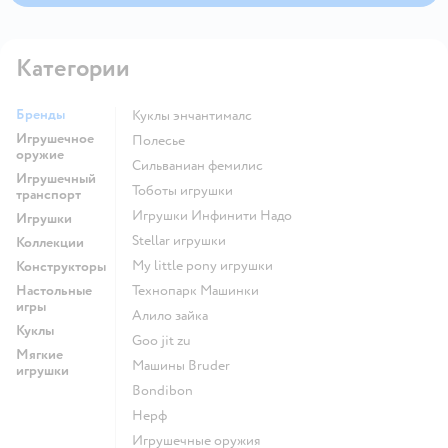
Категории
Бренды
Куклы энчантималс
Игрушечное
Полесье
оружие
Сильваниан фемилис
Игрушечный
Тоботы игрушки
транспорт
Игрушки Инфинити Надо
Игрушки
Stellar игрушки
Коллекции
my little pony игрушки
Конструкторы
Настольные
Технопарк Машинки
игры
Алило зайка
Куклы
Goo jit zu
Мягкие
Машины Bruder
игрушки
Bondibon
Нерф
Игрушечные оружия