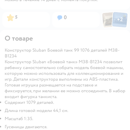
Фото пользов
Фото по
Рейтинг:
Вопросов:
5
0
+
2
Открыть
О товаре
Конструктор Sluban Боевой танк 99 1076 деталей M38-
B1234
Конструктор Sluban «Боевой танк» M38-B1234 позволит
ребенку самостоятельно собрать модель боевой машины,
которую можно использовать для коллекционирования и
игр. Детали конструктора выполнены из ABS-пластика.
Готовая игрушка размещается на подставке и
фиксируется, при желании ее можно отсоединять. В набор
входит фигурка танкиста.
Содержит 1079 деталей.
Длина готовой модели 44,1 см.
Масштаб 1:35.
Гусеницы двигаются.