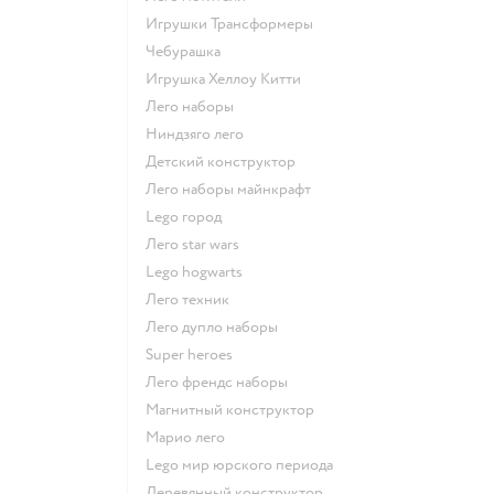
Игрушки Трансформеры
Чебурашка
Игрушка Хеллоу Китти
Лего наборы
Ниндзяго лего
Детский конструктор
Лего наборы майнкрафт
Lego город
Лего star wars
Lego hogwarts
Лего техник
Лего дупло наборы
Super heroes
Лего френдс наборы
Магнитный конструктор
Марио лего
Lego мир юрского периода
Деревянный конструктор