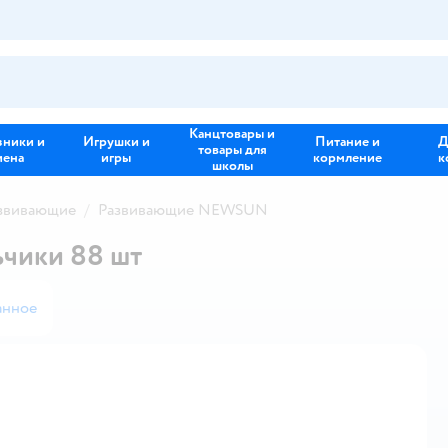
Канцтовары и
зники и
Игрушки и
Питание и
Д
товары для
иена
игры
кормление
к
школы
звивающие
Развивающие NEWSUN
чики 88 шт
анное