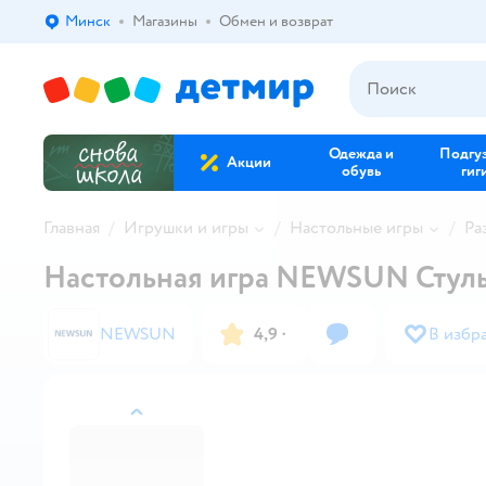
Минск
Магазины
Обмен и возврат
Выбор адреса доставки.
Одежда и
Подгу
Акции
обувь
гиг
Главная
Игрушки и игры
Настольные игры
Ра
Настольная игра NEWSUN Стуль
NEWSUN
4,9
·
В избр
назад