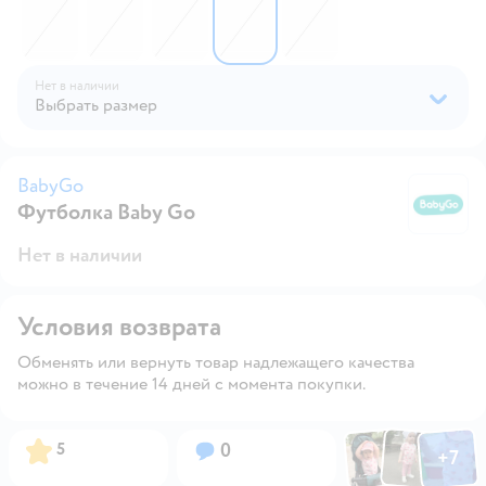
Нет в наличии
Выбрать размер
BabyGo
Футболка Baby Gо
B
Нет в наличии
Условия возврата
Обменять или вернуть товар надлежащего качества
можно в течение 14 дней с момента покупки.
Фото по
Фото пользовател
Фото пользо
Рейтинг:
Вопросов:
5
0
+
7
Открыть га