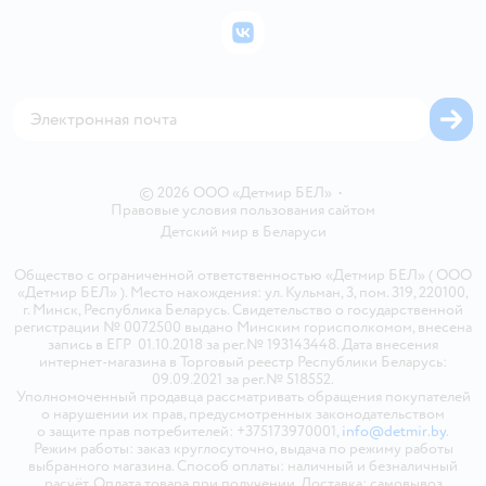
Бонусные карты
Политика использования файлов cookie
ВКонтакте
Блог
Обратная связь
Магазины сети
Карта сайта
© 2026 ООО «Детмир БЕЛ»
•
Правовые условия пользования сайтом
Детский мир в
Беларуси
Общество с ограниченной ответственностью «Детмир БЕЛ» ( ООО
«Детмир БЕЛ» ). Место нахождения: ул. Кульман, 3, пом. 319, 220100,
г. Минск, Республика Беларусь. Свидетельство о государственной
регистрации № 0072500 выдано Минским горисполкомом, внесена
запись в ЕГР 01.10.2018 за рег.№ 193143448. Дата внесения
интернет-магазина в Торговый реестр Республики Беларусь:
09.09.2021 за рег.№ 518552.
Уполномоченный продавца рассматривать обращения покупателей
о нарушении их прав, предусмотренных законодательством
о защите прав потребителей: +375173970001,
info@detmir.by
.
Режим работы: заказ круглосуточно, выдача по режиму работы
выбранного магазина. Способ оплаты: наличный и безналичный
расчёт. Оплата товара при получении. Доставка: самовывоз