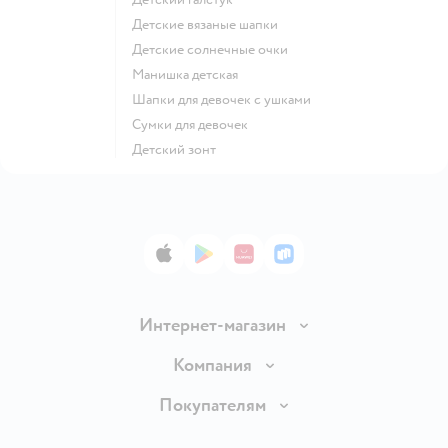
Детские вязаные шапки
Детские солнечные очки
Манишка детская
Шапки для девочек с ушками
Сумки для девочек
Детский зонт
App Store
Google Play
AppGallery
RuStore
Интернет-магазин
Доставка и оплата
Компания
Обмен и возврат товара
Вакансии
Покупателям
Правила продажи
Подарочные карты
Политика конфиденциальности