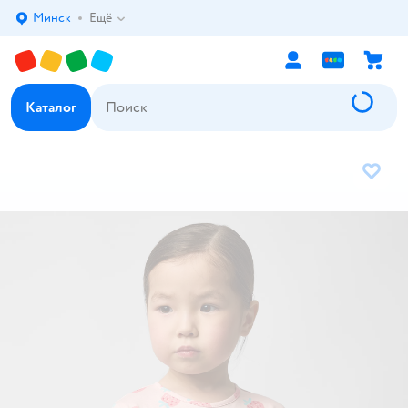
Минск
Ещё
Выбор адреса доставки.
Каталог
В избр