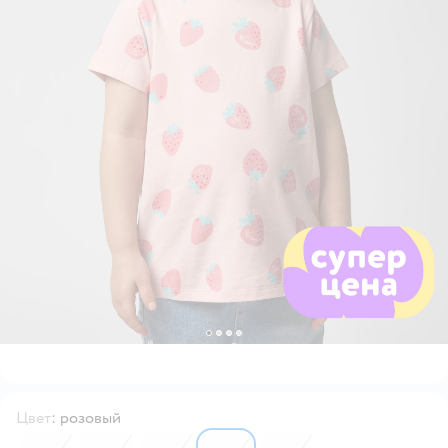
Цвет
:
розовый
6530174
6530173
6530170
6530172
6530171