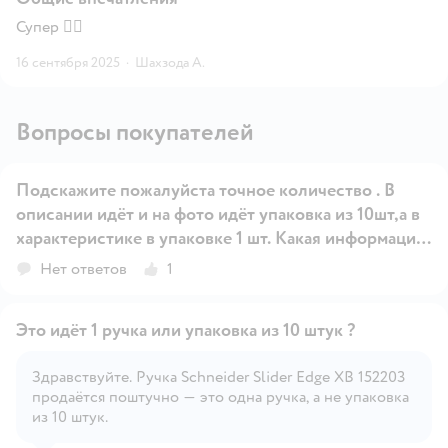
Супер 👍🏻
16 сентября 2025
·
Шахзода А.
Вопросы покупателей
Подскажите пожалуйста точное количество . В
описании идёт и на фото идёт упаковка из 10шт,а в
характеристике в упаковке 1 шт. Какая информация
Открыть вопрос
верная ? Цена идёт за 1 ручку или ща упаковку из
Нет ответов
1
10шт? Спасибо .
Это идёт 1 ручка или упаковка из 10 штук ?
Здравствуйте. Ручка Schneider Slider Edge XB 152203
продаётся поштучно — это одна ручка, а не упаковка
Открыть вопрос
из 10 штук.