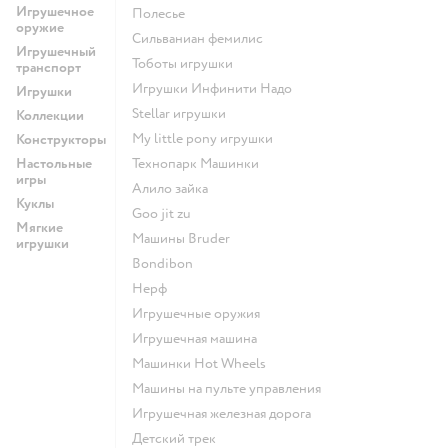
Игрушечное
Полесье
оружие
Сильваниан фемилис
Игрушечный
Тоботы игрушки
транспорт
Игрушки Инфинити Надо
Игрушки
Stellar игрушки
Коллекции
my little pony игрушки
Конструкторы
Настольные
Технопарк Машинки
игры
Алило зайка
Куклы
Goo jit zu
Мягкие
Машины Bruder
игрушки
Bondibon
Нерф
Игрушечные оружия
Игрушечная машина
Машинки Hot Wheels
Машины на пульте управления
Игрушечная железная дорога
Детский трек