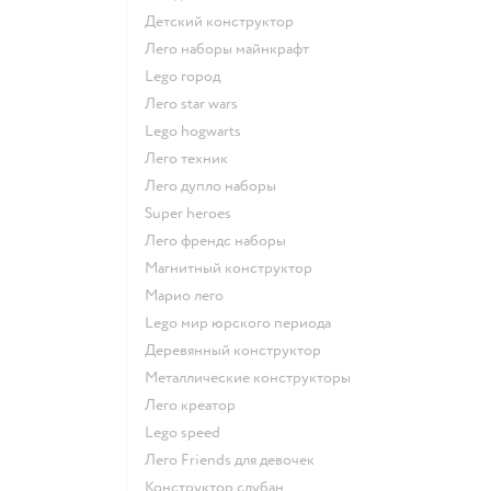
Детский конструктор
Лего наборы майнкрафт
Lego город
Лего star wars
Lego hogwarts
Лего техник
Лего дупло наборы
Super heroes
Лего френдс наборы
Магнитный конструктор
Марио лего
Lego мир юрского периода
Деревянный конструктор
Металлические конструкторы
Лего креатор
Lego speed
Лего Friends для девочек
Конструктор слубан