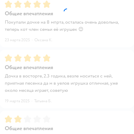
Рейтинг:
5
Общие впечатления
Покупали дочке на 8 мпрта, осталась очень довольна,
теперь кот член семьи её игрушек 😊
23 марта 2025
·
Оксана К.
Рейтинг:
5
Общие впечатления
Дочка в восторге, 2.3 годика, везле носиться с ней,
приятная песенка да м в уелов игрушка отличная, уже
около месяца играет, советую
19 марта 2025
·
Татьяна Б.
Рейтинг:
2
Общие впечатления