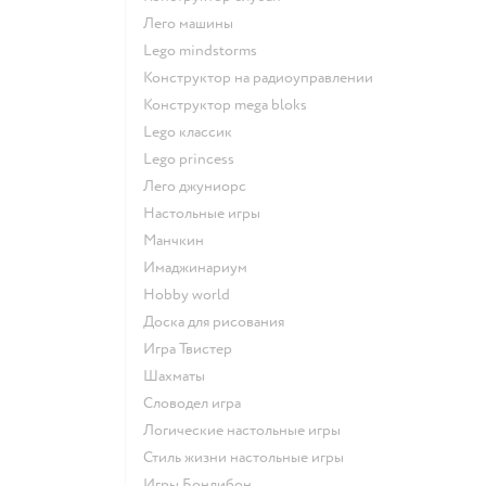
Лего машины
Lego mindstorms
Конструктор на радиоуправлении
Конструктор mega bloks
Lego классик
Lego princess
Лего джуниорс
Настольные игры
Манчкин
Имаджинариум
Hobby world
Доска для рисования
Игра Твистер
Шахматы
Словодел игра
Логические настольные игры
Стиль жизни настольные игры
Игры Бондибон