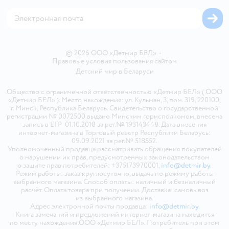
Магазины сети
Карта сайта
© 2026 ООО «Детмир БЕЛ»
•
Правовые условия пользования сайтом
Детский мир в
Беларуси
Общество с ограниченной ответственностью «Детмир БЕЛ» ( ООО
«Детмир БЕЛ» ). Место нахождения: ул. Кульман, 3, пом. 319, 220100,
г. Минск, Республика Беларусь. Свидетельство о государственной
регистрации № 0072500 выдано Минским горисполкомом, внесена
запись в ЕГР 01.10.2018 за рег.№ 193143448. Дата внесения
интернет-магазина в Торговый реестр Республики Беларусь:
09.09.2021 за рег.№ 518552.
Уполномоченный продавца рассматривать обращения покупателей
о нарушении их прав, предусмотренных законодательством
о защите прав потребителей: +375173970001,
info@detmir.by
.
Режим работы: заказ круглосуточно, выдача по режиму работы
выбранного магазина. Способ оплаты: наличный и безналичный
расчёт. Оплата товара при получении. Доставка: самовывоз
из выбранного магазина.
Адрес электронной почты продавца:
info@detmir.by
Книга замечаний и предложений интернет-магазина находится
по месту нахождения ООО «Детмир БЕЛ». Потребитель при этом