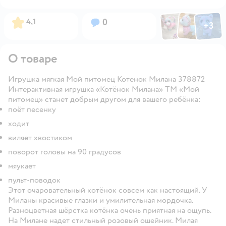
Фото по
Фото пользовател
Фото пользо
Рейтинг:
Вопросов:
4,1
0
+
3
Открыть га
О товаре
Игрушка мягкая Мой питомец Котенок Милана 378872
Интерактивная игрушка «Котёнок Милана» ТМ «Мой
питомец» станет добрым другом для вашего ребёнка:
поёт песенку
ходит
виляет хвостиком
поворот головы на 90 градусов
мяукает
пульт-поводок
Этот очаровательный котёнок совсем как настоящий. У
Миланы красивые глазки и умилительная мордочка.
Разноцветная шёрстка котёнка очень приятная на ощупь.
На Милане надет стильный розовый ошейник. Милая