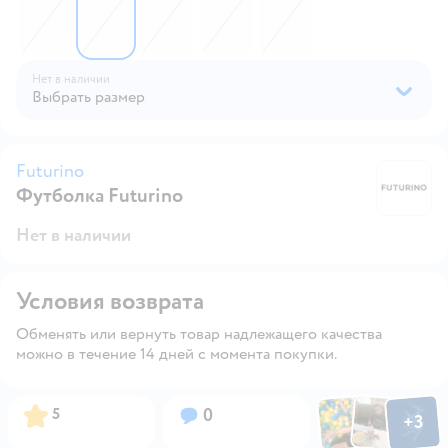
Нет в наличии
Выбрать размер
Futurino
Футболка Futurino
Fu
Нет в наличии
Условия возврата
Обменять или вернуть товар надлежащего качества
можно в течение 14 дней с момента покупки.
Фото по
Фото пользовател
Фото пользо
Рейтинг:
Вопросов:
5
0
+
3
Открыть га