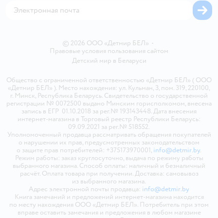
© 2026 ООО «Детмир БЕЛ»
•
Правовые условия пользования сайтом
Детский мир в
Беларуси
Общество с ограниченной ответственностью «Детмир БЕЛ» ( ООО
«Детмир БЕЛ» ). Место нахождения: ул. Кульман, 3, пом. 319, 220100,
г. Минск, Республика Беларусь. Свидетельство о государственной
регистрации № 0072500 выдано Минским горисполкомом, внесена
запись в ЕГР 01.10.2018 за рег.№ 193143448. Дата внесения
интернет-магазина в Торговый реестр Республики Беларусь:
09.09.2021 за рег.№ 518552.
Уполномоченный продавца рассматривать обращения покупателей
о нарушении их прав, предусмотренных законодательством
о защите прав потребителей: +375173970001,
info@detmir.by
.
Режим работы: заказ круглосуточно, выдача по режиму работы
выбранного магазина. Способ оплаты: наличный и безналичный
расчёт. Оплата товара при получении. Доставка: самовывоз
из выбранного магазина.
Адрес электронной почты продавца:
info@detmir.by
Книга замечаний и предложений интернет-магазина находится
по месту нахождения ООО «Детмир БЕЛ». Потребитель при этом
вправе оставить замечания и предложения в любом магазине