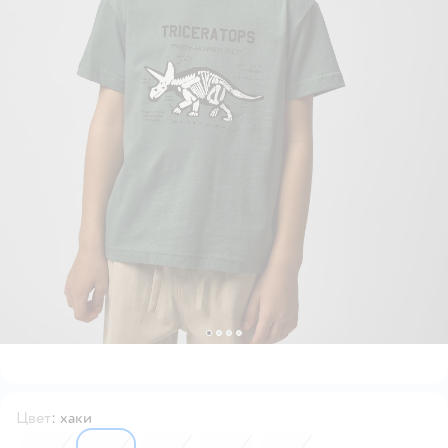
Цвет
:
хаки
6555991
6555995
6555996
6555992
6555993