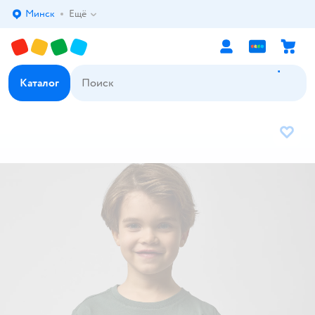
Минск
Ещё
Выбор адреса доставки.
Каталог
В избр