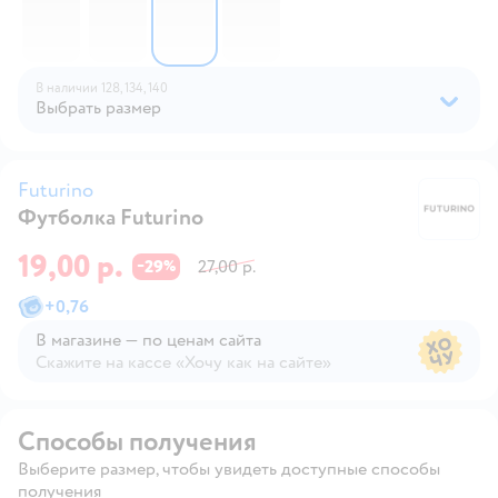
В наличии
128,
134,
140
Выбрать размер
Futurino
Футболка Futurino
Fu
19,00 р.
29
27,00 р.
−
%
+
0,76
В магазине — по ценам сайта
Скажите на кассе «Хочу как на сайте»
В магазине — по ценам сайта
Способы получения
Выберите размер, чтобы увидеть доступные способы
получения