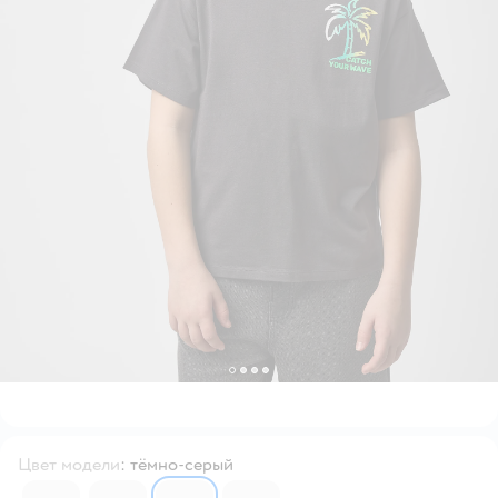
Цвет модели
:
тёмно-серый
6572052
6572055
6572048
6572045