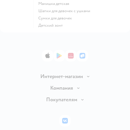
Манишка детская
Шапки для девочек с ушками
Сумки для девочек
Детский зонт
App Store
Google Play
AppGallery
RuStore
Интернет-магазин
Доставка и оплата
Компания
Обмен и возврат товара
Вакансии
Покупателям
Правила продажи
Подарочные карты
Политика конфиденциальности
Бонусные карты
Политика использования файлов cookie
ВКонтакте
Блог
Обратная связь