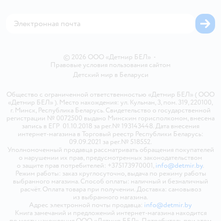
Магазины сети
Карта сайта
© 2026 ООО «Детмир БЕЛ»
•
Правовые условия пользования сайтом
Детский мир в
Беларуси
Общество с ограниченной ответственностью «Детмир БЕЛ» ( ООО
«Детмир БЕЛ» ). Место нахождения: ул. Кульман, 3, пом. 319, 220100,
г. Минск, Республика Беларусь. Свидетельство о государственной
регистрации № 0072500 выдано Минским горисполкомом, внесена
запись в ЕГР 01.10.2018 за рег.№ 193143448. Дата внесения
интернет-магазина в Торговый реестр Республики Беларусь:
09.09.2021 за рег.№ 518552.
Уполномоченный продавца рассматривать обращения покупателей
о нарушении их прав, предусмотренных законодательством
о защите прав потребителей: +375173970001,
info@detmir.by
.
Режим работы: заказ круглосуточно, выдача по режиму работы
выбранного магазина. Способ оплаты: наличный и безналичный
расчёт. Оплата товара при получении. Доставка: самовывоз
из выбранного магазина.
Адрес электронной почты продавца:
info@detmir.by
Книга замечаний и предложений интернет-магазина находится
по месту нахождения ООО «Детмир БЕЛ». Потребитель при этом