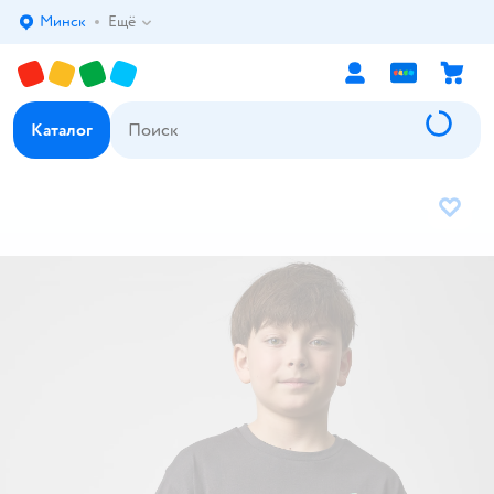
Минск
Ещё
Выбор адреса доставки.
Каталог
В избр