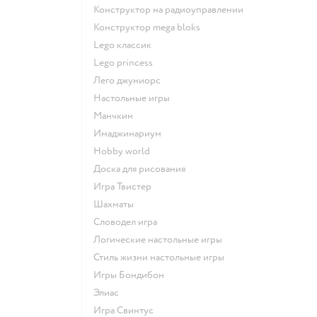
Конструктор на радиоуправлении
Конструктор mega bloks
Lego классик
Lego princess
Лего джуниорс
Настольные игры
Манчкин
Имаджинариум
Hobby world
Доска для рисования
Игра Твистер
Шахматы
Словодел игра
Логические настольные игры
Стиль жизни настольные игры
Игры Бондибон
Элиас
Игра Свинтус