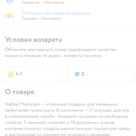
Забрать в магазине
Через час — бесплатно
Экспресс-доставка из магазина
Экспресс-доставка из магазина
Сегодня
—
бесплатно
Условия возврата
Обменять или вернуть товар надлежащего качества
можно в течение 14 дней с момента покупки.
Рейтинг:
Вопросов:
4,7
0
О товаре
Набор Mobicaro — отличный подарок для маленьких
любителей транспорта. В комплекте — 17 игрушек для игр
в спасательную службу: большой грузовик на свободных
колесах, 5 машинок, самолет и 10 дорожных знаков,
которые помогут создать реалистичную городскую среду
и воспроизвести множество игровых сценариев.