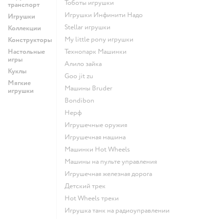
Тоботы игрушки
транспорт
Игрушки Инфинити Надо
Игрушки
Stellar игрушки
Коллекции
my little pony игрушки
Конструкторы
Настольные
Технопарк Машинки
игры
Алило зайка
Куклы
Goo jit zu
Мягкие
Машины Bruder
игрушки
Bondibon
Нерф
Игрушечные оружия
Игрушечная машина
Машинки Hot Wheels
Машины на пульте управления
Игрушечная железная дорога
Детский трек
Hot Wheels треки
Игрушка танк на радиоуправлении