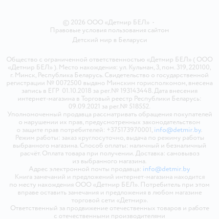
© 2026 ООО «Детмир БЕЛ»
•
Правовые условия пользования сайтом
Детский мир в
Беларуси
Общество с ограниченной ответственностью «Детмир БЕЛ» ( ООО
«Детмир БЕЛ» ). Место нахождения: ул. Кульман, 3, пом. 319, 220100,
г. Минск, Республика Беларусь. Свидетельство о государственной
регистрации № 0072500 выдано Минским горисполкомом, внесена
запись в ЕГР 01.10.2018 за рег.№ 193143448. Дата внесения
интернет-магазина в Торговый реестр Республики Беларусь:
09.09.2021 за рег.№ 518552.
Уполномоченный продавца рассматривать обращения покупателей
о нарушении их прав, предусмотренных законодательством
о защите прав потребителей: +375173970001,
info@detmir.by
.
Режим работы: заказ круглосуточно, выдача по режиму работы
выбранного магазина. Способ оплаты: наличный и безналичный
расчёт. Оплата товара при получении. Доставка: самовывоз
из выбранного магазина.
Адрес электронной почты продавца:
info@detmir.by
Книга замечаний и предложений интернет-магазина находится
по месту нахождения ООО «Детмир БЕЛ». Потребитель при этом
вправе оставить замечания и предложения в любом магазине
торговой сети «Детмир».
Ответственный за продвижение отечественных товаров и работе
с отечественными производителями