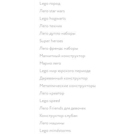
Lego город
Лего star wars
Lego hogwarts
Лего техник
Лего дупло наборы
Super heroes
Лего френдс наборы
Магнитный конструктор
Марио лего
Lego мир юрского периода
Деревянный конструктор
Металлические конструкторы
Лего креатор
Lego speed
Лего Friends для девочек
Конструктор слубан
Лего машины
Lego mindstorms