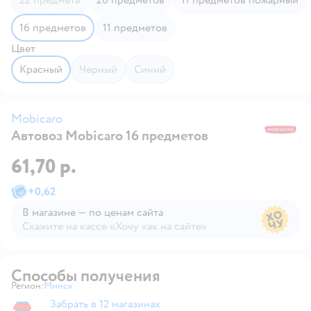
16 предметов
11 предметов
Цвет
красный
черный
синий
Mobicaro
Автовоз Mobicaro 16 предметов
M
61,70 р.
+
0,62
В магазине — по ценам сайта
Скажите на кассе «Хочу как на сайте»
В магазине — по ценам сайта
Способы получения
Регион:
Минск
Выбор адреса доставки.
Забрать в 12 магазинах