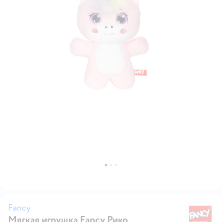
Fancy
Мягкая игрушка Fancy Рико
F