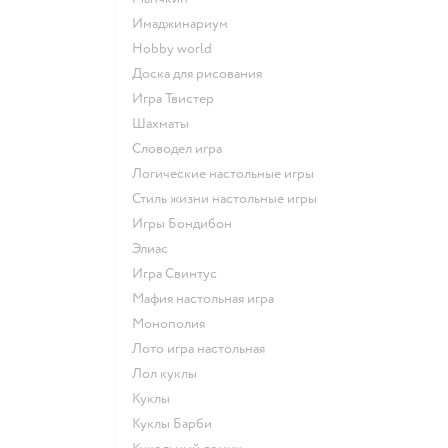
Имаджинариум
Hobby world
Доска для рисования
Игра Твистер
Шахматы
Словодел игра
Логические настольные игры
Стиль жизни настольные игры
Игры Бондибон
Элиас
Игра Свинтус
Мафия настольная игра
Монополия
Лото игра настольная
Лол куклы
Куклы
Куклы Барби