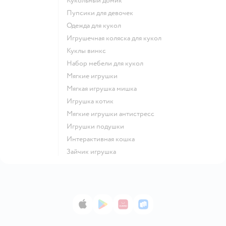
Кукольный домик
Пупсики для девочек
Одежда для кукол
Игрушечная коляска для кукол
Куклы винкс
Набор мебели для кукол
Мягкие игрушки
Мягкая игрушка мишка
Игрушка котик
Мягкие игрушки антистресс
Игрушки подушки
Интерактивная кошка
Зайчик игрушка
App Store
Google Play
AppGallery
RuStore