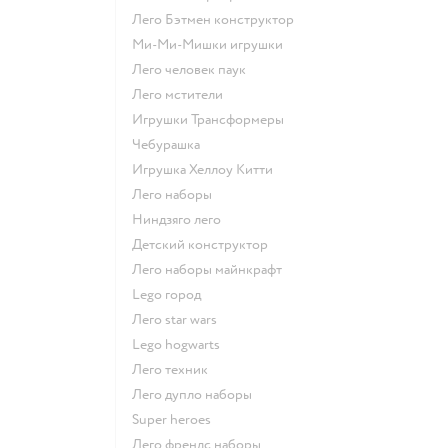
Лего Бэтмен конструктор
Ми-Ми-Мишки игрушки
Лего человек паук
Лего мстители
Игрушки Трансформеры
Чебурашка
Игрушка Хеллоу Китти
Лего наборы
Ниндзяго лего
Детский конструктор
Лего наборы майнкрафт
Lego город
Лего star wars
Lego hogwarts
Лего техник
Лего дупло наборы
Super heroes
Лего френдс наборы