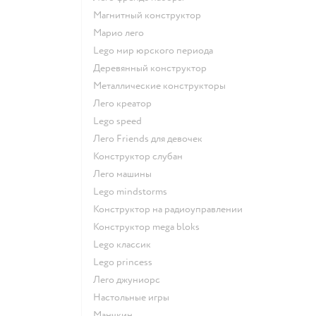
Магнитный конструктор
Марио лего
Lego мир юрского периода
Деревянный конструктор
Металлические конструкторы
Лего креатор
Lego speed
Лего Friends для девочек
Конструктор слубан
Лего машины
Lego mindstorms
Конструктор на радиоуправлении
Конструктор mega bloks
Lego классик
Lego princess
Лего джуниорс
Настольные игры
Манчкин