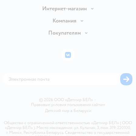
Интернет-магазин
Доставка и оплата
Компания
Обмен и возврат товара
Вакансии
Покупателям
Правила продажи
Подарочные карты
Политика конфиденциальности
Бонусные карты
Политика использования файлов cookie
ВКонтакте
Блог
Обратная связь
Магазины сети
Карта сайта
© 2026 ООО «Детмир БЕЛ»
•
Правовые условия пользования сайтом
Детский мир в
Беларуси
Общество с ограниченной ответственностью «Детмир БЕЛ» ( ООО
«Детмир БЕЛ» ). Место нахождения: ул. Кульман, 3, пом. 319, 220100,
г. Минск, Республика Беларусь. Свидетельство о государственной