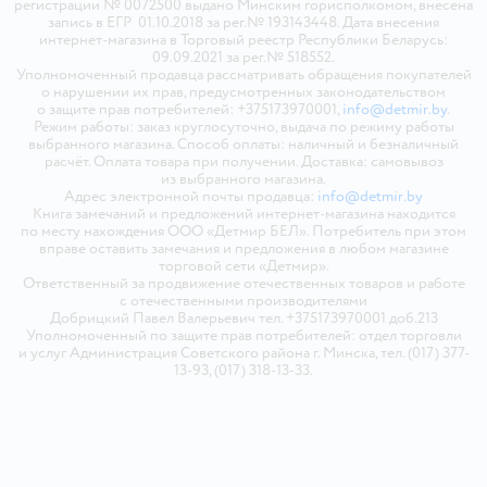
регистрации № 0072500 выдано Минским горисполкомом, внесена
запись в ЕГР 01.10.2018 за рег.№ 193143448. Дата внесения
интернет-магазина в Торговый реестр Республики Беларусь:
09.09.2021 за рег.№ 518552.
Уполномоченный продавца рассматривать обращения покупателей
о нарушении их прав, предусмотренных законодательством
о защите прав потребителей: +375173970001,
info@detmir.by
.
Режим работы: заказ круглосуточно, выдача по режиму работы
выбранного магазина. Способ оплаты: наличный и безналичный
расчёт. Оплата товара при получении. Доставка: самовывоз
из выбранного магазина.
Адрес электронной почты продавца:
info@detmir.by
Книга замечаний и предложений интернет-магазина находится
по месту нахождения ООО «Детмир БЕЛ». Потребитель при этом
вправе оставить замечания и предложения в любом магазине
торговой сети «Детмир».
Ответственный за продвижение отечественных товаров и работе
с отечественными производителями
Добрицкий Павел Валерьевич тел. +375173970001 доб.213
Уполномоченный по защите прав потребителей: отдел торговли
и услуг Администрация Советского района г. Минска, тел. (017) 377-
13-93, (017) 318-13-33.