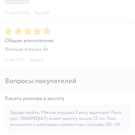
👍🏻👍🏻👍🏻🙏🏻
11 марта 2026
·
Луиза Ф.
Рейтинг:
5
Общие впечатления
Хорошая игрушка 👍
11 мая 2025
·
Дарья К.
Вопросы покупателей
Какого размера в высоту
Здравствуйте. Мягкая игрушка Fancy единорог Рико
(арт. 1000992867) имеет высоту около 25 см. Она
Открыть вопрос
относится к категории компактных игрушек (20–50
см), удобна для ребёнка, чтобы брать её с собой или