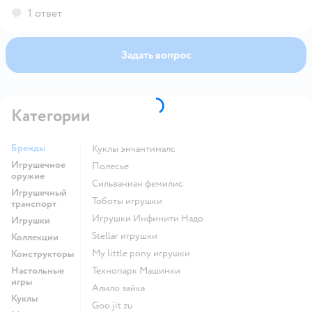
использовать как декоративный элемент в комнате.
1 ответ
Задать вопрос
Категории
Бренды
Куклы энчантималс
Игрушечное
Полесье
оружие
Сильваниан фемилис
Игрушечный
Тоботы игрушки
транспорт
Игрушки Инфинити Надо
Игрушки
Stellar игрушки
Коллекции
my little pony игрушки
Конструкторы
Настольные
Технопарк Машинки
игры
Алило зайка
Куклы
Goo jit zu