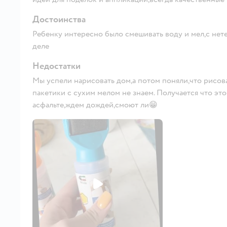
Достоинства
Ребенку интересно было смешивать воду и мел,с нет
деле
Недостатки
Мы успели нарисовать дом,а потом поняли,что рисова
пакетики с сухим мелом не знаем. Получается что эт
асфальте,ждем дождей,смоют ли😁