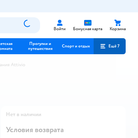
Войти
Бонусная карта
Корзина
етская
Прогулки и
Спорт и отдых
Ещё 7
омната
путешествия
ния Attivio
Нет в наличии
Условия возврата