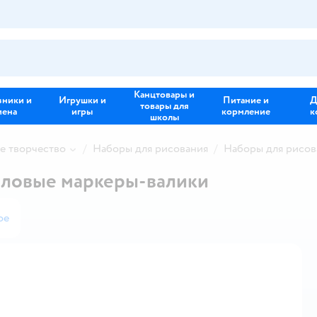
Канцтовары и
зники и
Игрушки и
Питание и
Д
товары для
иена
игры
кормление
к
школы
е творчество
Наборы для рисования
Наборы для рисова
еловые маркеры-валики
ое