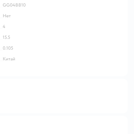
GG048810
Нет
4
15.5
0.105
Китай