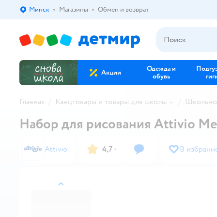
Минск
Магазины
Обмен и возврат
Выбор адреса доставки.
Одежда и
Подгу
Акции
обувь
гиг
Главная
Канцтовары и товары для школы
Школьно
Набор для рисования Attivio М
Attivio
4,7
·
В избранн
назад