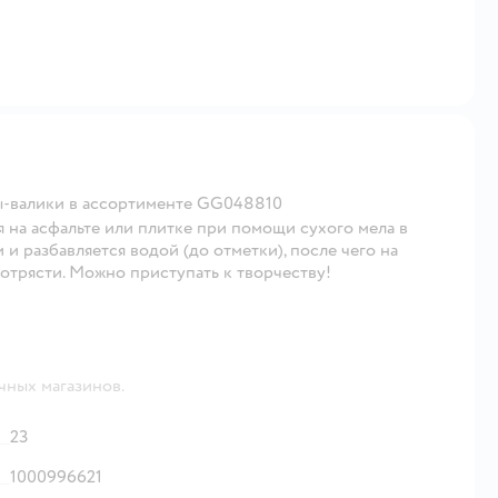
ы-валики в ассортименте GG048810
 на асфальте или плитке при помощи сухого мела в
и разбавляется водой (до отметки), после чего на
потрясти. Можно приступать к творчеству!
чных магазинов.
23
1000996621