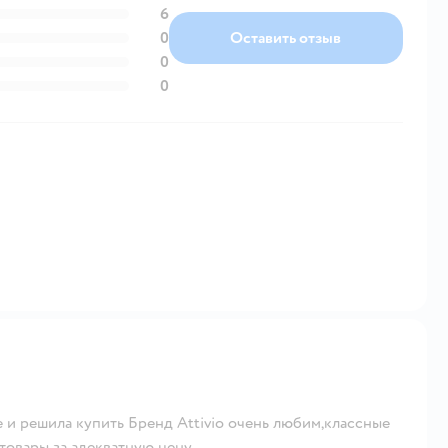
6
0
Оставить отзыв
0
0
 и решила купить Бренд Attivio очень любим,классные
товары за адекватную цену