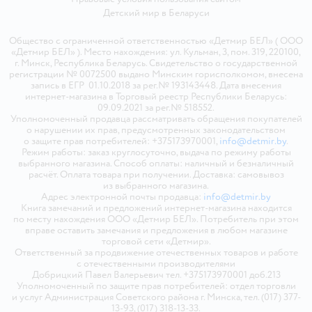
Детский мир в
Беларуси
Общество с ограниченной ответственностью «Детмир БЕЛ» ( ООО
«Детмир БЕЛ» ). Место нахождения: ул. Кульман, 3, пом. 319, 220100,
г. Минск, Республика Беларусь. Свидетельство о государственной
регистрации № 0072500 выдано Минским горисполкомом, внесена
запись в ЕГР 01.10.2018 за рег.№ 193143448. Дата внесения
интернет-магазина в Торговый реестр Республики Беларусь:
09.09.2021 за рег.№ 518552.
Уполномоченный продавца рассматривать обращения покупателей
о нарушении их прав, предусмотренных законодательством
о защите прав потребителей: +375173970001,
info@detmir.by
.
Режим работы: заказ круглосуточно, выдача по режиму работы
выбранного магазина. Способ оплаты: наличный и безналичный
расчёт. Оплата товара при получении. Доставка: самовывоз
из выбранного магазина.
Адрес электронной почты продавца:
info@detmir.by
Книга замечаний и предложений интернет-магазина находится
по месту нахождения ООО «Детмир БЕЛ». Потребитель при этом
вправе оставить замечания и предложения в любом магазине
торговой сети «Детмир».
Ответственный за продвижение отечественных товаров и работе
с отечественными производителями
Добрицкий Павел Валерьевич тел. +375173970001 доб.213
Уполномоченный по защите прав потребителей: отдел торговли
и услуг Администрация Советского района г. Минска, тел. (017) 377-
13-93, (017) 318-13-33.