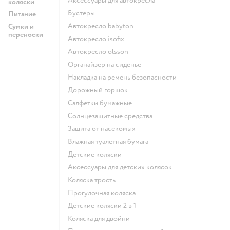
Аксессуары для автокресла
коляски
Бустеры
Питание
Автокресло babyton
Сумки и
переноски
Автокресло isofix
Автокресло olsson
Органайзер на сиденье
Накладка на ремень безопасности
Дорожный горшок
Салфетки бумажные
Солнцезащитные средства
Защита от насекомых
Влажная туалетная бумага
Детские коляски
Аксессуары для детских колясок
Коляска трость
Прогулочная коляска
Детские коляски 2 в 1
Коляска для двойни