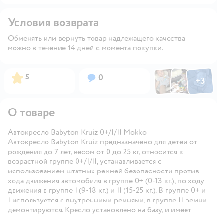
Условия возврата
Обменять или вернуть товар надлежащего качества
можно в течение 14 дней с момента покупки.
Фото по
Фото пользовател
Фото пользо
Рейтинг:
Вопросов:
5
0
+
3
Открыть га
О товаре
Автокресло Babyton Kruiz 0+/I/II Mokko
Автокресло Babyton Kruiz предназначено для детей от
рождения до 7 лет, весом от 0 до 25 кг, относится к
возрастной группе 0+/I/II, устанавливается с
использованием штатных ремней безопасности против
хода движения автомобиля в группе 0+ (0-13 кг.), по ходу
движения в группе I (9-18 кг.) и II (15-25 кг.). В группе 0+ и
I используется с внутренними ремнями, в группе II ремни
демонтируются. Кресло установлено на базу, и имеет