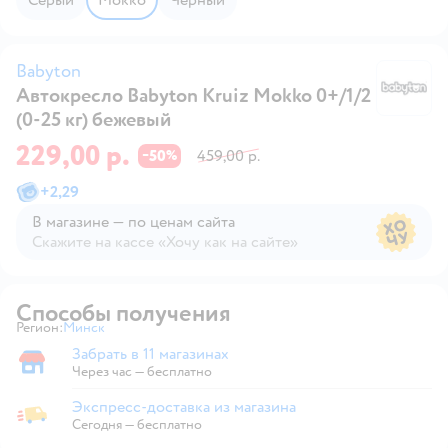
Babyton
Автокресло Babyton Kruiz Mokko 0+/1/2
B
(0-25 кг) бежевый
229,00 р.
50
459,00 р.
−
%
+
2,29
В магазине — по ценам сайта
Скажите на кассе «Хочу как на сайте»
В магазине — по ценам сайта
Способы получения
Регион:
Минск
Выбор адреса доставки.
Забрать в 11 магазинах
Забрать в магазине
Через час — бесплатно
Экспресс-доставка из магазина
Экспресс-доставка из магазина
Сегодня
—
бесплатно