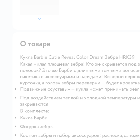
далее
О товаре
Кукла Barbie Cutie Reveal Color Dream Зебра HRK39
Какая милая плюшевая зебра! Кто же скрывается под 
полосок? Это же Барби с длинными темными волосам
пакетика с аксессуарами и нарядами! Выверни верхн
курточка, а голову зебры переверни — будет кроватка
Подвижные «суставы» — кукла может принимать реал
Под воздействием теплой и холодной температуры ма
закрываются
В комплекте:
Кукла Барби
Фигурка зебры
Костюм зебры и набор аксессуаров: расческа, сапожки