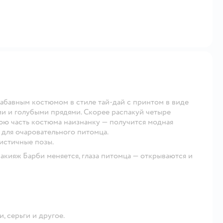
забавным костюмом в стиле тай-дай с принтом в виде
и и голубыми прядями. Скорее распакуй четыре
юю часть костюма наизнанку — получится модная
 для очаровательного питомца.
истичные позы.
кияж Барби меняется, глаза питомца — открываются и
, серьги и другое.