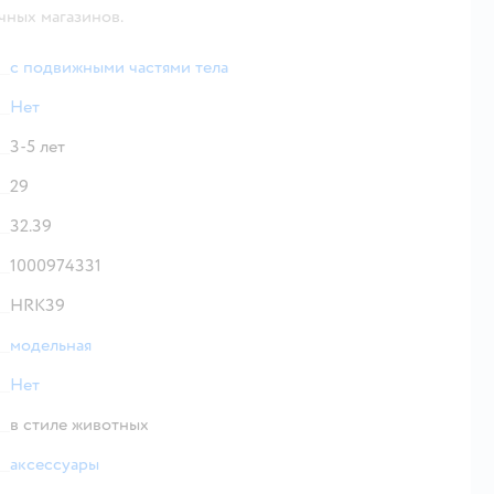
чных магазинов.
с подвижными частями тела
Нет
3-5 лет
29
32.39
1000974331
HRK39
модельная
Нет
в стиле животных
аксессуары