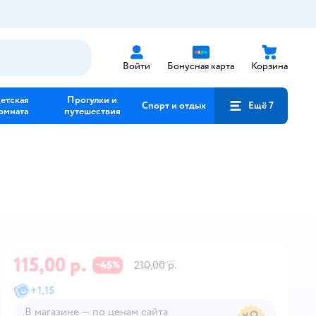
Войти
Бонусная карта
Корзина
етская
Прогулки и
Спорт и отдых
Ещё 7
омната
путешествия
115,00 р.
45
210,00 р.
−
%
+
1,15
В магазине — по ценам сайта