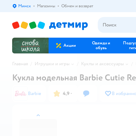
Минск
Магазины
Обмен и возврат
Выбор адреса доставки.
Одежда и
Подгу
Акции
обувь
гиг
Главная
Игрушки и игры
Куклы и аксессуары
Кукла модельная Barbie Cutie Re
Barbie
4,9
·
В избранн
назад