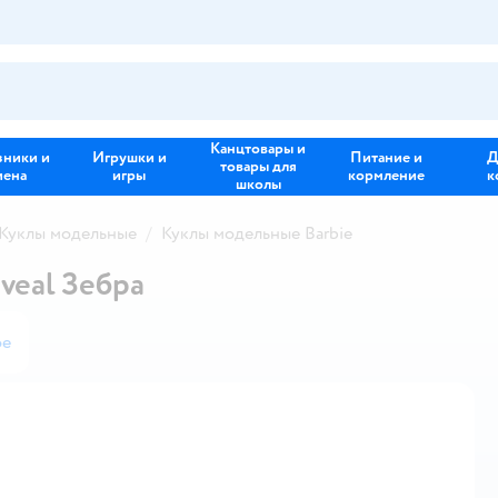
Канцтовары и
зники и
Игрушки и
Питание и
Д
товары для
иена
игры
кормление
к
школы
Куклы модельные
Куклы модельные Barbie
veal Зебра
ое