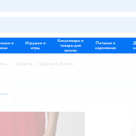
Канцтовары и
зники и
Игрушки и
Питание и
Д
товары для
иена
игры
кормление
к
школы
ты
Шорты
Шорты Futurino
нное