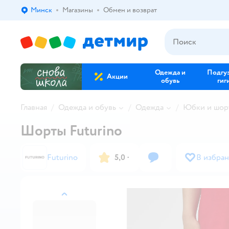
Минск
Магазины
Обмен и возврат
Выбор адреса доставки.
Одежда и
Подгу
Акции
обувь
гиг
Главная
Одежда и обувь
Одежда
Юбки и шор
Шорты Futurino
Futurino
5,0
·
В избра
назад