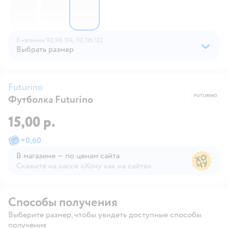
В наличии
92,
98,
104,
110,
116,
122
Выбрать размер
Futurino
Футболка Futurino
Fu
15,00 р.
+
0,60
В магазине — по ценам сайта
Скажите на кассе «Хочу как на сайте»
В магазине — по ценам сайта
Способы получения
Выберите размер, чтобы увидеть доступные способы
получения