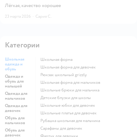
Лёгкая, качество хорошее
23 марта 2026
·
Сария С.
Категории
Школьная
Школьная форма
одежда и
Школьная форма для девочек
обувь
Рюкзак школьный grizzly
Одежда и
обувь для
Школьная форма для мальчиков
малышей
Школьные брюки для мальчика
Одежда для
Детские блузки для школы
мальчиков
Школьные юбки для девочек
Одежда для
девочек
Школьные платья для девочек
Обувь для
Рубашка школьная для мальчика
мальчиков
Сарафаны для девочек
Обувь для
девочек
Фартук для девочки