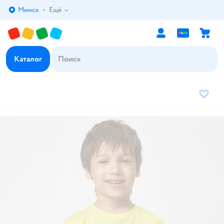
Минск
Ещё
Выбор адреса доставки.
Каталог
В избр