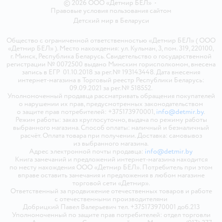
© 2026 ООО «Детмир БЕЛ»
•
Правовые условия пользования сайтом
Детский мир в
Беларуси
Общество с ограниченной ответственностью «Детмир БЕЛ» ( ООО
«Детмир БЕЛ» ). Место нахождения: ул. Кульман, 3, пом. 319, 220100,
г. Минск, Республика Беларусь. Свидетельство о государственной
регистрации № 0072500 выдано Минским горисполкомом, внесена
запись в ЕГР 01.10.2018 за рег.№ 193143448. Дата внесения
интернет-магазина в Торговый реестр Республики Беларусь:
09.09.2021 за рег.№ 518552.
Уполномоченный продавца рассматривать обращения покупателей
о нарушении их прав, предусмотренных законодательством
о защите прав потребителей: +375173970001,
info@detmir.by
.
Режим работы: заказ круглосуточно, выдача по режиму работы
выбранного магазина. Способ оплаты: наличный и безналичный
расчёт. Оплата товара при получении. Доставка: самовывоз
из выбранного магазина.
Адрес электронной почты продавца:
info@detmir.by
Книга замечаний и предложений интернет-магазина находится
по месту нахождения ООО «Детмир БЕЛ». Потребитель при этом
вправе оставить замечания и предложения в любом магазине
торговой сети «Детмир».
Ответственный за продвижение отечественных товаров и работе
с отечественными производителями
Добрицкий Павел Валерьевич тел. +375173970001 доб.213
Уполномоченный по защите прав потребителей: отдел торговли