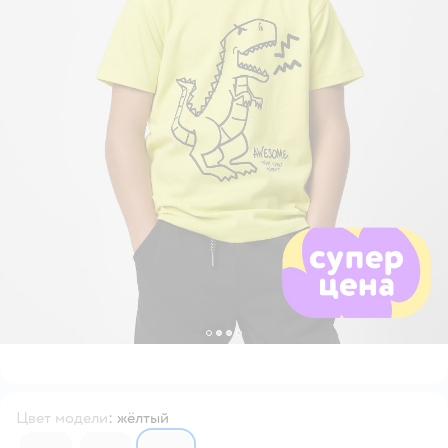
Цвет модели
:
жёлтый
6635358
6635359
6635360