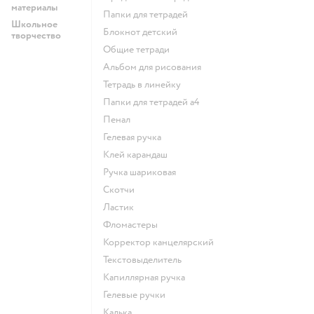
материалы
Папки для тетрадей
Школьное
Блокнот детский
творчество
Общие тетради
Альбом для рисования
Тетрадь в линейку
Папки для тетрадей а4
Пенал
Гелевая ручка
Клей карандаш
Ручка шариковая
Скотчи
Ластик
Фломастеры
Корректор канцелярский
Текстовыделитель
Капиллярная ручка
Гелевые ручки
Калька