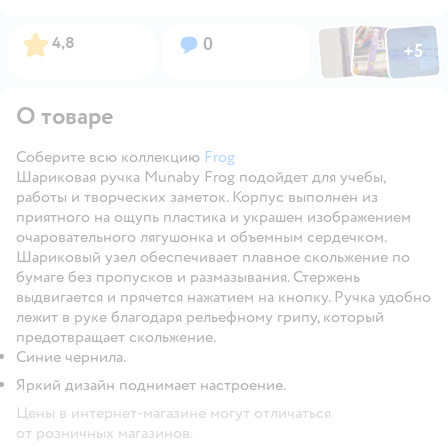
Фото по
Фото пользовател
Фото пользо
Рейтинг:
Вопросов:
4,8
0
+
5
Открыть га
О товаре
Соберите всю коллекцию
Frog
Шариковая ручка Munaby Frog подойдет для учебы,
работы и творческих заметок. Корпус выполнен из
приятного на ощупь пластика и украшен изображением
очаровательного лягушонка и объемным сердечком.
Шариковый узел обеспечивает плавное скольжение по
бумаге без пропусков и размазывания. Стержень
выдвигается и прячется нажатием на кнопку. Ручка удобно
лежит в руке благодаря рельефному грипу, который
предотвращает скольжение.
Синие чернила.
Яркий дизайн поднимает настроение.
Цены в интернет-магазине могут отличаться
от розничных магазинов.