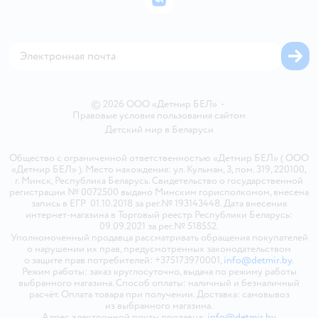
ВКонтакте
Блог
Обратная связь
Магазины сети
Карта сайта
© 2026 ООО «Детмир БЕЛ»
•
Правовые условия пользования сайтом
Детский мир в
Беларуси
Общество с ограниченной ответственностью «Детмир БЕЛ» ( ООО
«Детмир БЕЛ» ). Место нахождения: ул. Кульман, 3, пом. 319, 220100,
г. Минск, Республика Беларусь. Свидетельство о государственной
регистрации № 0072500 выдано Минским горисполкомом, внесена
запись в ЕГР 01.10.2018 за рег.№ 193143448. Дата внесения
интернет-магазина в Торговый реестр Республики Беларусь:
09.09.2021 за рег.№ 518552.
Уполномоченный продавца рассматривать обращения покупателей
о нарушении их прав, предусмотренных законодательством
о защите прав потребителей: +375173970001,
info@detmir.by
.
Режим работы: заказ круглосуточно, выдача по режиму работы
выбранного магазина. Способ оплаты: наличный и безналичный
расчёт. Оплата товара при получении. Доставка: самовывоз
из выбранного магазина.
Адрес электронной почты продавца:
info@detmir.by