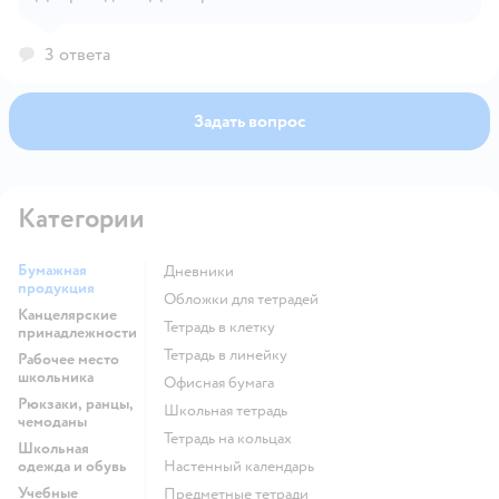
3 ответа
Задать вопрос
Категории
Бумажная
Дневники
продукция
Обложки для тетрадей
Канцелярские
Тетрадь в клетку
принадлежности
Тетрадь в линейку
Рабочее место
школьника
Офисная бумага
Рюкзаки, ранцы,
Школьная тетрадь
чемоданы
Тетрадь на кольцах
Школьная
одежда и обувь
Настенный календарь
Учебные
Предметные тетради