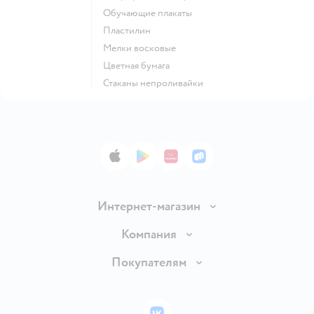
Обучающие плакаты
Пластилин
Мелки восковые
Цветная бумага
Стаканы непроливайки
App Store
Google Play
AppGallery
RuStore
Интернет-магазин
Доставка и оплата
Компания
Обмен и возврат товара
Вакансии
Покупателям
Правила продажи
Подарочные карты
Политика конфиденциальности
Бонусные карты
Политика использования файлов cookie