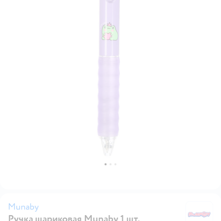
Munaby
Ручка шариковая Munaby 1 шт.
M