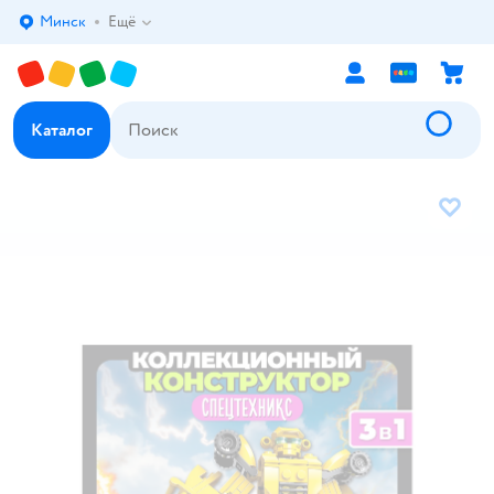
Минск
Ещё
Выбор адреса доставки.
Каталог
В избр