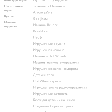
Конструкторы
Настольные
Технопарк Машинки
игры
Алило зайка
Куклы
Goo jit zu
Мягкие
Машины Bruder
игрушки
Bondibon
Нерф
Игрушечные оружия
Игрушечная машина
Машинки Hot Wheels
Машины на пульте управления
Игрушечная железная дорога
Детский трек
Hot Wheels треки
Игрушка танк на радиоуправлении
Игрушечные самолеты
Гараж для детских машинок
Подъемный кран игрушка