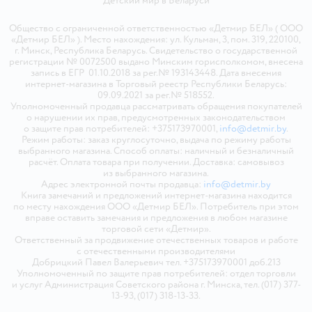
Детский мир в
Беларуси
Общество с ограниченной ответственностью «Детмир БЕЛ» ( ООО
«Детмир БЕЛ» ). Место нахождения: ул. Кульман, 3, пом. 319, 220100,
г. Минск, Республика Беларусь. Свидетельство о государственной
регистрации № 0072500 выдано Минским горисполкомом, внесена
запись в ЕГР 01.10.2018 за рег.№ 193143448. Дата внесения
интернет-магазина в Торговый реестр Республики Беларусь:
09.09.2021 за рег.№ 518552.
Уполномоченный продавца рассматривать обращения покупателей
о нарушении их прав, предусмотренных законодательством
о защите прав потребителей: +375173970001,
info@detmir.by
.
Режим работы: заказ круглосуточно, выдача по режиму работы
выбранного магазина. Способ оплаты: наличный и безналичный
расчёт. Оплата товара при получении. Доставка: самовывоз
из выбранного магазина.
Адрес электронной почты продавца:
info@detmir.by
Книга замечаний и предложений интернет-магазина находится
по месту нахождения ООО «Детмир БЕЛ». Потребитель при этом
вправе оставить замечания и предложения в любом магазине
торговой сети «Детмир».
Ответственный за продвижение отечественных товаров и работе
с отечественными производителями
Добрицкий Павел Валерьевич тел. +375173970001 доб.213
Уполномоченный по защите прав потребителей: отдел торговли
и услуг Администрация Советского района г. Минска, тел. (017) 377-
13-93, (017) 318-13-33.