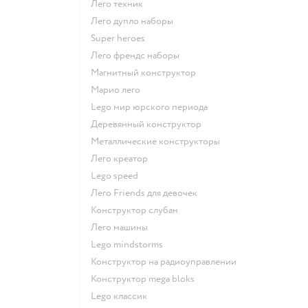
Лего техник
Лего дупло наборы
Super heroes
Лего френдс наборы
Магнитный конструктор
Марио лего
Lego мир юрского периода
Деревянный конструктор
Металлические конструкторы
Лего креатор
Lego speed
Лего Friends для девочек
Конструктор слубан
Лего машины
Lego mindstorms
Конструктор на радиоуправлении
Конструктор mega bloks
Lego классик