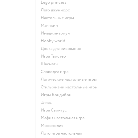
Lego princess
Лего джуниорс
Настольные игры
Манчкин
Имаджинариум
Hobby world
Доска для рисования
Игра Твистер
Шахматы
Словодел игра
Логические настольные игры
Стиль жизни настольные игры
Игры Бондибон
Элиас
Игра Свинтус
Мафия настольная игра
Монополия
Лото игра настольная