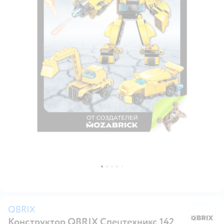
QBRIX
Конструктор QBRIX Спецтехникс 142
Q