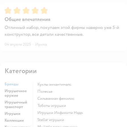
Рейтинг:
5
Общие впечатления
Отличный набор, покупаем этой фирмы наверно уже 5-й
конструктор, все детали качественные.
04 апреля 2025
·
Ирина
Категории
Бренды
Куклы энчантималс
Игрушечное
Полесье
оружие
Сильваниан фемилис
Игрушечный
Тоботы игрушки
транспорт
Игрушки Инфинити Надо
Игрушки
Stellar игрушки
Коллекции
my little pony игрушки