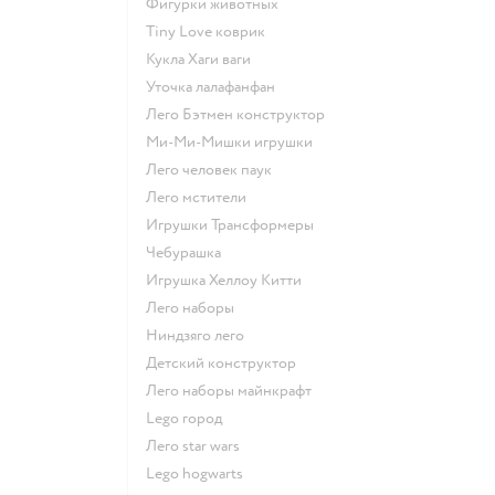
Фигурки животных
Tiny Love коврик
Кукла Хаги ваги
Уточка лалафанфан
Лего Бэтмен конструктор
Ми-Ми-Мишки игрушки
Лего человек паук
Лего мстители
Игрушки Трансформеры
Чебурашка
Игрушка Хеллоу Китти
Лего наборы
Ниндзяго лего
Детский конструктор
Лего наборы майнкрафт
Lego город
Лего star wars
Lego hogwarts