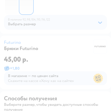
В наличии
92,
98,
104,
110,
116,
122
Выбрать размер
Futurino
Брюки Futurino
Fu
45,00 р.
+
1,80
В магазине — по ценам сайта
Скажите на кассе «Хочу как на сайте»
В магазине — по ценам сайта
Способы получения
Выберите размер, чтобы увидеть доступные способы
получения