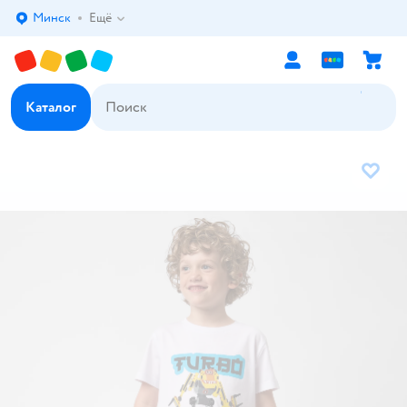
Минск
Ещё
Выбор адреса доставки.
Каталог
В избр