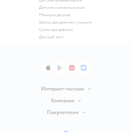
Детские вязаные шапки
Детские солнечные очки
Манишка детская
Шапки для девочек с ушками
Сумки для девочек
Детский зонт
App Store
Google Play
AppGallery
RuStore
Интернет-магазин
Доставка и оплата
Компания
Обмен и возврат товара
Вакансии
Покупателям
Правила продажи
Подарочные карты
Политика конфиденциальности
Бонусные карты