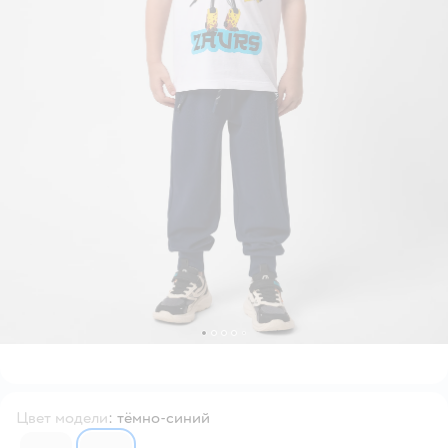
Цвет модели
:
тёмно-синий
6669786
6669792