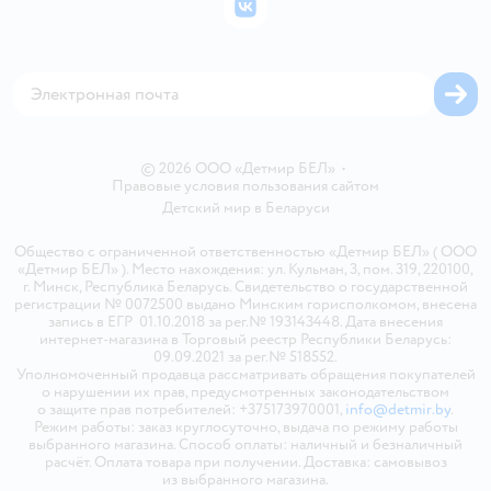
Политика использования файлов cookie
ВКонтакте
Блог
Обратная связь
Магазины сети
Карта сайта
© 2026 ООО «Детмир БЕЛ»
•
Правовые условия пользования сайтом
Детский мир в
Беларуси
Общество с ограниченной ответственностью «Детмир БЕЛ» ( ООО
«Детмир БЕЛ» ). Место нахождения: ул. Кульман, 3, пом. 319, 220100,
г. Минск, Республика Беларусь. Свидетельство о государственной
регистрации № 0072500 выдано Минским горисполкомом, внесена
запись в ЕГР 01.10.2018 за рег.№ 193143448. Дата внесения
интернет-магазина в Торговый реестр Республики Беларусь:
09.09.2021 за рег.№ 518552.
Уполномоченный продавца рассматривать обращения покупателей
о нарушении их прав, предусмотренных законодательством
о защите прав потребителей: +375173970001,
info@detmir.by
.
Режим работы: заказ круглосуточно, выдача по режиму работы
выбранного магазина. Способ оплаты: наличный и безналичный
расчёт. Оплата товара при получении. Доставка: самовывоз
из выбранного магазина.