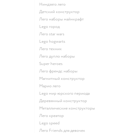
Ниндзяго лего
Детский конструктор
Лего наборы майнкрафт
Lego город
Лего star wars
Lego hogwarts
Лего техник
Лего дупло наборы
Super heroes
Лего френдс наборы
Магнитный конструктор
Марио лего
Lego мир юрского периода
Деревянный конструктор
Металлические конструкторы
Лего креатор
Lego speed
Лего Friends для девочек