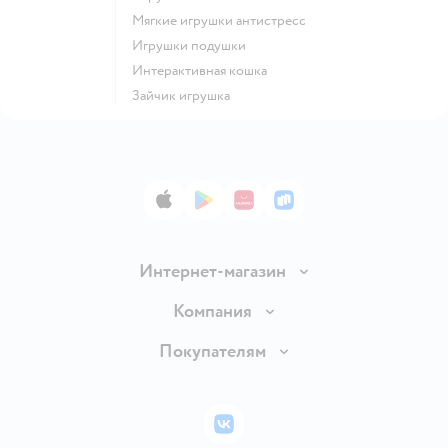
Мягкие игрушки антистресс
Игрушки подушки
Интерактивная кошка
Зайчик игрушка
App Store
Google Play
AppGallery
RuStore
Интернет-магазин
Доставка и оплата
Компания
Обмен и возврат товара
Вакансии
Покупателям
Правила продажи
Подарочные карты
Политика конфиденциальности
Бонусные карты
Политика использования файлов cookie
ВКонтакте
Блог
Обратная связь