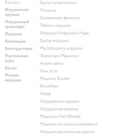
Бренды
Куклы энчантималс
Игрушечное
Полесье
оружие
Сильваниан фемилис
Игрушечный
Тоботы игрушки
транспорт
Игрушки Инфинити Надо
Игрушки
Stellar игрушки
Коллекции
my little pony игрушки
Конструкторы
Настольные
Технопарк Машинки
игры
Алило зайка
Куклы
Goo jit zu
Мягкие
Машины Bruder
игрушки
Bondibon
Нерф
Игрушечные оружия
Игрушечная машина
Машинки Hot Wheels
Машины на пульте управления
Игрушечная железная дорога