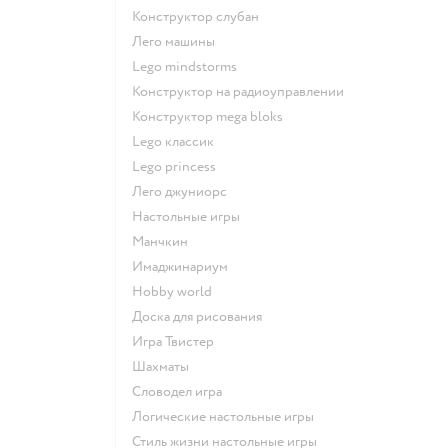
Конструктор слубан
Лего машины
Lego mindstorms
Конструктор на радиоуправлении
Конструктор mega bloks
Lego классик
Lego princess
Лего джуниорс
Настольные игры
Манчкин
Имаджинариум
Hobby world
Доска для рисования
Игра Твистер
Шахматы
Словодел игра
Логические настольные игры
Стиль жизни настольные игры