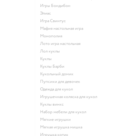
Игры Бондибон
Элиас
Игра Свинтус
Мафия настольная игра
Монополия
Лото игра настольная
Лол куклы
Куклы
Куклы Барби
Кукольный домик
Пупсики для девочек
Одежда для кукол
Игрушечная коляска для кукол
Куклы винкс
Набор мебели для кукол
Мягкие игрушки
Мягкая игрушка мишка
Игрушка котик