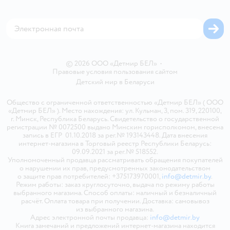
Магазины сети
Карта сайта
© 2026 ООО «Детмир БЕЛ»
•
Правовые условия пользования сайтом
Детский мир в
Беларуси
Общество с ограниченной ответственностью «Детмир БЕЛ» ( ООО
«Детмир БЕЛ» ). Место нахождения: ул. Кульман, 3, пом. 319, 220100,
г. Минск, Республика Беларусь. Свидетельство о государственной
регистрации № 0072500 выдано Минским горисполкомом, внесена
запись в ЕГР 01.10.2018 за рег.№ 193143448. Дата внесения
интернет-магазина в Торговый реестр Республики Беларусь:
09.09.2021 за рег.№ 518552.
Уполномоченный продавца рассматривать обращения покупателей
о нарушении их прав, предусмотренных законодательством
о защите прав потребителей: +375173970001,
info@detmir.by
.
Режим работы: заказ круглосуточно, выдача по режиму работы
выбранного магазина. Способ оплаты: наличный и безналичный
расчёт. Оплата товара при получении. Доставка: самовывоз
из выбранного магазина.
Адрес электронной почты продавца:
info@detmir.by
Книга замечаний и предложений интернет-магазина находится