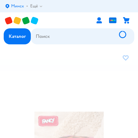
Минск
Ещё
Выбор адреса доставки.
Каталог
В избр