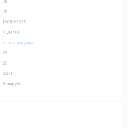
28
28
1001065355
PUHM01
мягкая игрушка
25
20
0.271
Беларусь