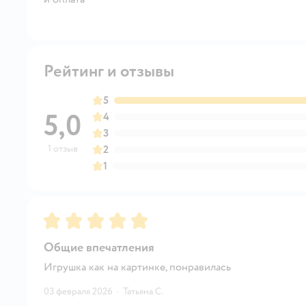
Рейтинг и отзывы
5
5,0
4
3
1 отзыв
2
1
Рейтинг:
5
Общие впечатления
Игрушка как на картинке, понравилась
03 февраля 2026
·
Татьяна С.