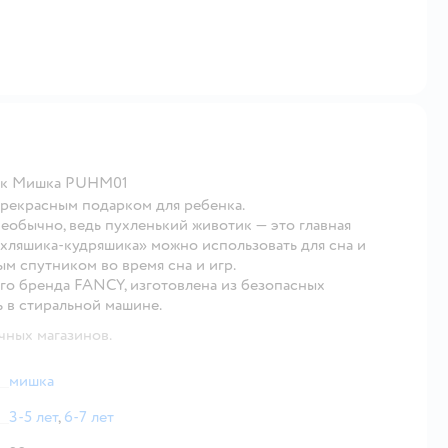
шик Мишка PUHM01
рекрасным подарком для ребенка.
обычно, ведь пухленький животик — это главная
ухляшика-кудряшика» можно использовать для сна и
м спутником во время сна и игр.
о бренда FANCY, изготовлена из безопасных
 в стиральной машине.
чных магазинов.
мишка
3-5 лет
,
6-7 лет