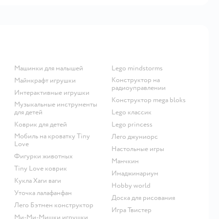
Машинки для малышей
Lego mindstorms
Конструктор на
Майнкрафт игрушки
радиоуправлении
Интерактивные игрушки
Конструктор mega bloks
Музыкальные инструменты
для детей
Lego классик
Коврик для детей
Lego princess
Мобиль на кроватку Tiny
Лего джуниорс
Love
Настольные игры
Фигурки животных
Манчкин
Tiny Love коврик
Имаджинариум
Кукла Хаги ваги
Hobby world
Уточка лалафанфан
Доска для рисования
Лего Бэтмен конструктор
Игра Твистер
Ми-Ми-Мишки игрушки