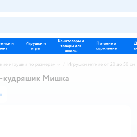
Канцтовары и
зники и
Игрушки и
Питание и
Д
товары для
иена
игры
кормление
к
школы
кие игрушки по размерам
Игрушки мягкие от 20 до 50 см
к-кудряшик Мишка
е