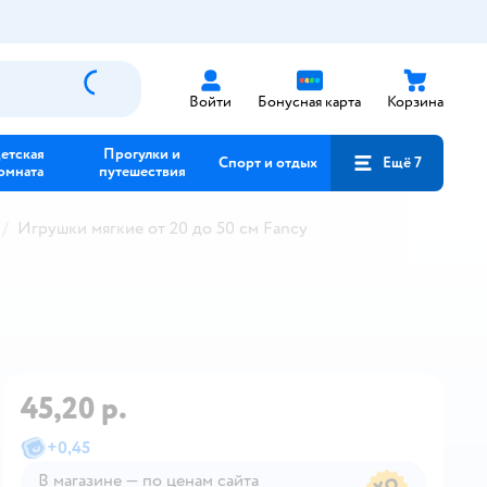
Войти
Бонусная карта
Корзина
етская
Прогулки и
Спорт и отдых
Ещё 7
омната
путешествия
Игрушки мягкие от 20 до 50 см Fancy
45,20 р.
+
0,45
В магазине — по ценам сайта