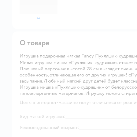
далее
О товаре
Игрушка подарочная мягкая Fancy Пухляшик-кудря
Милая игрушка мишка «Пухляшик-кудряшик» станет п
Плюшевый персонаж высотой 28 см выглядит очень не
особенность, отличающая его от других игрушек! «П
засыпания. Любимый мягкий друг детей будет классны
Игрушка мишка «Пухляшик-кудряшик» от белорусског
гипоаллергенных материалов. Игрушку можно стирать
Цены в интернет-магазине могут отличаться от розни
Вид мягкой игрушки:
Рекомендованный возраст: