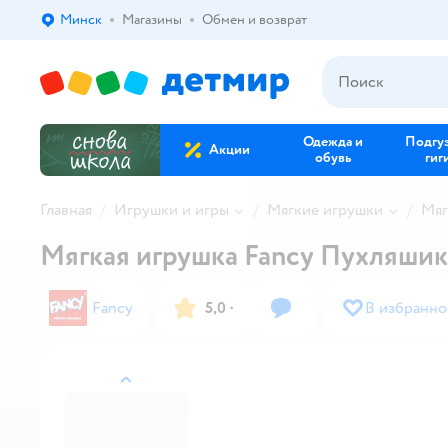
Минск
Магазины
Обмен и возврат
Выбор адреса доставки.
Одежда и
Подгу
Акции
обувь
гиг
Главная
Игрушки и игры
Мягкие игрушки
Мяг
Мягкая игрушка Fancy Пухляши
Fancy
5,0
·
В избранно
назад