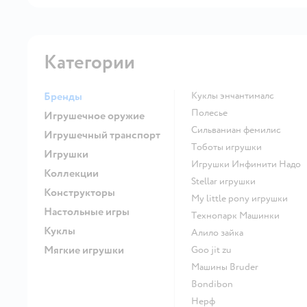
Категории
Бренды
Куклы энчантималс
Полесье
Игрушечное оружие
Сильваниан фемилис
Игрушечный транспорт
Тоботы игрушки
Игрушки
Игрушки Инфинити Надо
Коллекции
Stellar игрушки
Конструкторы
my little pony игрушки
Настольные игры
Технопарк Машинки
Куклы
Алило зайка
Мягкие игрушки
Goo jit zu
Машины Bruder
Bondibon
Нерф