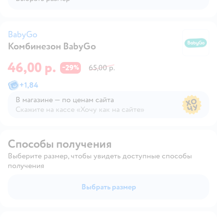
BabyGo
Комбинезон BabyGo
B
46,00 р.
29
65,00 р.
−
%
+
1,84
В магазине — по ценам сайта
Скажите на кассе «Хочу как на сайте»
В магазине — по ценам сайта
Способы получения
Выберите размер, чтобы увидеть доступные способы
получения
Выбрать размер