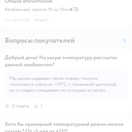
Общие впечатления
Комбенизон просто 10 из 10ти🔥🥰
06 марта 2026
·
Влада С.
Вопросы покупателей
Добрый день! На какую температуру рассчитан
данный комбинезон?
Мы дочке надеваем такой поверх тонкого
Открыть вопрос
хлопкового слипа от +10°С, с тоненькой шапочкой,
ну, и пледом плюшевым по ситуации от ветра
накрываем. На погоду холоднее уже другой
комбинезон надеваем, но без поддёвки.
2 ответа
1
Хотя бы примерный температурный режим можно
указать? От -5 или от +15?!