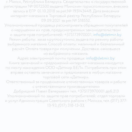
г. Минск, Республика Беларусь. Свидетельство о государственной
регистрации № 0072500 выдано Минским горисполкомом, внесена
запись в ЕГР 01.10.2018 за рег.№ 193143448. Дата внесения
интернет-магазина в Торговый реестр Республики Беларусь:
09.09.2021 за рег.№ 518552.
Уполномоченный продавца рассматривать обращения покупателей
о нарушении их прав, предусмотренных законодательством
о защите прав потребителей: +375173970001,
info@detmir.by
.
Режим работы: заказ круглосуточно, выдача по режиму работы
выбранного магазина. Способ оплаты: наличный и безналичный
расчёт. Оплата товара при получении. Доставка: самовывоз
из выбранного магазина.
Адрес электронной почты продавца:
info@detmir.by
Книга замечаний и предложений интернет-магазина находится
по месту нахождения ООО «Детмир БЕЛ». Потребитель при этом
вправе оставить замечания и предложения в любом магазине
торговой сети «Детмир».
Ответственный за продвижение отечественных товаров и работе
с отечественными производителями
Добрицкий Павел Валерьевич тел. +375173970001 доб.213
Уполномоченный по защите прав потребителей: отдел торговли
и услуг Администрация Советского района г. Минска, тел. (017) 377-
13-93, (017) 318-13-33.