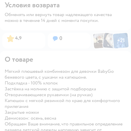
Условия возврата
Обменять или вернуть товар надлежащего качества
можно в течение 14 дней с момента покупки.
Фото по
Фото пользовател
Фото пользо
Рейтинг:
Вопросов:
4,9
0
+
21
Открыть га
О товаре
Мягкий плюшевый комбинезон для девочки BabyGo
бежевого цвета, с ушками на капюшоне.
Подкладка - 100% хлопок
Застёжка на молнию с защитой подбородка
Отворачивающиеся рукавички (на ручках)
Капюшон с мягкой резинкой по краю для комфортного
прилегания
Закрытые ножки
Демисезон: осень, весна
Обращаем Ваше внимание, что правильное определение
размера детской одежды напрямую зависит от