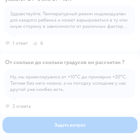
Здравствуйте. Температурный режим индивидуален
Открыть вопрос
для каждого ребенка и может варьироваться в ту или
иную сторону в зависимости от различных факторов
– солнечная или пасмурная погода, сильно ветрено
или нет, индивидуальная терморегуляция и
1 ответ
6
активность ребенка и т.д.
От скольки до скольки градусов он рассчитан ?
Ну, мы ориентируемся от +10°С до примерно +20°С.
Теплее без него можно, а на погодку холоднее у нас
Открыть вопрос
другой уже комбез есть.
2 ответа
Задать вопрос