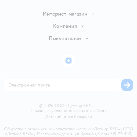
Интернет-магазин
Доставка и оплата
Компания
Обмен и возврат товара
Вакансии
Покупателям
Правила продажи
Подарочные карты
Политика конфиденциальности
Бонусные карты
Политика использования файлов cookie
ВКонтакте
Блог
Обратная связь
Магазины сети
Карта сайта
© 2026 ООО «Детмир БЕЛ»
•
Правовые условия пользования сайтом
Детский мир в
Беларуси
Общество с ограниченной ответственностью «Детмир БЕЛ» ( ООО
«Детмир БЕЛ» ). Место нахождения: ул. Кульман, 3, пом. 319, 220100,