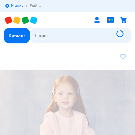
Минск
Ещё
Выбор адреса доставки.
Каталог
В избр