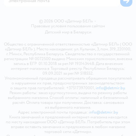
© 2026 ООО «Детмир БЕЛ»
•
Правовые условия пользования сайтом
Детский мир в
Беларуси
Общество с ограниченной ответственностью «Детмир БЕЛ» ( ООО
«Детмир БЕЛ» ). Место нахождения: ул. Кульман, 3, пом. 319, 220100,
г. Минск, Республика Беларусь. Свидетельство о государственной
регистрации № 0072500 выдано Минским горисполкомом, внесена
запись в ЕГР 01.10.2018 за рег.№ 193143448. Дата внесения
интернет-магазина в Торговый реестр Республики Беларусь:
09.09.2021 за рег.№ 518552.
Уполномоченный продавца рассматривать обращения покупателей
о нарушении их прав, предусмотренных законодательством
о защите прав потребителей: +375173970001,
info@detmir.by
.
Режим работы: заказ круглосуточно, выдача по режиму работы
выбранного магазина. Способ оплаты: наличный и безналичный
расчёт. Оплата товара при получении. Доставка: самовывоз
из выбранного магазина.
Адрес электронной почты продавца:
info@detmir.by
Книга замечаний и предложений интернет-магазина находится
по месту нахождения ООО «Детмир БЕЛ». Потребитель при этом
вправе оставить замечания и предложения в любом магазине
торговой сети «Детмир».