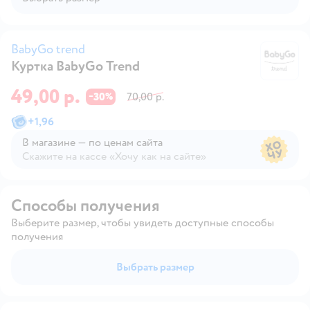
BabyGo trend
Куртка BabyGo Trend
Ba
49,00 р.
30
70,00 р.
−
%
+
1,96
В магазине — по ценам сайта
Скажите на кассе «Хочу как на сайте»
В магазине — по ценам сайта
Способы получения
Выберите размер, чтобы увидеть доступные способы
получения
Выбрать размер