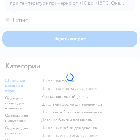
Открыть вопрос
при температуре примерно от +10 до +18 °C. Она
утеплённая, но не рассчитана на сильные морозы,
поэтому зимой её используют только как средний
1 ответ
слой под куртку.
Задать вопрос
Категории
Школьная
Школьная форма
одежда и
Школьная форма для девочек
обувь
Рюкзак школьный grizzly
Одежда и
обувь для
Школьная форма для мальчиков
малышей
Школьные брюки для мальчика
Одежда для
Детские блузки для школы
мальчиков
Школьные юбки для девочек
Одежда для
девочек
Школьные платья для девочек