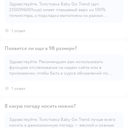
Здравствуйте. Толстовка Baby Go Trend (арт.
2550096001sup) имеет плюшевый верх из 100%
Открыть вопрос
полиэстера, а подкладка выполнена из разных
материалов: Состав подкладки: 👕 Основная часть и
капюшон — 100% хлопок (приятный к телу,
1 ответ
дышащий). 👚 Рукава — с гладкой подкладкой
(обычно используется полиэстер для лёгкости
надевания).
Появится ли еще в 98 размере?
Здравствуйте. Рекомендуем вам использовать
функцию отслеживания на нашем сайте или в
Открыть вопрос
приложении, чтобы быть в курсе обновлений по
наличию товара.
1 ответ
В какую погоду носить можно?
Здравствуйте. Толстовка Baby Go Trend лучше всего
носить в демисезонную погоду — весной и осенью