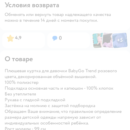
Условия возврата
Обменять или вернуть товар надлежащего качества
можно в течение 14 дней с момента покупки.
Фото по
Фото пользовател
Фото пользо
Рейтинг:
Вопросов:
4,9
0
+
5
Открыть га
О товаре
Плюшевая куртка для девочки BabyGo Trend розового
цвета, декорированная объёмной вышивкой.
100% полиэстер
Подкладка основная часть и капюшон - 100% хлопок
Без утеплителя
Рукава с гладкой подкладкой
Застёжка на молнию с защитой подбородка
Обращаем Ваше внимание, что правильное определение
размера детской одежды напрямую зависит от
индивидуальных особенностей ребёнка.
Рост модели - 99 см