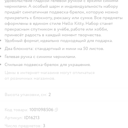
удовольствие гладкой гелевой ручкой с яркими синими
чернилами. А особый шарм и индивидуальность набору
придаёт симпатичная подвеска-брелок, которую можно
прикрепить к блокноту, рюкзаку или сумке. Все предметы
оформлены в едином стиле Hello Kitty. Набор станет
прекрасным спутником в учёбе, работе или хобби,
принесёт радость в каждый момент творчества.
Удобный формат, идеально подходящий для подарка.
Два блокнота: стандартный и мини на 50 листов.
Гелевая ручка с синими чернилами.
Стильная подвеска-брелок для украшения.
Цены в интернет-магазине могут отличаться
от розничных магазинов.
Высота упаковки, см:
2
Код товара:
1001098506
Скопировать код товара
Артикул:
ID16213
Число предметов:
3