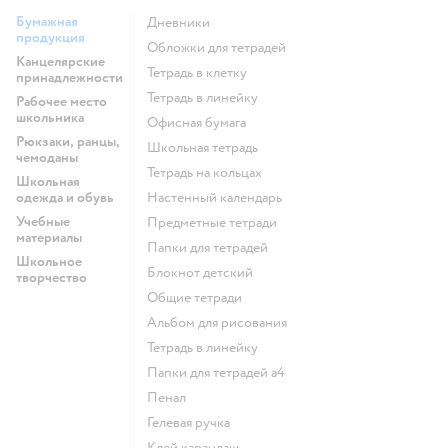
Бумажная
Дневники
продукция
Обложки для тетрадей
Канцелярские
Тетрадь в клетку
принадлежности
Тетрадь в линейку
Рабочее место
школьника
Офисная бумага
Рюкзаки, ранцы,
Школьная тетрадь
чемоданы
Тетрадь на кольцах
Школьная
одежда и обувь
Настенный календарь
Учебные
Предметные тетради
материалы
Папки для тетрадей
Школьное
Блокнот детский
творчество
Общие тетради
Альбом для рисования
Тетрадь в линейку
Папки для тетрадей а4
Пенал
Гелевая ручка
Клей карандаш