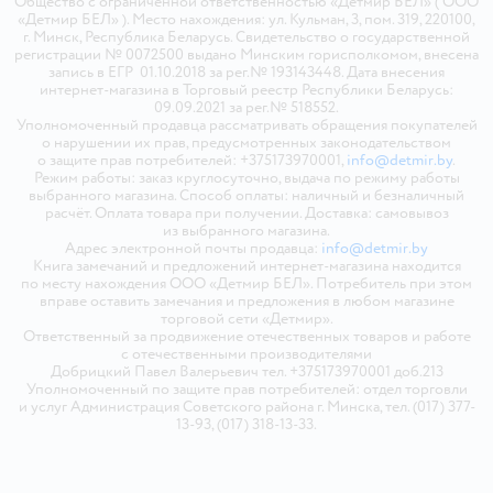
Общество с ограниченной ответственностью «Детмир БЕЛ» ( ООО
«Детмир БЕЛ» ). Место нахождения: ул. Кульман, 3, пом. 319, 220100,
г. Минск, Республика Беларусь. Свидетельство о государственной
регистрации № 0072500 выдано Минским горисполкомом, внесена
запись в ЕГР 01.10.2018 за рег.№ 193143448. Дата внесения
интернет-магазина в Торговый реестр Республики Беларусь:
09.09.2021 за рег.№ 518552.
Уполномоченный продавца рассматривать обращения покупателей
о нарушении их прав, предусмотренных законодательством
о защите прав потребителей: +375173970001,
info@detmir.by
.
Режим работы: заказ круглосуточно, выдача по режиму работы
выбранного магазина. Способ оплаты: наличный и безналичный
расчёт. Оплата товара при получении. Доставка: самовывоз
из выбранного магазина.
Адрес электронной почты продавца:
info@detmir.by
Книга замечаний и предложений интернет-магазина находится
по месту нахождения ООО «Детмир БЕЛ». Потребитель при этом
вправе оставить замечания и предложения в любом магазине
торговой сети «Детмир».
Ответственный за продвижение отечественных товаров и работе
с отечественными производителями
Добрицкий Павел Валерьевич тел. +375173970001 доб.213
Уполномоченный по защите прав потребителей: отдел торговли
и услуг Администрация Советского района г. Минска, тел. (017) 377-
13-93, (017) 318-13-33.