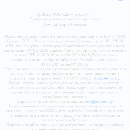
© 2026 ООО «Детмир БЕЛ»
•
Правовые условия пользования сайтом
Детский мир в
Беларуси
Общество с ограниченной ответственностью «Детмир БЕЛ» ( ООО
«Детмир БЕЛ» ). Место нахождения: ул. Кульман, 3, пом. 319, 220100,
г. Минск, Республика Беларусь. Свидетельство о государственной
регистрации № 0072500 выдано Минским горисполкомом, внесена
запись в ЕГР 01.10.2018 за рег.№ 193143448. Дата внесения
интернет-магазина в Торговый реестр Республики Беларусь:
09.09.2021 за рег.№ 518552.
Уполномоченный продавца рассматривать обращения покупателей
о нарушении их прав, предусмотренных законодательством
о защите прав потребителей: +375173970001,
info@detmir.by
.
Режим работы: заказ круглосуточно, выдача по режиму работы
выбранного магазина. Способ оплаты: наличный и безналичный
расчёт. Оплата товара при получении. Доставка: самовывоз
из выбранного магазина.
Адрес электронной почты продавца:
info@detmir.by
Книга замечаний и предложений интернет-магазина находится
по месту нахождения ООО «Детмир БЕЛ». Потребитель при этом
вправе оставить замечания и предложения в любом магазине
торговой сети «Детмир».
Ответственный за продвижение отечественных товаров и работе
с отечественными производителями