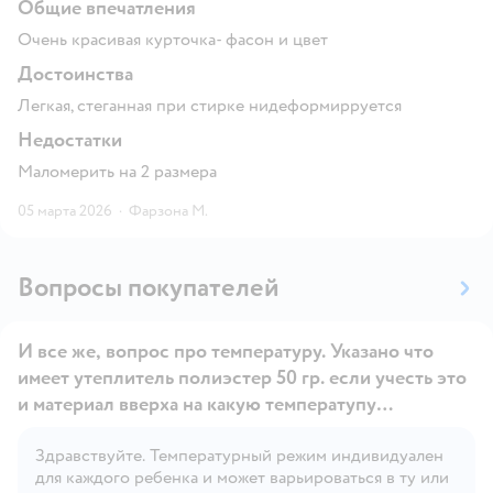
Общие впечатления
Очень красивая курточка- фасон и цвет
Достоинства
Легкая, стеганная при стирке нидеформирруется
Недостатки
Маломерить на 2 размера
05 марта 2026
·
Фарзона М.
Вопросы покупателей
И все же, вопрос про температуру. Указано что
имеет утеплитель полиэстер 50 гр. если учесть это
и материал вверха на какую температупу
расчииано?
Здравствуйте. Температурный режим индивидуален
Открыть вопрос
для каждого ребенка и может варьироваться в ту или