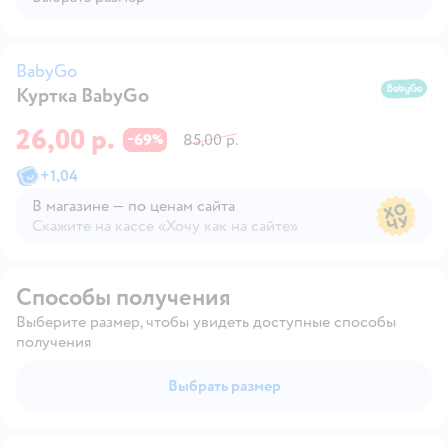
BabyGo
Куртка BabyGo
B
26,00 р.
69
85,00 р.
−
%
+
1,04
В магазине — по ценам сайта
Скажите на кассе «Хочу как на сайте»
В магазине — по ценам сайта
Способы получения
Выберите размер, чтобы увидеть доступные способы
получения
Выбрать размер