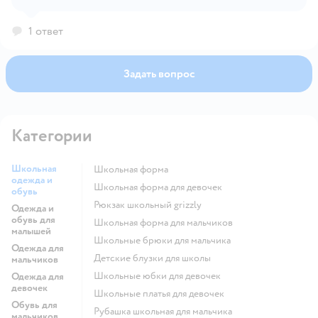
Правильное определение размера напрямую зависит
от индивидуальных особенностей ребёнка.
1 ответ
Задать вопрос
Категории
Школьная
Школьная форма
одежда и
Школьная форма для девочек
обувь
Рюкзак школьный grizzly
Одежда и
обувь для
Школьная форма для мальчиков
малышей
Школьные брюки для мальчика
Одежда для
Детские блузки для школы
мальчиков
Школьные юбки для девочек
Одежда для
девочек
Школьные платья для девочек
Обувь для
Рубашка школьная для мальчика
мальчиков