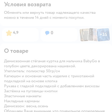
Условия возврата
Обменять или вернуть товар надлежащего качества
можно в течение 14 дней с момента покупки.
Фото по
Фото пользовател
Фото пользо
Рейтинг:
Вопросов:
4,9
0
+
35
Открыть га
О товаре
Демисезонная стёганая куртка для мальчика BabyGo в
голубом цвете, декорирована нашивкой.
Утеплитель: полиэстер 50гр/см
Капюшон и основная часть изделия с трикотажной
подкладкой на основе хлопка
Рукава с гладкой подкладкой с добавлением вискозы
Застёжка на пуговицы-кнопки
Эластичные манжеты
Накладные карманы
Демисезон: весна, осень
Обращаем Ваше внимание, что правильное определение