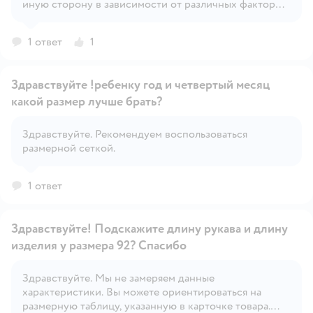
иную сторону в зависимости от различных факторов
– солнечная или пасмурная погода, сильно ветрено
или нет, индивидуальная терморегуляция и
1 ответ
1
активность ребенка и т.д.
Здравствуйте !ребенку год и четвертый месяц
какой размер лучше брать?
Здравствуйте. Рекомендуем воспользоваться
Открыть вопрос
размерной сеткой.
1 ответ
Здравствуйте! Подскажите длину рукава и длину
изделия у размера 92? Спасибо
Здравствуйте. Мы не замеряем данные
Открыть вопрос
характеристики. Вы можете ориентироваться на
размерную таблицу, указанную в карточке товара.