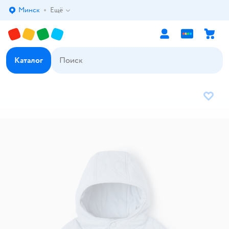
Минск
Ещё
Выбор адреса доставки.
Каталог
В избр