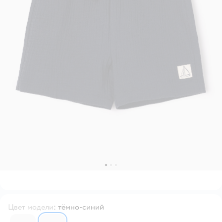
Цвет модели
:
тёмно-синий
6858247
6858256