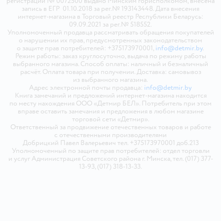
регистрации № 0072500 выдано Минским горисполкомом, внесена
запись в ЕГР 01.10.2018 за рег.№ 193143448. Дата внесения
интернет-магазина в Торговый реестр Республики Беларусь:
09.09.2021 за рег.№ 518552.
Уполномоченный продавца рассматривать обращения покупателей
о нарушении их прав, предусмотренных законодательством
о защите прав потребителей: +375173970001,
info@detmir.by
.
Режим работы: заказ круглосуточно, выдача по режиму работы
выбранного магазина. Способ оплаты: наличный и безналичный
расчёт. Оплата товара при получении. Доставка: самовывоз
из выбранного магазина.
Адрес электронной почты продавца:
info@detmir.by
Книга замечаний и предложений интернет-магазина находится
по месту нахождения ООО «Детмир БЕЛ». Потребитель при этом
вправе оставить замечания и предложения в любом магазине
торговой сети «Детмир».
Ответственный за продвижение отечественных товаров и работе
с отечественными производителями
Добрицкий Павел Валерьевич тел. +375173970001 доб.213
Уполномоченный по защите прав потребителей: отдел торговли
и услуг Администрация Советского района г. Минска, тел. (017) 377-
13-93, (017) 318-13-33.