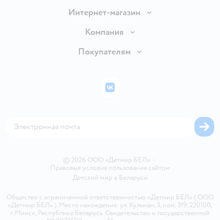
Интернет-магазин
Доставка и оплата
Компания
Обмен и возврат товара
Вакансии
Покупателям
Правила продажи
Подарочные карты
Политика конфиденциальности
Бонусные карты
Политика использования файлов cookie
ВКонтакте
Блог
Обратная связь
Магазины сети
Карта сайта
© 2026 ООО «Детмир БЕЛ»
•
Правовые условия пользования сайтом
Детский мир в
Беларуси
Общество с ограниченной ответственностью «Детмир БЕЛ» ( ООО
«Детмир БЕЛ» ). Место нахождения: ул. Кульман, 3, пом. 319, 220100,
г. Минск, Республика Беларусь. Свидетельство о государственной