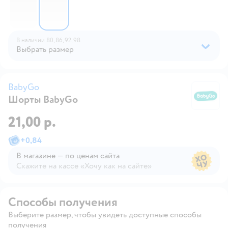
В наличии
80,
86,
92,
98
Выбрать размер
BabyGo
Шорты BabyGo
B
21,00 р.
+
0,84
В магазине — по ценам сайта
Скажите на кассе «Хочу как на сайте»
В магазине — по ценам сайта
Способы получения
Выберите размер, чтобы увидеть доступные способы
получения