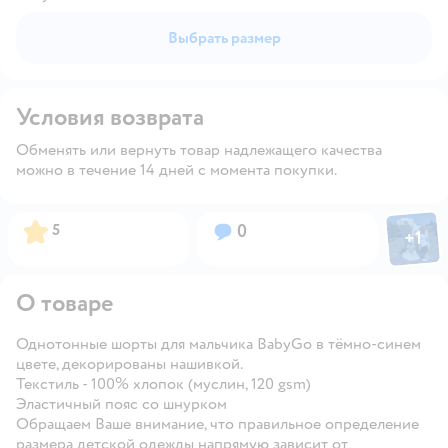
Выбрать размер
Условия возврата
Обменять или вернуть товар надлежащего качества
можно в течение 14 дней с момента покупки.
Фото пол
Рейтинг:
Вопросов:
5
0
+
1
Откры
О товаре
Однотонные шорты для мальчика BabyGo в тёмно-синем
цвете, декорированы нашивкой.
Текстиль - 100% хлопок (муслин, 120 gsm)
Эластичный пояс со шнурком
Обращаем Ваше внимание, что правильное определение
размера детской одежды напрямую зависит от