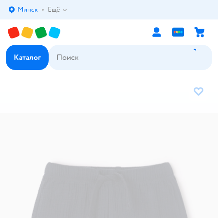
Минск
Ещё
Выбор адреса доставки.
Каталог
В избр