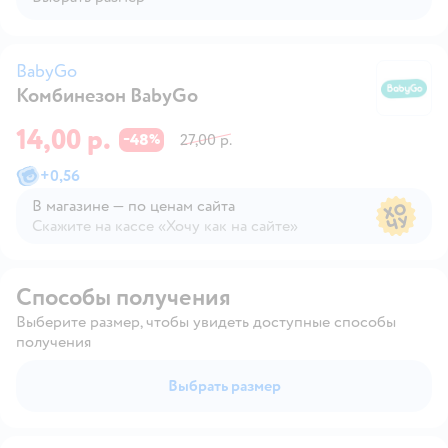
BabyGo
Комбинезон BabyGo
B
14,00 р.
48
27,00 р.
−
%
+
0,56
В магазине — по ценам сайта
Скажите на кассе «Хочу как на сайте»
В магазине — по ценам сайта
Способы получения
Выберите размер, чтобы увидеть доступные способы
получения
Выбрать размер