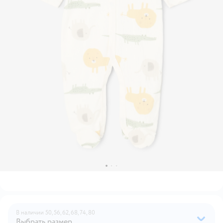
В наличии
50,
56,
62,
68,
74,
80
Выбрать размер