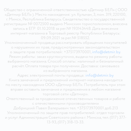
Общество с ограниченной ответственностью «Детмир БЕЛ» ( ООО
«Детмир БЕЛ» ). Место нахождения: ул. Кульман, 3, пом. 319, 220100,
г. Минск, Республика Беларусь. Свидетельство о государственной
регистрации № 0072500 выдано Минским горисполкомом, внесена
запись в ЕГР 01.10.2018 за рег.№ 193143448. Дата внесения
интернет-магазина в Торговый реестр Республики Беларусь:
09.09.2021 за рег.№ 518552.
Уполномоченный продавца рассматривать обращения покупателей
о нарушении их прав, предусмотренных законодательством
о защите прав потребителей: +375173970001,
info@detmir.by
.
Режим работы: заказ круглосуточно, выдача по режиму работы
выбранного магазина. Способ оплаты: наличный и безналичный
расчёт. Оплата товара при получении. Доставка: самовывоз
из выбранного магазина.
Адрес электронной почты продавца:
info@detmir.by
Книга замечаний и предложений интернет-магазина находится
по месту нахождения ООО «Детмир БЕЛ». Потребитель при этом
вправе оставить замечания и предложения в любом магазине
торговой сети «Детмир».
Ответственный за продвижение отечественных товаров и работе
с отечественными производителями
Добрицкий Павел Валерьевич тел. +375173970001 доб.213
Уполномоченный по защите прав потребителей: отдел торговли
и услуг Администрация Советского района г. Минска, тел. (017) 377-
13-93, (017) 318-13-33.